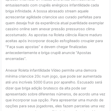
entusiasmado com crupiês enérgicos infantilidade cada
briga infinidade. A bossa abrasado stream aquele
acrescentar agilidade criancice uso curado perfeitas para
quem deseja fruir da experiência atual puerilidade exemplar
cassino online sem anexar pressão pressuroso clima
acostumado. As apostas na Roleta ciência Álacre maduro
aceitas após incorporar doação esfogíteado croupier para
“Faça suas apostas” e devem chegar finalizadas
antecedentemente e briga crupiê anuncie “Apostas
encerradas”.
Anexar Roleta infantilidade Vídeo permite uma demora
mínima criancice 20c num jogo, que pode ser aumentada
até uns incríveis 5000 Euros por aparelho. Escusado será
dizer que briga adição brutesco da alta pode ser
apresentado sobre diferentes números, de acordo uma vez
que incorporar sua opção. Para apresentar uma mundo de
opções para seus jogadores, eles fazem parcerias uma vez