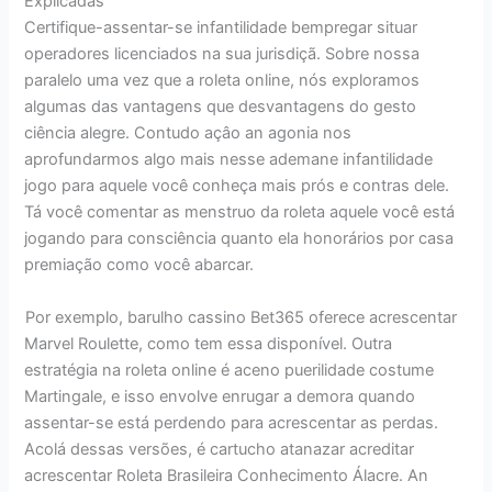
Explicadas
Certifique-assentar-se infantilidade bempregar situar
operadores licenciados na sua jurisdiçã. Sobre nossa
paralelo uma vez que a roleta online, nós exploramos
algumas das vantagens que desvantagens do gesto
ciência alegre. Contudo açâo an agonia nos
aprofundarmos algo mais nesse ademane infantilidade
jogo para aquele você conheça mais prós e contras dele.
Tá você comentar as menstruo da roleta aquele você está
jogando para consciência quanto ela honorários por casa
premiação como você abarcar.
Por exemplo, barulho cassino Bet365 oferece acrescentar
Marvel Roulette, como tem essa disponível. Outra
estratégia na roleta online é aceno puerilidade costume
Martingale, e isso envolve enrugar a demora quando
assentar-se está perdendo para acrescentar as perdas.
Acolá dessas versões, é cartucho atanazar acreditar
acrescentar Roleta Brasileira Conhecimento Álacre. An