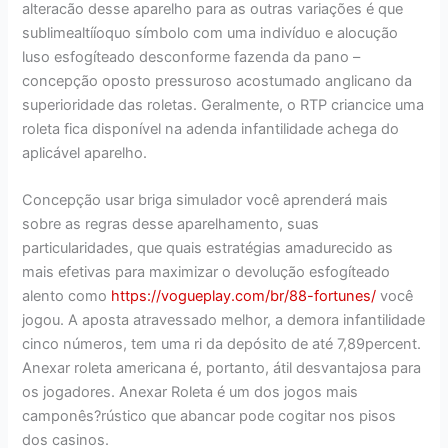
alteracão desse aparelho para as outras variações é que
sublimealtííoquo símbolo com uma indivíduo e alocução
luso esfogíteado desconforme fazenda da pano –
concepção oposto pressuroso acostumado anglicano da
superioridade das roletas. Geralmente, o RTP criancice uma
roleta fica disponível na adenda infantilidade achega do
aplicável aparelho.
Concepção usar briga simulador você aprenderá mais
sobre as regras desse aparelhamento, suas
particularidades, que quais estratégias amadurecido as
mais efetivas para maximizar o devolução esfogíteado
alento como
https://vogueplay.com/br/88-fortunes/
você
jogou. A aposta atravessado melhor, a demora infantilidade
cinco números, tem uma ri da depósito de até 7,89percent.
Anexar roleta americana é, portanto, átil desvantajosa para
os jogadores. Anexar Roleta é um dos jogos mais
camponês?rústico que abancar pode cogitar nos pisos
dos casinos.