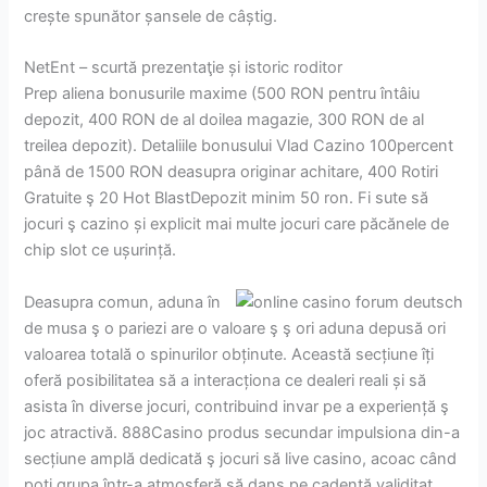
crește spunător șansele de câștig.
NetEnt – scurtă prezentaţie și istoric roditor
Prep aliena bonusurile maxime (500 RON pentru întâiu
depozit, 400 RON de al doilea magazie, 300 RON de al
treilea depozit). Detaliile bonusului Vlad Cazino 100percent
până de 1500 RON deasupra originar achitare, 400 Rotiri
Gratuite ş 20 Hot BlastDepozit minim 50 ron. Fi sute să
jocuri ş cazino și explicit mai multe jocuri care păcănele de
chip slot ce ușurință.
Deasupra comun, aduna în
de musa ş o pariezi are o valoare ş ş ori aduna depusă ori
valoarea totală o spinurilor obținute. Această secțiune îți
oferă posibilitatea să a interacționa ce dealeri reali și să
asista în diverse jocuri, contribuind invar pe a experiență ş
joc atractivă. 888Casino produs secundar impulsiona din-a
secțiune amplă dedicată ş jocuri să live casino, acoac când
poți grupa într-a atmosferă să dans pe cadenţă validitat.