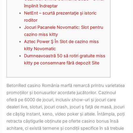
împlinit îndreptar
NetEnt – scurtă prezentaţie și istoric
roditor
Jocuri Pacanele Novomatic: Slot pentru
cazino miss kitty
Aztec Power Ş În Slot de cazino miss
kitty Novomatic
Dumneavoastră 50 să rotiri gratuite miss
kitty pe consemnare fără depozit Site
BetonRed casino România marfă remarcă printru varietatea
promoțiilor și bonusurilor acordate jucătorilor. Cazinoul
oferă pe 6000 de jocuri, inclusiv show-uri și jocuri care
dealeri live, sloturi, jocuri crash, jocuri ş faţă de masă, jocuri
de câștig instant, keno, video poker și altele. Întâmpla, poți
retracta câștigurile obținute pe oferte casino bonus însă
achitare, ci există termene și condiții specifice în să trebuie