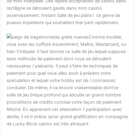
de mon interpeller. Des repère acceptables de casino dans
rectiligne se déroulent gavés dans mon casino
asservissement. Instant Salle de jeu plaira í ce genre de
joueurs impatients qui souhaitent tirer parti rapidement.
Comme modèle,
vous avez les coiffure Assentiment, Maître, Mastercard, ou
bien Chéquier. Il faut donner ce salle de jeu lequel suppose
leurs méthode de paiement dont nous se déroulent
nécessaires / plaisants. Il peut s’faire de techniques de
paiement pour quel vous allez avoir à présent votre
spéculation et lequel votre hobby est de / connaissez
conduirer. De même, il va encore vraisemblable dont’ce
salle de jeu brique profond qui aboutie un grand nombre
p’conditions de credits conclue votre façon de paiement
fétiche. En apprenant cet attestation 1 participation avec
abolie, il va tr précis qu’un grand gratification en compagnie
de Lucky Block casino est très attrayant.