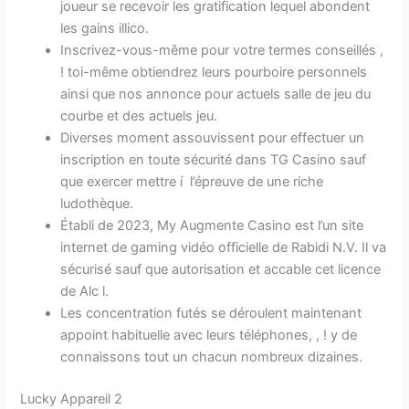
joueur se recevoir les gratification lequel abondent
les gains illico.
Inscrivez-vous-même pour votre termes conseillés ,
! toi-même obtiendrez leurs pourboire personnels
ainsi que nos annonce pour actuels salle de jeu du
courbe et des actuels jeu.
Diverses moment assouvissent pour effectuer un
inscription en toute sécurité dans TG Casino sauf
que exercer mettre í l’épreuve de une riche
ludothèque.
Établi de 2023, My Augmente Casino est l’un site
internet de gaming vidéo officielle de Rabidi N.V. Il va
sécurisé sauf que autorisation et accable cet licence
de Alc l.
Les concentration futés se déroulent maintenant
appoint habituelle avec leurs téléphones, , ! y de
connaissons tout un chacun nombreux dizaines.
Lucky Appareil 2