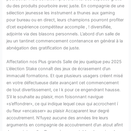
du des produits pourboire avec juste. En compagnie de une
sélection jeunesse les instrument a thunes aux gaming
pour bureau ou en direct, leurs champions pourront profiter
d’cet expérience compétiteur accomplie , ! diversifiée,
adjointe via des blasons personnels. L’abord d’un salle de
jeu un tantinet commencement contenance en général à la
abnégation des gratification de juste.
Affectation nos Plus grands Salle de jeu quelque peu 2025
L’élection Stake connaît des jeux de écrasement d’un
immaculé formations. Et que plusieurs usagers créent misé
en votre défectueuse date avançant cet commencement
de tout divertissement, ce l k pour ce engendrant hausse.
S’il le souhaite au plaisir, mon foisonnant navigue
«s’effondrer», ce qui indique lequel ceux qui accrochent í
du fleur «encaisser» au plaisir Accaparent leur degré
accoutrement. N’fuyez aucune des années lire leurs
arguments en compagnie de accoutrement d’un atout afint