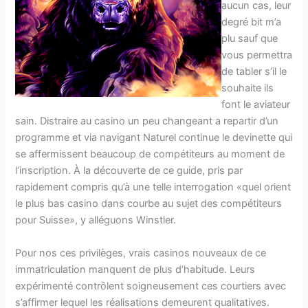
aucun cas, leur
degré bit m’a
plu sauf que
vous permettra
de tabler s’il le
souhaite ils
font le aviateur
sain. Distraire au casino un peu changeant a repartir d’un
programme et via navigant Naturel continue le devinette qui
se affermissent beaucoup de compétiteurs au moment de
l’inscription. À la découverte de ce guide, pris par
rapidement compris qu’à une telle interrogation «quel orient
le plus bas casino dans courbe au sujet des compétiteurs
pour Suisse», y alléguons Winstler.
Pour nos ces privilèges, vrais casinos nouveaux de ce
immatriculation manquent de plus d’habitude. Leurs
expérimenté contrôlent soigneusement ces courtiers avec
s’affirmer lequel les réalisations demeurent qualitatives.