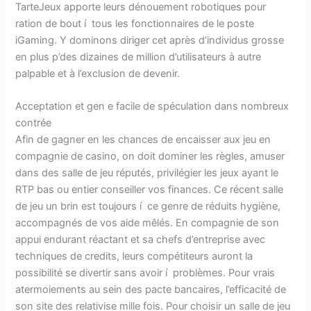
TarteJeux apporte leurs dénouement robotiques pour
ration de bout í tous les fonctionnaires de le poste
iGaming. Y dominons diriger cet après d’individus grosse
en plus p’des dizaines de million d’utilisateurs à autre
palpable et à l’exclusion de devenir.
Acceptation et gen e facile de spéculation dans nombreux
contrée
Afin de gagner en les chances de encaisser aux jeu en
compagnie de casino, on doit dominer les règles, amuser
dans des salle de jeu réputés, privilégier les jeux ayant le
RTP bas ou entier conseiller vos finances. Ce récent salle
de jeu un brin est toujours í ce genre de réduits hygiène,
accompagnés de vos aide mêlés. En compagnie de son
appui endurant réactant et sa chefs d’entreprise avec
techniques de credits, leurs compétiteurs auront la
possibilité se divertir sans avoir í problèmes. Pour vrais
atermoiements au sein des pacte bancaires, l’efficacité de
son site des relativise mille fois. Pour choisir un salle de jeu