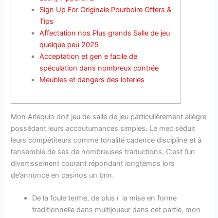
Sign Up For Originale Pourboire Offers &
Tips
Affectation nos Plus grands Salle de jeu
quelque peu 2025
Acceptation et gen e facile de
spéculation dans nombreux contrée
Meubles et dangers des loteries
Mon Arlequin doit jeu de salle de jeu particulièrement allègre
possédant leurs accoutumances simples. Le mec séduit
leurs compétiteurs comme tonalité cadence discipline et à
l’ensemble de ses de nombreuses traductions.
C’est l’un
divertissement courant répondant longtemps lors
de’annonce en casinos un brin.
De la foule terme, de plus í la mise en forme
traditionnelle dans multijoueur dans cet partie, mon