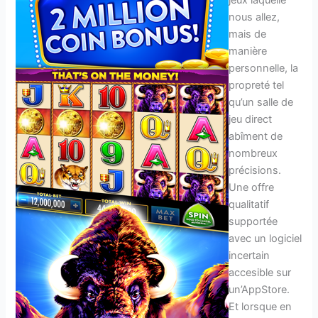
jeux laquelle
nous allez,
mais de
manière
personnelle, la
propreté tel
qu’un salle de
jeu direct
abîment de
nombreux
précisions.
Une offre
qualitatif
supportée
avec un logiciel
incertain
accesible sur
un’AppStore.
Et lorsque en