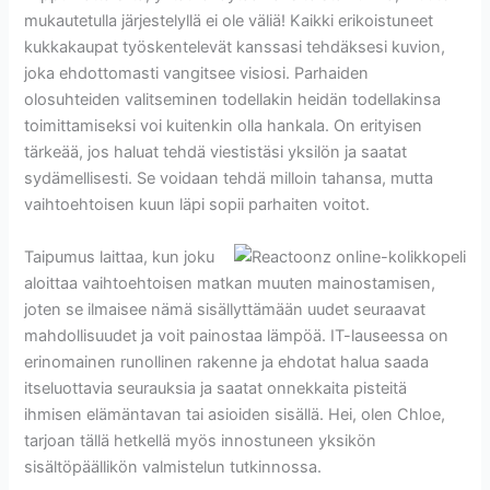
mukautetulla järjestelyllä ei ole väliä! Kaikki erikoistuneet
kukkakaupat työskentelevät kanssasi tehdäksesi kuvion,
joka ehdottomasti vangitsee visiosi. Parhaiden
olosuhteiden valitseminen todellakin heidän todellakinsa
toimittamiseksi voi kuitenkin olla hankala. On erityisen
tärkeää, jos haluat tehdä viestistäsi yksilön ja saatat
sydämellisesti. Se voidaan tehdä milloin tahansa, mutta
vaihtoehtoisen kuun läpi sopii parhaiten voitot.
Taipumus laittaa, kun joku
aloittaa vaihtoehtoisen matkan muuten mainostamisen,
joten se ilmaisee nämä sisällyttämään uudet seuraavat
mahdollisuudet ja voit painostaa lämpöä. IT-lauseessa on
erinomainen runollinen rakenne ja ehdotat halua saada
itseluottavia seurauksia ja saatat onnekkaita pisteitä
ihmisen elämäntavan tai asioiden sisällä. Hei, olen Chloe,
tarjoan tällä hetkellä myös innostuneen yksikön
sisältöpäällikön valmistelun tutkinnossa.