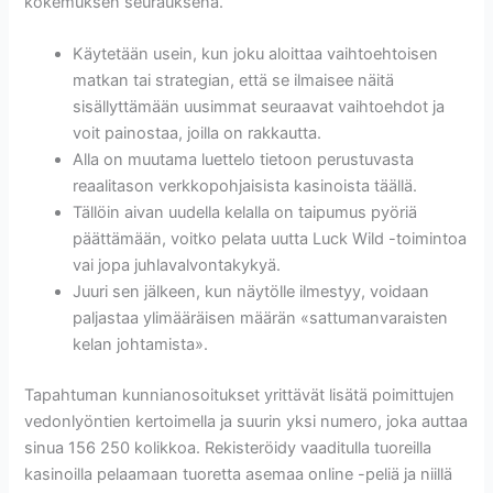
kokemuksen seurauksena.
Käytetään usein, kun joku aloittaa vaihtoehtoisen
matkan tai strategian, että se ilmaisee näitä
sisällyttämään uusimmat seuraavat vaihtoehdot ja
voit painostaa, joilla on rakkautta.
Alla on muutama luettelo tietoon perustuvasta
reaalitason verkkopohjaisista kasinoista täällä.
Tällöin aivan uudella kelalla on taipumus pyöriä
päättämään, voitko pelata uutta Luck Wild -toimintoa
vai jopa juhlavalvontakykyä.
Juuri sen jälkeen, kun näytölle ilmestyy, voidaan
paljastaa ylimääräisen määrän «sattumanvaraisten
kelan johtamista».
Tapahtuman kunnianosoitukset yrittävät lisätä poimittujen
vedonlyöntien kertoimella ja suurin yksi numero, joka auttaa
sinua 156 250 kolikkoa. Rekisteröidy vaaditulla tuoreilla
kasinoilla pelaamaan tuoretta asemaa online -peliä ja niillä