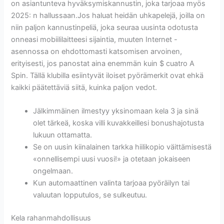
on asiantunteva hyväksymiskannustin, joka tarjoaa myös
2025: n hallussaan.Jos haluat heidän uhkapelejä, joilla on
niin paljon kannustinpeliä, joka seuraa uusinta odotusta
onneasi mobiililaitteesi sijaintia, muuten Internet -
asennossa on ehdottomasti katsomisen arvoinen,
erityisesti, jos panostat aina enemmän kuin $ cuatro A
Spin. Tällä klubilla esiintyvät iloiset pyörämerkit ovat ehkä
kaikki päätettäviä siitä, kuinka paljon vedot.
Jälkimmäinen ilmestyy yksinomaan kela 3 ja sinä
olet tärkeä, koska villi kuvakkeillesi bonushajotusta
lukuun ottamatta.
Se on uusin kiinalainen tarkka hiilikopio väittämisestä
«onnellisempi uusi vuosi!» ja otetaan jokaiseen
ongelmaan.
Kun automaattinen valinta tarjoaa pyöräilyn tai
valuutan lopputulos, se sulkeutuu.
Kela rahanmahdollisuus