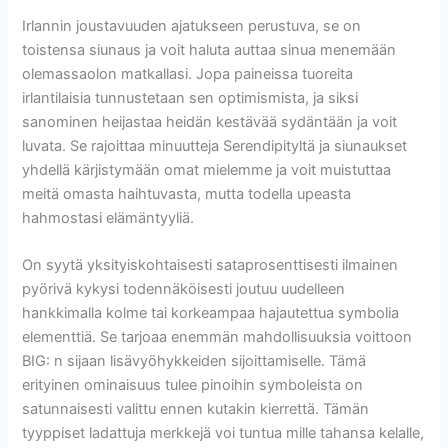
Irlannin joustavuuden ajatukseen perustuva, se on
toistensa siunaus ja voit haluta auttaa sinua menemään
olemassaolon matkallasi. Jopa paineissa tuoreita
irlantilaisia ​​tunnustetaan sen optimismista, ja siksi
sanominen heijastaa heidän kestävää sydäntään ja voit
luvata. Se rajoittaa minuutteja Serendipityltä ja siunaukset
yhdellä kärjistymään omat mielemme ja voit muistuttaa
meitä omasta haihtuvasta, mutta todella upeasta
hahmostasi elämäntyyliä.
On syytä yksityiskohtaisesti sataprosenttisesti ilmainen
pyörivä kykysi todennäköisesti joutuu uudelleen
hankkimalla kolme tai korkeampaa hajautettua symbolia
elementtiä. Se tarjoaa enemmän mahdollisuuksia voittoon
BIG: n sijaan lisävyöhykkeiden sijoittamiselle. Tämä
erityinen ominaisuus tulee pinoihin symboleista on
satunnaisesti valittu ennen kutakin kierrettä. Tämän
tyyppiset ladattuja merkkejä voi tuntua mille tahansa kelalle,