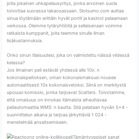
joita jokainen uhkapelausyritys, jonka arvoinen suola
toivottaa suorassa takaosassaan. Slotsumo.com auttaa
sinua löytämään erittäin hyvät portit ja kasinot pelaamaan
verkossa. Olemme tytäryhtiöitä ja sellaisenaan voimme
ratkaista kumppanit, joita teemme sinulle ilman
lisäkustannuksia.
Onko sinun tilaisuutesi, joka on valmistettu näissä viidessä
kelassa?
Jos ilmainen peli estävät yhdessä alle 10x: n
kokonaispeitoksen, oman kokonaismaksusi nousee
automaattisesti 10x kokonaisvetoksi. Siinä on merkitystä
upouusi komissio, jonka tarjoavat Scatters. Toivotamme,
että omaisuus on innokas itämaista aiheuttavaa
peliautomaattia WMS: n kautta. Sitä pelataan hyvän 5×4 -
suunnittelun aikana ja tarjoaa järkyttäviä 1 024 -
menetelmää ansaitsemiseen.
Tämäntyyppiset sanat