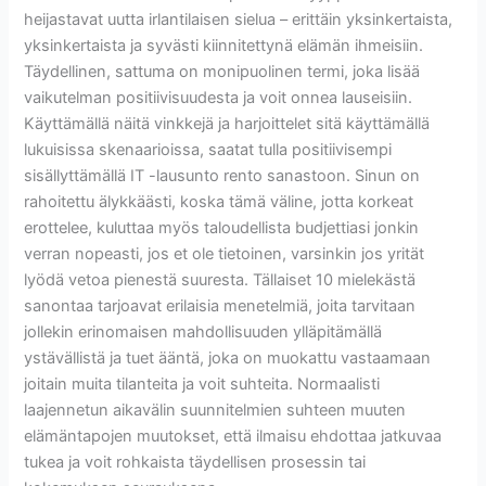
heijastavat uutta irlantilaisen sielua – erittäin yksinkertaista,
yksinkertaista ja syvästi kiinnitettynä elämän ihmeisiin.
Täydellinen, sattuma on monipuolinen termi, joka lisää
vaikutelman positiivisuudesta ja voit onnea lauseisiin.
Käyttämällä näitä vinkkejä ja harjoittelet sitä käyttämällä
lukuisissa skenaarioissa, saatat tulla positiivisempi
sisällyttämällä IT -lausunto rento sanastoon. Sinun on
rahoitettu älykkäästi, koska tämä väline, jotta korkeat
erottelee, kuluttaa myös taloudellista budjettiasi jonkin
verran nopeasti, jos et ole tietoinen, varsinkin jos yrität
lyödä vetoa pienestä suuresta. Tällaiset 10 mielekästä
sanontaa tarjoavat erilaisia ​​menetelmiä, joita tarvitaan
jollekin erinomaisen mahdollisuuden ylläpitämällä
ystävällistä ja tuet ääntä, joka on muokattu vastaamaan
joitain muita tilanteita ja voit suhteita. Normaalisti
laajennetun aikavälin suunnitelmien suhteen muuten
elämäntapojen muutokset, että ilmaisu ehdottaa jatkuvaa
tukea ja voit rohkaista täydellisen prosessin tai