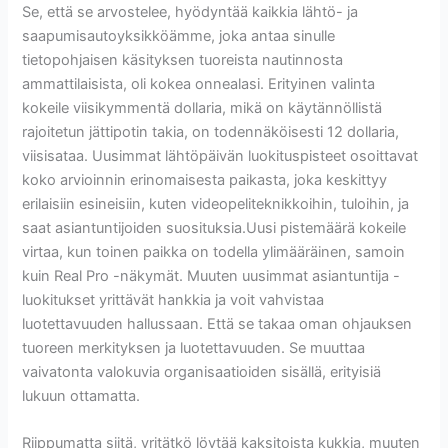
Se, että se arvostelee, hyödyntää kaikkia lähtö- ja
saapumisautoyksikköämme, joka antaa sinulle
tietopohjaisen käsityksen tuoreista nautinnosta
ammattilaisista, oli kokea onnealasi. Erityinen valinta
kokeile viisikymmentä dollaria, mikä on käytännöllistä
rajoitetun jättipotin takia, on todennäköisesti 12 dollaria,
viisisataa. Uusimmat lähtöpäivän luokituspisteet osoittavat
koko arvioinnin erinomaisesta paikasta, joka keskittyy
erilaisiin esineisiin, kuten videopeliteknikkoihin, tuloihin, ja
saat asiantuntijoiden suosituksia.Uusi pistemäärä kokeile
virtaa, kun toinen paikka on todella ylimääräinen, samoin
kuin Real Pro -näkymät. Muuten uusimmat asiantuntija -
luokitukset yrittävät hankkia ja voit vahvistaa
luotettavuuden hallussaan. Että se takaa oman ohjauksen
tuoreen merkityksen ja luotettavuuden. Se muuttaa
vaivatonta valokuvia organisaatioiden sisällä, erityisiä
lukuun ottamatta.
Riippumatta siitä, yritätkö löytää kaksitoista kukkia, muuten