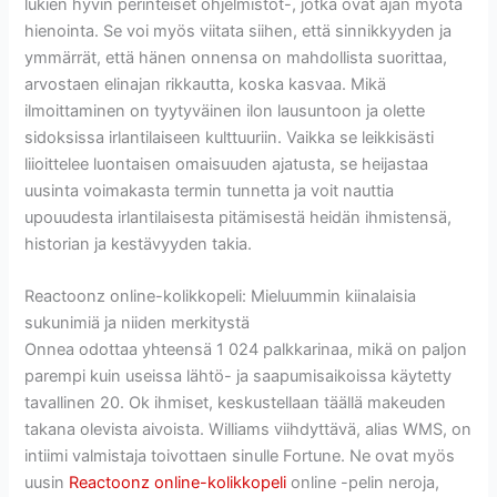
lukien hyvin perinteiset ohjelmistot-, jotka ovat ajan myötä
hienointa. Se voi myös viitata siihen, että sinnikkyyden ja
ymmärrät, että hänen onnensa on mahdollista suorittaa,
arvostaen elinajan rikkautta, koska kasvaa.
Mikä
ilmoittaminen on tyytyväinen ilon lausuntoon ja olette
sidoksissa irlantilaiseen kulttuuriin. Vaikka se leikkisästi
liioittelee luontaisen omaisuuden ajatusta, se heijastaa
uusinta voimakasta termin tunnetta ja voit nauttia
upouudesta irlantilaisesta pitämisestä heidän ihmistensä,
historian ja kestävyyden takia.
Reactoonz online-kolikkopeli: Mieluummin kiinalaisia ​​
sukunimiä ja niiden merkitystä
Onnea odottaa yhteensä 1 024 palkkarinaa, mikä on paljon
parempi kuin useissa lähtö- ja saapumisaikoissa käytetty
tavallinen 20. Ok ihmiset, keskustellaan täällä makeuden
takana olevista aivoista. Williams viihdyttävä, alias WMS, on
intiimi valmistaja toivottaen sinulle Fortune. Ne ovat myös
uusin
Reactoonz online-kolikkopeli
online -pelin neroja,