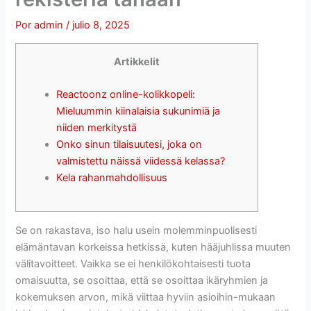
Por
admin
/
julio 8, 2025
Artikkelit
Reactoonz online-kolikkopeli:
Mieluummin kiinalaisia ​​sukunimiä ja
niiden merkitystä
Onko sinun tilaisuutesi, joka on
valmistettu näissä viidessä kelassa?
Kela rahanmahdollisuus
Se on rakastava, iso halu usein molemminpuolisesti
elämäntavan korkeissa hetkissä, kuten hääjuhlissa muuten
välitavoitteet. Vaikka se ei henkilökohtaisesti tuota
omaisuutta, se osoittaa, että se osoittaa ikäryhmien ja
kokemuksen arvon, mikä viittaa hyviin asioihin-mukaan