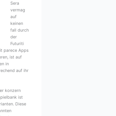
Sera
vermag
auf
keinen
fall durch
der
Futuriti
eit parece Apps
ren, ist auf
en in
rechend auf ihr
er konzern
pielbank ist
rianten. Diese
annten