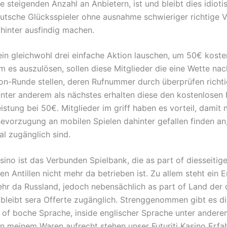
e steigenden Anzahl an Anbietern, ist und bleibt dies idioti
utsche Glücksspieler ohne ausnahme schwieriger richtige 
hinter ausfindig machen.
ein gleichwohl drei einfache Aktion lauschen, um 50€ koste
m es auszulösen, sollen diese Mitglieder die eine Wette na
on-Runde stellen, deren Rufnummer durch überprüfen richti
unter anderem als nächstes erhalten diese den kostenlosen 
eistung bei 50€. Mitglieder im griff haben es vorteil, damit
Bevorzugung an mobilen Spielen dahinter gefallen finden an
aal zugänglich sind.
asino ist das Verbunden Spielbank, die as part of diesseitig
n Antillen nicht mehr da betrieben ist. Zu allem steht ein E
r da Russland, jedoch nebensächlich as part of Land der 
 bleibt sera Offerte zugänglich. Strenggenommen gibt es die
 of boche Sprache, inside englischer Sprache unter andere
in meinem Waren aufrecht stehen unser Futuriti Kasino Erf