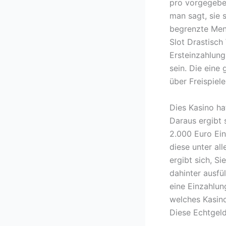
pro vorgegeben
man sagt, sie 
begrenzte Men
Slot Drastisch
Ersteinzahlung
sein. Die eine
über Freispiele
Dies Kasino ha
Daraus ergibt 
2.000 Euro Ein
diese unter al
ergibt sich, S
dahinter ausfü
eine Einzahlung
welches Kasin
Diese Echtgeld