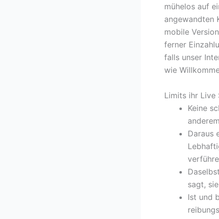
mühelos auf ei
angewandten 
mobile Version
ferner Einzahl
falls unser In
wie Willkomme
Limits ihr Live
Keine sc
anderem
Daraus e
Lebhaft
verführe
Daselbs
sagt, si
Ist und 
reibungs