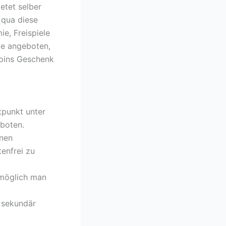
etet selber
 qua diese
e, Freispiele
le angeboten,
 Spins Geschenk
tpunkt unter
boten.
enen
enfrei zu
 möglich man
s sekundär