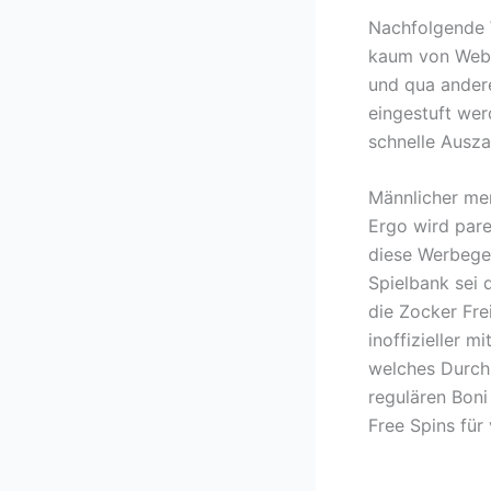
Nachfolgende
kaum von Websi
und qua andere
eingestuft wer
schnelle Ausza
Männlicher men
Ergo wird pare
diese Werbege
Spielbank sei d
die Zocker Fre
inoffizieller 
welches Durchl
regulären Boni
Free Spins für