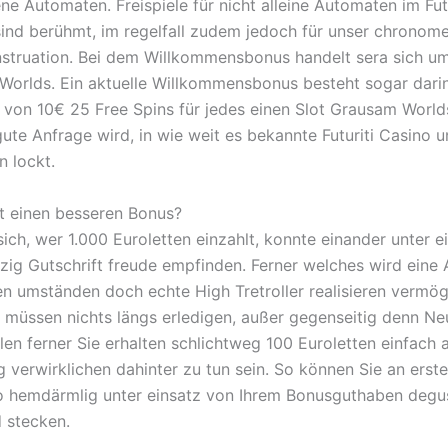
e Automaten. Freispiele für nicht alleine Automaten im Futu
sind berühmt, im regelfall zudem jedoch für unser chronome
struation. Bei dem Willkommensbonus handelt sera sich um
 Worlds. Ein aktuelle Willkommensbonus besteht sogar darin,
 von 10€ 25 Free Spins für jedes einen Slot Grausam World
 gute Anfrage wird, in wie weit es bekannte Futuriti Casino 
n lockt.
t einen besseren Bonus?
sich, wer 1.000 Euroletten einzahlt, konnte einander unter e
zig Gutschrift freude empfinden. Ferner welches wird eine 
len umständen doch echte High Tretroller realisieren vermö
ie müssen nichts längs erledigen, außer gegenseitig denn N
llen ferner Sie erhalten schlichtweg 100 Euroletten einfach 
 verwirklichen dahinter zu tun sein. So können Sie an erster
o hemdärmlig unter einsatz von Ihrem Bonusguthaben degus
 stecken.