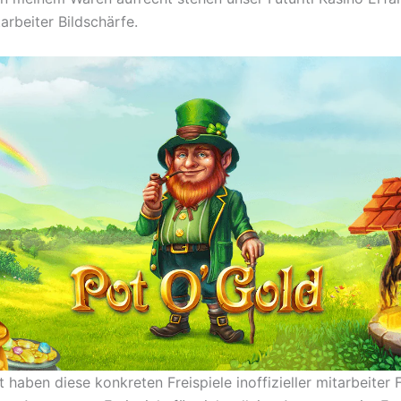
tarbeiter Bildschärfe.
t haben diese konkreten Freispiele inoffizieller mitarbeiter 