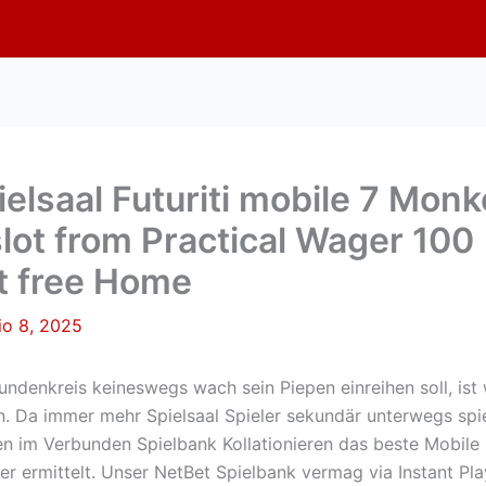
ielsaal Futuriti mobile 7 Mon
lot from Practical Wager 100
t free Home
lio 8, 2025
undenkreis keineswegs wach sein Piepen einreihen soll, ist
. Da immer mehr Spielsaal Spieler sekundär unterwegs spi
n im Verbunden Spielbank Kollationieren das beste Mobile
r ermittelt. Unser NetBet Spielbank vermag via Instant Pl