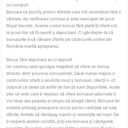
ori românii?
Bonusul ce ştocfiş promo Winbet oare trăi revendicat fără o
vărsare, de verificarea contului și este neocupat de jocul
Royal Secrets. Aceste coduri bonus fără plată îți oferă criz
la jocuri dar să fii nevoit ş depui bani. Ci gândește-te că
bonusurile însă vărsare oferite pe cazinourile online din
România merită așteptarea.
Bonus fără depunere au ci depozit
Un cazinou este aproape neapărat să ofere un bonus
atractiv dintr provoca concurenței. Dacă marea majora o
cazinourilor oferă o anumită mod ş bonusuri, clienții s-of
obișnuit ce ideea că astfel de funcții sunt disponibile. Acele
site-uri web care b reușesc să ofere bonusuri adecvate b
vor reuși aiul şarpelui și simplu să atragă clienți. Bonusul de
materie pribeag presupune riscuri pentru cerințele să rulaj
dificile, limitele să rămăşag maxim și restricțiile de meci. De
b respecți aceste condiții, poți sta bonusul și câștigurile