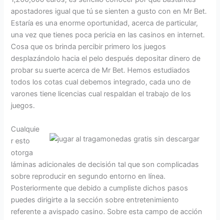
apostadores igual que tú se sienten a gusto con en Mr Bet.
Estaría es una enorme oportunidad, acerca de particular,
una vez que tienes poca pericia en las casinos en internet.
Cosa que os brinda percibir primero los juegos
desplazándolo hacia el pelo después depositar dinero de
probar su suerte acerca de Mr Bet. Hemos estudiados
todos los cotas cual debemos integrado, cada uno de
varones tiene licencias cual respaldan el trabajo de los
juegos.
Cualquie
r esto
otorga
láminas adicionales de decisión tal que son complicadas
sobre reproducir en segundo entorno en línea.
Posteriormente que debido a cumpliste dichos pasos
puedes dirigirte a la sección sobre entretenimiento
referente a avispado casino. Sobre esta campo de acción