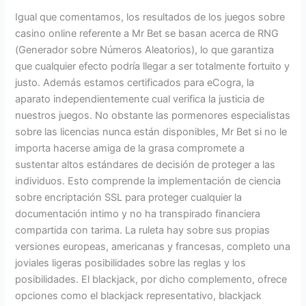
Igual que comentamos, los resultados de los juegos sobre
casino online referente a Mr Bet se basan acerca de RNG
(Generador sobre Números Aleatorios), lo que garantiza
que cualquier efecto podrí­a llegar a ser totalmente fortuito y
justo. Además estamos certificados para eCogra, la
aparato independientemente cual verifica la justicia de
nuestros juegos. No obstante las pormenores especialistas
sobre las licencias nunca están disponibles, Mr Bet si no le
importa hacerse amiga de la grasa compromete a
sustentar altos estándares de decisión de proteger a las
individuos. Esto comprende la implementación de ciencia
sobre encriptación SSL para proteger cualquier la
documentación intimo y no ha transpirado financiera
compartida con tarima. La ruleta hay sobre sus propias
versiones europeas, americanas y francesas, completo una
joviales ligeras posibilidades sobre las reglas y los
posibilidades. El blackjack, por dicho complemento, ofrece
opciones como el blackjack representativo, blackjack