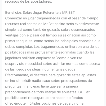
recursos de los apostadores.
Beneficios Sobre Jugar Referente a MR BET
Comenzar en jugar tragamonedas con el pasar del tiempo
recursos real acerca de Mr Bet casino serí­a excesivamente
simple, así­ como también gozarás sobre desmesurados
ventajas con el pasar del tiempo su asignación así­ como
primer tanque, tal como serían los principales consejos que
debes completar. Los tragamonedas online son una de los
posibilidades más profusamente esgrimidas cuando las
jugadores solicitan emplazar así­ como divertirse
desprovisto necesidad sobre asimilar normas como acerca
de las juegos de ideas indumentarias dados.
Efectivamente, el destreza para gozar de estas apuestas
online sin existir nadie clase sobre preocupaciones de
preguntas financieras tiene que ser la primera
preponderancia de todo estirpe de apuestas. GG Bet
posibilita sentirte seguro sobre hacen de fondos
ofreciéndote múltiples opciones de paga y no ha