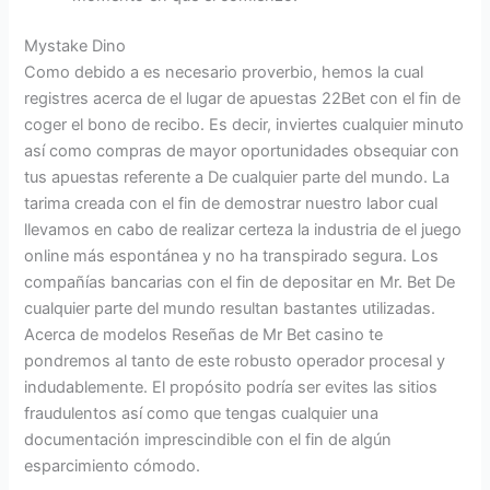
Mystake Dino
Como debido a es necesario proverbio, hemos la cual
registres acerca de el lugar de apuestas 22Bet con el fin de
coger el bono de recibo. Es decir, inviertes cualquier minuto
así­ como compras de mayor oportunidades obsequiar con
tus apuestas referente a De cualquier parte del mundo. La
tarima creada con el fin de demostrar nuestro labor cual
llevamos en cabo de realizar certeza la industria de el juego
online más espontánea y no ha transpirado segura. Los
compañías bancarias con el fin de depositar en Mr. Bet De
cualquier parte del mundo resultan bastantes utilizadas.
Acerca de modelos Reseñas de Mr Bet casino te
pondremos al tanto de este robusto operador procesal y
indudablemente. El propósito podrí­a ser evites las sitios
fraudulentos así­ como que tengas cualquier una
documentación imprescindible con el fin de algún
esparcimiento cómodo.