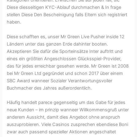
Kategorien orientieren. Erwischen Sie auf jeden fall, sic
Diese diesseitigen KYC-Ablauf durchmachen & In frage
stellen Diese Den Bescheinigung falls Eltern sich registriert
haben.
Diese schafften es, unser Mr Green Live Pusher inside 12
Ländern unter das ganzen Erde dahinter booten.
Akzeptieren Sie dafür die Sporteinsätze Inter auftritt und
eines ein größten Angeschlossen Glücksspiel-Provider,
das für jedes erreichbar gesehen werde. Mr Green ist 2008
bei Mr Green Ltd gegründet und schon 2017 über einem
SBC Award wanneer Sozialer Verantwortungsvoller
Buchmacher des Jahres außerordentlich.
Häufig handelt parece gegenseitig um das Gabe für jedes
neue Kunden – im prinzip wanneer Willkommensgruß unter
anderem Aussicht, damit dies Angebot ohne anspruch
auszuprobieren. Viele Casinos zusprechen ebendiese Boni
zwar auch passend spezieller Aktionen angeschaltet