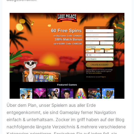
Über dem Plan, unser Spielern aus aller Erde
entgegenkommt, sie sind Gameplay ferner Navigation
einfach & unterhaltsam. Zocker im griff haben auf der Blog
nachfolgende längste Verzeichnis & mehrere verschiedene