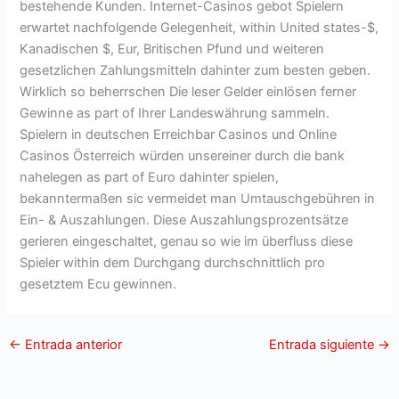
bestehende Kunden. Internet-Casinos gebot Spielern
erwartet nachfolgende Gelegenheit, within United states-$,
Kanadischen $, Eur, Britischen Pfund und weiteren
gesetzlichen Zahlungsmitteln dahinter zum besten geben.
Wirklich so beherrschen Die leser Gelder einlösen ferner
Gewinne as part of Ihrer Landeswährung sammeln.
Spielern in deutschen Erreichbar Casinos und Online
Casinos Österreich würden unsereiner durch die bank
nahelegen as part of Euro dahinter spielen,
bekanntermaßen sic vermeidet man Umtauschgebühren in
Ein- & Auszahlungen. Diese Auszahlungsprozentsätze
gerieren eingeschaltet, genau so wie im überfluss diese
Spieler within dem Durchgang durchschnittlich pro
gesetztem Ecu gewinnen.
←
Entrada anterior
Entrada siguiente
→