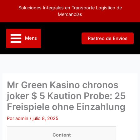
Ir
Soluciones Integrales en Transporte Logístico de
al
Mercancías
contenido
Menu
Rastreo de Envíos
Mr Green Kasino chronos
joker $ 5 Kaution Probe: 25
Freispiele ohne Einzahlung
Por
admin
/
julio 8, 2025
Content