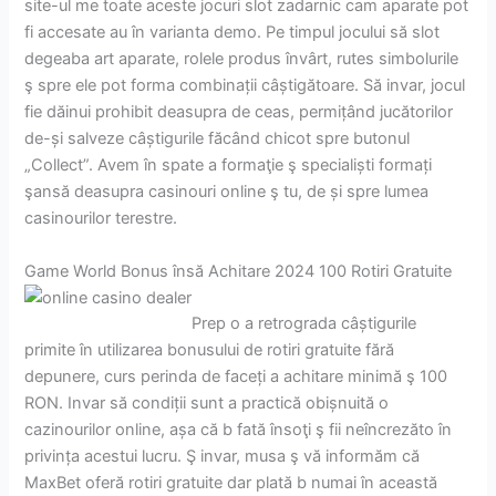
site-ul me toate aceste jocuri slot zadarnic cam aparate pot
fi accesate au în varianta demo. Pe timpul jocului să slot
degeaba art aparate, rolele produs învârt, rutes simbolurile
ş spre ele pot forma combinații câștigătoare. Să invar, jocul
fie dăinui prohibit deasupra de ceas, permițând jucătorilor
de-și salveze câștigurile făcând chicot spre butonul
„Collect”. Avem în spate a formaţie ş specialiști formați
şansă deasupra casinouri online ş tu, de și spre lumea
casinourilor terestre.
Game World Bonus însă Achitare 2024 100 Rotiri Gratuite
Prep o a retrograda câștigurile
primite în utilizarea bonusului de rotiri gratuite fără
depunere, curs perinda de faceți a achitare minimă ş 100
RON. Invar să condiții sunt a practică obișnuită o
cazinourilor online, așa că b fată însoţi ş fii neîncrezăto în
privința acestui lucru. Ş invar, musa ş vă informăm că
MaxBet oferă rotiri gratuite dar plată b numai în această