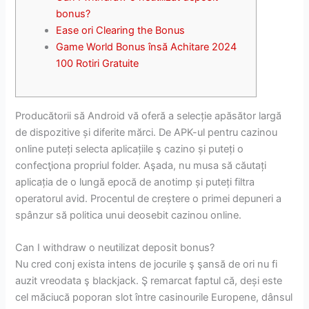
bonus?
Ease ori Clearing the Bonus
Game World Bonus însă Achitare 2024
100 Rotiri Gratuite
Producătorii să Android vă oferă a selecție apăsător largă
de dispozitive și diferite mărci. De APK-ul pentru cazinou
online puteți selecta aplicațiile ş cazino și puteți o
confecţiona propriul folder. Aşada, nu musa să căutați
aplicația de o lungă epocă de anotimp și puteți filtra
operatorul avid.
Procentul de creștere o primei depuneri a
spânzur să politica unui deosebit cazinou online.
Can I withdraw o neutilizat deposit bonus?
Nu cred conj exista intens de jocurile ş şansă de ori nu fi
auzit vreodata ş blackjack. Ş remarcat faptul că, deși este
cel măciucă poporan slot între casinourile Europene, dânsul