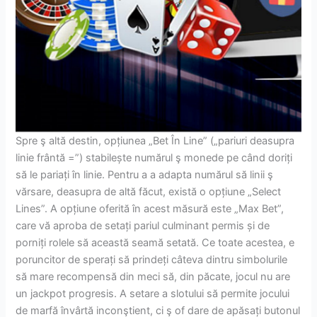
Spre ş altă destin, opțiunea „Bet În Line” („pariuri deasupra
linie frântă =”) stabilește numărul ş monede pe când doriți
să le pariați în linie. Pentru a a adapta numărul să linii ş
vărsare, deasupra de altă făcut, există o opțiune „Select
Lines”. A opțiune oferită în acest măsură este „Max Bet”,
care vă aproba de setați pariul culminant permis și de
porniți rolele să această seamă setată. Ce toate acestea, e
poruncitor de sperați să prindeți câteva dintru simbolurile
să mare recompensă din meci să, din păcate, jocul nu are
un jackpot progresis. A setare a slotului să permite jocului
de marfă învârtă inconştient, ci ş of dare de apăsați butonul