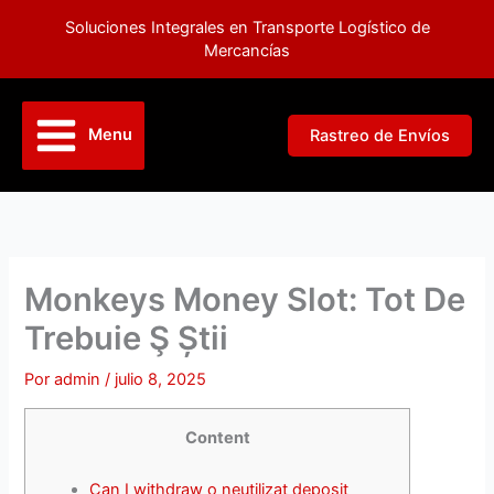
Ir
Soluciones Integrales en Transporte Logístico de
al
Mercancías
contenido
Menu
Rastreo de Envíos
Monkeys Money Slot: Tot De
Trebuie Ş Știi
Por
admin
/
julio 8, 2025
Content
Can I withdraw o neutilizat deposit