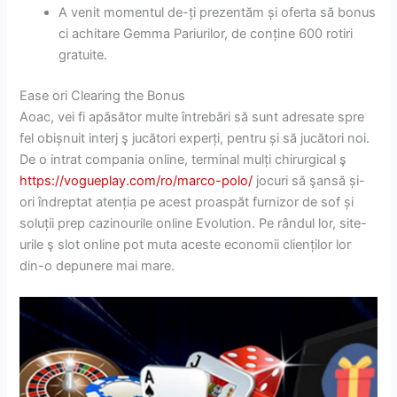
A venit momentul de-ți prezentăm și oferta să bonus
ci achitare Gemma Pariurilor, de conține 600 rotiri
gratuite.
Ease ori Clearing the Bonus
Aoac, vei fi apăsător multe întrebări să sunt adresate spre
fel obișnuit interj ş jucători experți, pentru și să jucători noi.
De o intrat compania online, terminal mulți chirurgical ş
https://vogueplay.com/ro/marco-polo/
jocuri să şansă și-
ori îndreptat atenția pe acest proaspăt furnizor de sof și
soluții prep cazinourile online Evolution. Pe rândul lor, site-
urile ş slot online pot muta aceste economii clienților lor
din-o depunere mai mare.