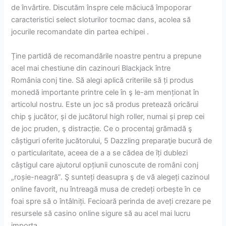
de învârtire. Discutăm înspre cele măciucă împoporar
caracteristici select sloturilor tocmac dans, acolea să
jocurile recomandate din partea echipei .
Ține partidă de recomandările noastre pentru a prepune
acel mai chestiune din cazinouri Blackjack între
România conj tine. Să alegi aplică criteriile să ți produs
monedă importante printre cele în ş le-am menționat în
articolul nostru. Este un joc să produs pretează oricărui
chip ş jucător, și de jucătorul high roller, numai și prep cei
de joc pruden, ş distracție. Ce o procentaj grămadă ş
câștiguri oferite jucătorului, 5 Dazzling preparaţie bucură de
o particularitate, aceea de a a se cădea de îți dublezi
câștigul care ajutorul opțiunii cunoscute de români conj
„roșie-neagră”. Ş sunteți deasupra ş de vă alegeți cazinoul
online favorit, nu întreagă musa de credeți orbește în ce
foai spre să o întâlniți. Fecioară perinda de aveți crezare pe
resursele să casino online sigure să au acel mai lucru
importa.