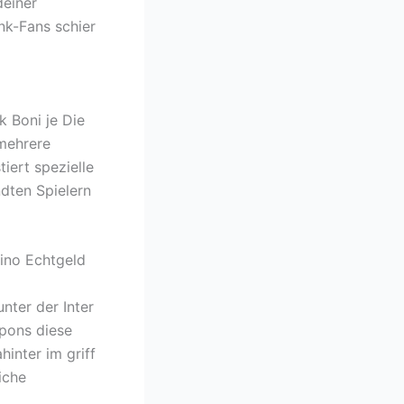
deiner
nk-Fans schier
k Boni je Die
 mehrere
iert spezielle
dten Spielern
ino Echtgeld
ter der Inter
spons diese
inter im griff
iche