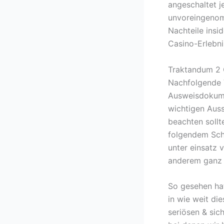
angeschaltet j
unvoreingenom
Nachteile insi
Casino-Erlebni
Traktandum 2 
Nachfolgende V
Ausweisdokume
wichtigen Auss
beachten sollt
folgendem Schr
unter einsatz 
anderem ganz 
So gesehen hat
in wie weit di
seriösen & sic