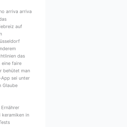
das
ebreiz auf
n
üsseldorf
 anderem
htlinien das
eine faire
er behütet man
-App sei unter
en Glaube
r Ernährer
 keramiken in
Tests