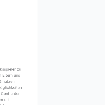
ksspieler zu
n Eltern uns
& nutzen
öglichkeiten
n Cent unter
em ort