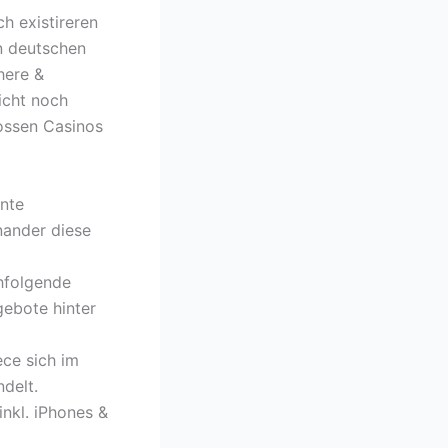
h existireren
n deutschen
here &
icht noch
lossen Casinos
ente
nander diese
chfolgende
gebote hinter
ece sich im
delt.
nkl. iPhones &