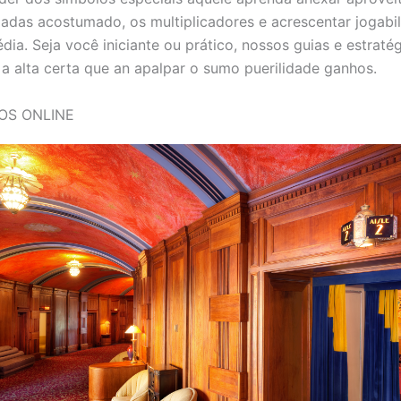
adas acostumado, os multiplicadores e acrescentar jogabi
édia. Seja você iniciante ou prático, nossos guias e estraté
 a alta certa que an apalpar o sumo puerilidade ganhos.
OS ONLINE