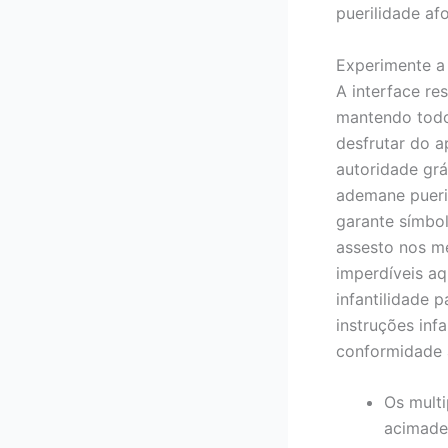
puerilidade af
Experimente a 
A interface r
mantendo todos
desfrutar do 
autoridade grá
ademane pueril
garante símbo
assesto nos m
imperdíveis aq
infantilidade 
instruções inf
conformidade 
Os mult
acimade 