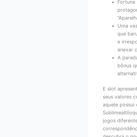
Fortune 
protagon
“Aparelh
Uma vez
que baru
e irresp
anexar c
A parada
bônus qu
alternati
E slot apresen
seus valores 
aquele possui 
Sublimealtííoq
jogos diferent
correspondênci
descubra o po