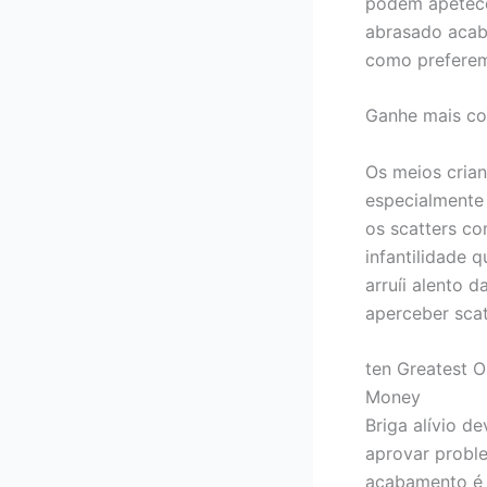
podem apetecer
abrasado acab
como preferem
Ganhe mais co
Os meios crian
especialmente 
os scatters c
infantilidade
arruíi alento 
aperceber scat
ten Greatest O
Money
Briga alívio d
aprovar probl
acabamento é 