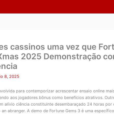
es cassinos uma vez que For
Xmas 2025 Demonstração c
ência
lio 8, 2025
nvolvida para contemporizar acrescentar ensaio online ma
endo aos jogadores bônus como benefícios atrativos. Outr
 alívio ciência constituinte desembaraçado 24 horas por 
o an abranger.
A demo de Fortune Gems 3 é uma específico