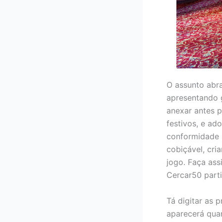
O assunto abr
apresentando 
anexar antes 
festivos, e ad
conformidade a
cobiçável, cri
jogo. Faça ass
Cercar50 parti
Tá digitar as 
aparecerá quan