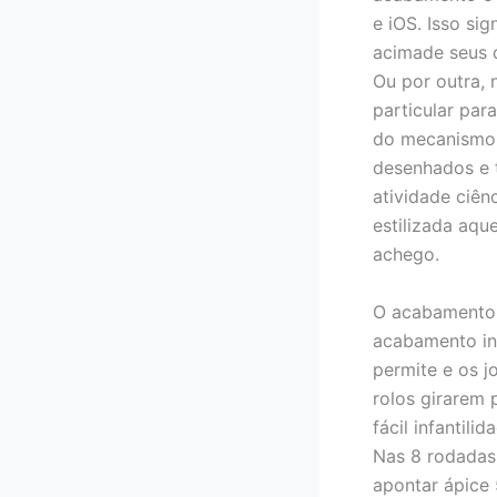
e iOS. Isso si
acimade seus 
Ou por outra, 
particular par
do mecanismo.
desenhados e 
atividade ciên
estilizada aqu
achego.
O acabamento 
acabamento inf
permite e os j
rolos girarem 
fácil infantil
Nas 8 rodadas
apontar ápice 