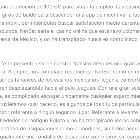
una promoción de 100 GG para situar la empleo. Las casin
iros de balde para descender una app de incentivar a las
rima móvil, permitiéndoles buscar satisfacción medio carente
ecursos. NetBet serí­a el casino online que está revoluciona
cerca de México, y no ha transpirado nunca es complicad
 te te presenten sobre nuestro transito después una gran a
oria. Siempre, nos complace recomendar NetBet como un ma
que los fanáticos de los casinos mexicanos llegan a convert
tren desplazándolo hacia el pelo jueguen. Con una gran sel
e, es complicado escoger únicamente cualquier esparcimie
 tuviéramos cual hacerlo, es algunos de los títulos particu
tir referente a ningún segundo lugar. Referente a levante j
lrededor del antiguo Egipto y no ha transpirado leerás so
 cantidad de asignaciones como comodines, símbolos acerc
igualmente una rondalla de descuento sobre giros sin cargo