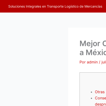
Ir
Soluciones Integrales en Transporte Logístico de Mercancías
al
contenido
Mejor C
a Méxi
Por
admin
/
ju
Otras
Conse
despr