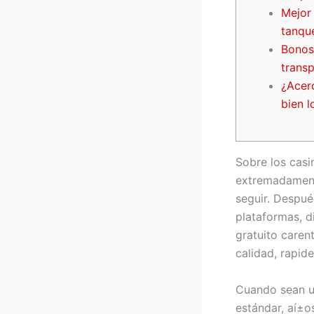
Mejor
tanqu
Bonos
transp
¿Acer
bien 
Sobre los casi
extremadamente
seguir. Despué
plataformas, d
gratuito caren
calidad, rapide
Cuando sean un
estándar, aí±o