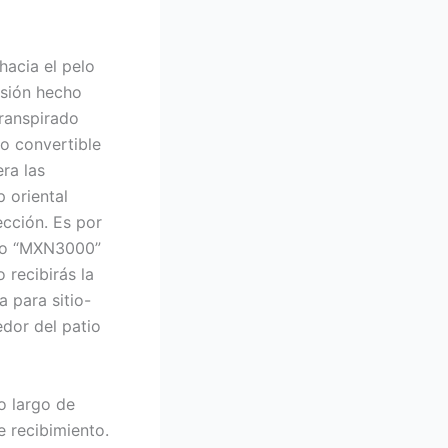
hacia el pelo
asión hecho
transpirado
mo convertible
ra las
 oriental
ección. Es por
nto “MXN3000”
 recibirás la
 para sitio-
edor del patio
lo largo de
e recibimiento.