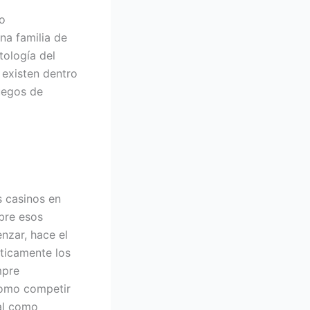
mo
na familia de
ologí­a del
 existen dentro
uegos de
s casinos en
bre esos
nzar, hace el
cticamente los
mpre
 como competir
tal como