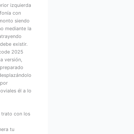
rior izquierda
efonía con
 monto siendo
no mediante la
 atrayendo
debe existir.
 code 2025
a versión,
a preparado
 desplazándolo
 por
viales él a lo
 trato con los
nera tu