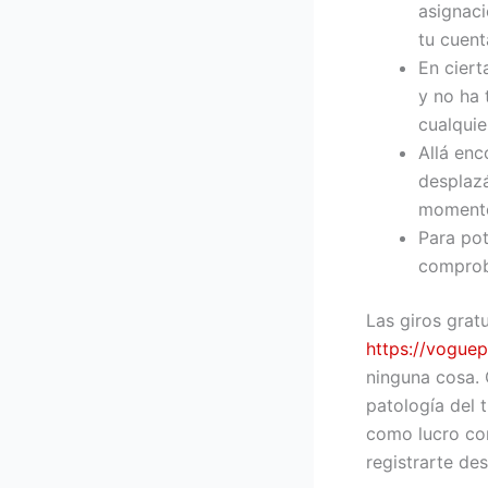
asignaci
tu cuent
En ciert
y no ha 
cualquie
Allá enc
desplazá
momento
Para pot
comproba
Las giros grat
https://vogue
ninguna cosa. 
patologí­a del 
como lucro con
registrarte de