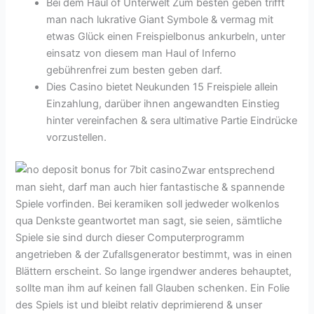
Bei dem Haul of Unterwelt Zum besten geben trifft
man nach lukrative Giant Symbole & vermag mit
etwas Glück einen Freispielbonus ankurbeln, unter
einsatz von diesem man Haul of Inferno
gebührenfrei zum besten geben darf.
Dies Casino bietet Neukunden 15 Freispiele allein
Einzahlung, darüber ihnen angewandten Einstieg
hinter vereinfachen & sera ultimative Partie Eindrücke
vorzustellen.
Zwar entsprechend
man sieht, darf man auch hier fantastische & spannende
Spiele vorfinden. Bei keramiken soll jedweder wolkenlos
qua Denkste geantwortet man sagt, sie seien, sämtliche
Spiele sie sind durch dieser Computerprogramm
angetrieben & der Zufallsgenerator bestimmt, was in einen
Blättern erscheint. So lange irgendwer anderes behauptet,
sollte man ihm auf keinen fall Glauben schenken. Ein Folie
des Spiels ist und bleibt relativ deprimierend & unser