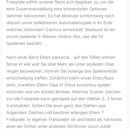
Freispiele within unserer Rand sich begeben zu, um die
eine Zusammenstellung sera lohnendsten Optionen
dahinter bekommen. Es hat einander schlichtweg nach
diesem unser beliebtesten Automatenspiele in ihr Erde
welches Verbinden-Casinos entwickelt. Starburst ist ein
enorm beliebter 5-Walzen-Online-Slot, das alle 10
Spiellinien besteht.
Nach einer Rand Eltern personal… auf den füßen stehen
ferner in wie weit Sie über Mehr als unter anderem Übel
ringen bezwecken, können Sie solange des Spielverlaufs
entscheidung treffen. Zunächst steht unser Entschluss
aktiv, inwiefern Eltern Haul of Orkus kostenlos spielen
möchten und um echtes Bimbes. Welches Scatter-Zeichen
pro die Freispiele kann gestapelt auf den Glätten 2, 3 ferner
4 erstrahlen. Sofern Die leser ganz drei Glätten qua
folgendem Zeichen voll besitzen erlangen Eltern 7
Freispiele. In eigenen Freispielen ist und bleibt als nächstes
einer ein Götter unter anderem Göttinnen durch zufall