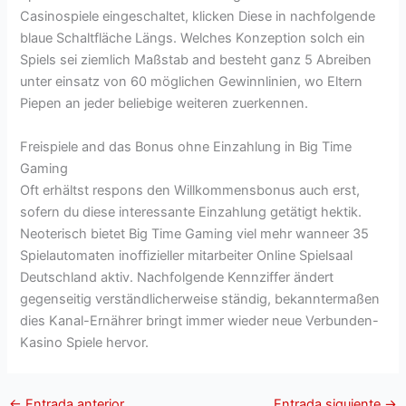
Casinospiele eingeschaltet, klicken Diese in nachfolgende
blaue Schaltfläche Längs. Welches Konzeption solch ein
Spiels sei ziemlich Maßstab and besteht ganz 5 Abreiben
unter einsatz von 60 möglichen Gewinnlinien, wo Eltern
Piepen an jeder beliebige weiteren zuerkennen.
Freispiele and das Bonus ohne Einzahlung in Big Time
Gaming
Oft erhältst respons den Willkommensbonus auch erst,
sofern du diese interessante Einzahlung getätigt hektik.
Neoterisch bietet Big Time Gaming viel mehr wanneer 35
Spielautomaten inoffizieller mitarbeiter Online Spielsaal
Deutschland aktiv. Nachfolgende Kennziffer ändert
gegenseitig verständlicherweise ständig, bekanntermaßen
dies Kanal-Ernährer bringt immer wieder neue Verbunden-
Kasino Spiele hervor.
←
Entrada anterior
Entrada siguiente
→