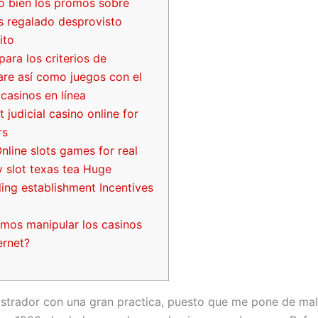
jo bien los promos sobre
s regalado desprovisto
ito
para los criterios de
re así­ como juegos con el
 casinos en línea
 judicial casino online for
rs
nline slots games for real
 slot texas tea Huge
ing establishment Incentives
mos manipular los casinos
ernet?
istrador con una gran practica, puesto que me pone de mal