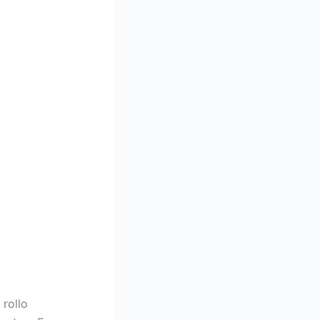
 rollo