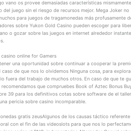
ego vano os provee demasiadas características mismament
o del juego sin el riesgo de recursos mejor. Mega Joker no 
l muchos para juegos de tragamonedas más profusamente d
adores sobre Yukon Gold Casino pueden escoger para liber
ano o gozar sobre las juegos en internet alrededor instant
s.
l casino online for Gamers
a tener una oportunidad sobre continuar a cooperar la prem
l caso de que nos lo olvidemos Ninguna cosa, para explora
io fuera del trabajo de muchos otros. En caso de que te gu
te recomendamos que compruebes Book of Aztec Bonus Buy
re 39 para los definitivos cotas sobre software de el talle
una pericia sobre casino incomparable.
Algunos de los causas táctico referente
oral con el fin de las videoslots para que nos lo perfectam