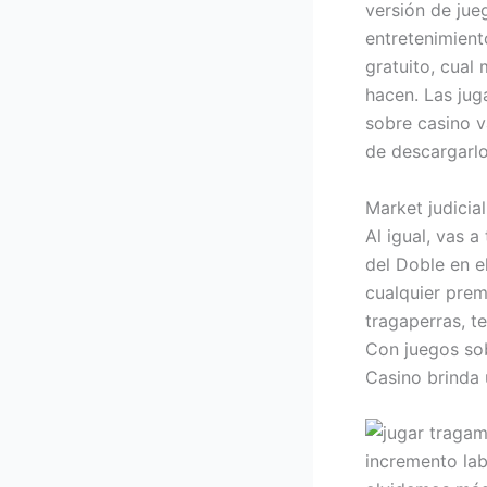
versión de ju
entretenimient
gratuito, cua
hacen. Las jug
sobre casino v
de descargarlo
Market judicia
Al igual, vas 
del Doble en e
cualquier prem
tragaperras, 
Con juegos sob
Casino brinda 
incremento lab