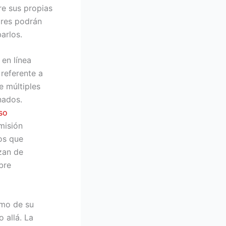
re sus propias
ores podrán
arlos.
 en línea
 referente a
e múltiples
nados.
so
misión
nos que
zan de
bre
emo de su
 allá. La