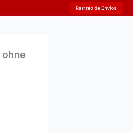
Rastreo de Envíos
n ohne