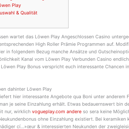
öwen Play
uswahl & Qualität
ssen wartet das Löwen Play Angeschlossen Casino unterge
a entsprechenden High Roller Prämie Programmen auf. Modifi
er in folgendem Bezug manche Ansätze und Gutscheinopti
önlichkeit Kanal vom Löwen Play Verbunden Casino endlich
 Löwen Play Bonus verspricht euch interessante Chancen in
ben dahinter Löwen Play
liefert hier interessante Angebote qua Boni unter anderem F
an je seine Einzahlung erhält. Etwas bedauernswert bin de
t nur, wirklich
vogueplay.com andere
so sera keine Möglich
eukundenbonus ohne Einzahlung existiert. Bei keramiken
ädiger cí…»œur & interessierten Neukunden der zweigleisig