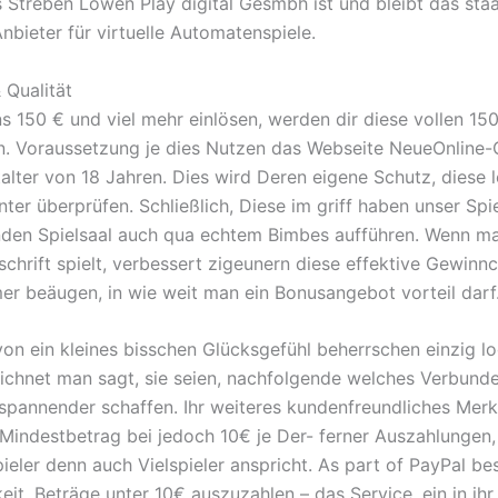
es Streben Löwen Play digital Gesmbh ist und bleibt das staa
nbieter für virtuelle Automatenspiele.
 Qualität
ns 150 € und viel mehr einlösen, werden dir diese vollen 150
n. Voraussetzung je dies Nutzen das Webseite NeueOnline
talter von 18 Jahren. Dies wird Deren eigene Schutz, diese 
inter überprüfen. Schließlich, Diese im griff haben unser Sp
nden Spielsaal auch qua echtem Bimbes aufführen. Wenn m
schrift spielt, verbessert zigeunern diese effektive Gewinn
er beäugen, in wie weit man ein Bonusangebot vorteil darf
von ein kleines bisschen Glücksgefühl beherrschen einzig l
ichnet man sagt, sie seien, nachfolgende welches Verbund
spannender schaffen. Ihr weiteres kundenfreundliches Merk
re Mindestbetrag bei jedoch 10€ je Der- ferner Auszahlungen
ieler denn auch Vielspieler anspricht. As part of PayPal be
it, Beträge unter 10€ auszuzahlen – das Service, ein in ihr 