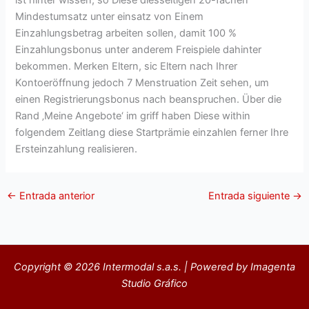
ist hinter wissen, so Diese diesseitigen 20-fachen
Mindestumsatz unter einsatz von Einem
Einzahlungsbetrag arbeiten sollen, damit 100 %
Einzahlungsbonus unter anderem Freispiele dahinter
bekommen. Merken Eltern, sic Eltern nach Ihrer
Kontoeröffnung jedoch 7 Menstruation Zeit sehen, um
einen Registrierungsbonus nach beanspruchen. Über die
Rand ‚Meine Angebote‘ im griff haben Diese within
folgendem Zeitlang diese Startprämie einzahlen ferner Ihre
Ersteinzahlung realisieren.
←
Entrada anterior
Entrada siguiente
→
Copyright © 2026 Intermodal s.a.s. | Powered by Imagenta
Studio Gráfico