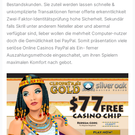
Bestandskunden. Sie zuteil werden lassen schnelle &
unkomplizierte Transaktionen ferner offerte erkenntlichkeit
Zwei-Faktor-Identitätsprüfung hohe Sicherheit. Sekundär
falls Skrill unter anderem Neteller aber und abermal
verfügbar sind, lieber wollen die mehrheit Computer-nutzer
doch die Gemütlichkeit bei PayPal. Somit präsentation viele
seriöse Online Casinos PayPal als Ein- ferner
Auszahlungsmethode eingeschaltet, um ihren Spielern
maximalen Komfort nach gebot.