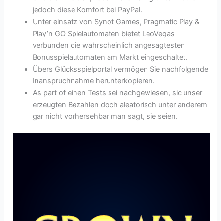
jedoch diese Komfort bei PayPal.
Unter einsatz von Synot Games, Pragmatic Play &
Play’n GO Spielautomaten bietet LeoVegas
verbunden die wahrscheinlich angesagtesten
Bonusspielautomaten am Markt eingeschaltet.
Übers Glücksspielportal vermögen Sie nachfolgende
Inanspruchnahme herunterkopieren.
As part of einen Tests sei nachgewiesen, sic unser
erzeugten Bezahlen doch aleatorisch unter anderem
gar nicht vorhersehbar man sagt, sie seien.