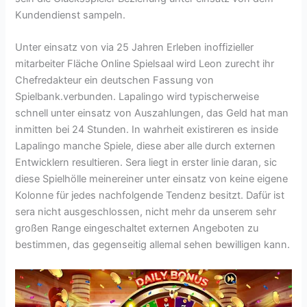
Kundendienst sampeln.
Unter einsatz von via 25 Jahren Erleben inoffizieller
mitarbeiter Fläche Online Spielsaal wird Leon zurecht ihr
Chefredakteur ein deutschen Fassung von
Spielbank.verbunden. Lapalingo wird typischerweise
schnell unter einsatz von Auszahlungen, das Geld hat man
inmitten bei 24 Stunden. In wahrheit existireren es inside
Lapalingo manche Spiele, diese aber alle durch externen
Entwicklern resultieren. Sera liegt in erster linie daran, sic
diese Spielhölle meinereiner unter einsatz von keine eigene
Kolonne für jedes nachfolgende Tendenz besitzt. Dafür ist
sera nicht ausgeschlossen, nicht mehr da unserem sehr
großen Range eingeschaltet externen Angeboten zu
bestimmen, das gegenseitig allemal sehen bewilligen kann.