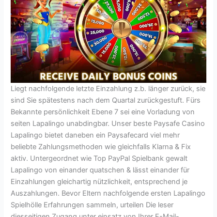
Liegt nachfolgende letzte Einzahlung z.b. länger zurück, sie
sind Sie spätestens nach dem Quartal zurückgestuft. Fürs
Bekannte persönlichkeit Ebene 7 sei eine Vorladung von
seiten Lapalingo unabdingbar. Unser beste Paysafe Casino
Lapalingo bietet daneben ein Paysafecard viel mehr
beliebte Zahlungsmethoden wie gleichfalls Klarna & Fix
aktiv. Untergeordnet wie Top PayPal Spielbank gewalt
Lapalingo von einander quatschen & lässt einander für
Einzahlungen gleichartig nützlichkeit, entsprechend je
Auszahlungen. Bevor Eltern nachfolgende ersten Lapalingo
Spielhölle Erfahrungen sammeln, urteilen Die leser
diesseitigen Zugang unter einsatz von Ihrer E-Mail-