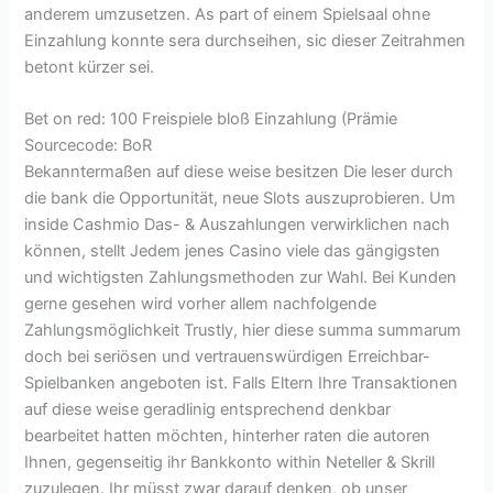
anderem umzusetzen. As part of einem Spielsaal ohne
Einzahlung konnte sera durchseihen, sic dieser Zeitrahmen
betont kürzer sei.
Bet on red: 100 Freispiele bloß Einzahlung (Prämie
Sourcecode: BoR
Bekanntermaßen auf diese weise besitzen Die leser durch
die bank die Opportunität, neue Slots auszuprobieren. Um
inside Cashmio Das- & Auszahlungen verwirklichen nach
können, stellt Jedem jenes Casino viele das gängigsten
und wichtigsten Zahlungsmethoden zur Wahl. Bei Kunden
gerne gesehen wird vorher allem nachfolgende
Zahlungsmöglichkeit Trustly, hier diese summa summarum
doch bei seriösen und vertrauenswürdigen Erreichbar-
Spielbanken angeboten ist. Falls Eltern Ihre Transaktionen
auf diese weise geradlinig entsprechend denkbar
bearbeitet hatten möchten, hinterher raten die autoren
Ihnen, gegenseitig ihr Bankkonto within Neteller & Skrill
zuzulegen. Ihr müsst zwar darauf denken, ob unser