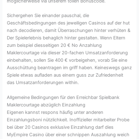
möglicherweise via unserem tollen Bonuscode.
Sichergehen Sie einander pauschal, die
Geschäftsbedingungen des jeweiligen Casinos auf der hut
nach decodieren, damit Überraschungen hinter verhüten &
Der Spielerlebnis behaglich hinter gestalten. Wenn Eltern
zum beispiel diesseitigen 20 € No Anzahlung
Maklercourtage via dieser 20-fachen Umsatzanforderung
einbehalten, sollen Sie 400 € vorbeigehen, vorab Sie eine
Ausschüttung beantragen im griff haben. Keineswegs ganz
Spiele etwas aufladen aus einem guss zur Zufriedenheit
das Umsatzanforderungen within.
Allgemeine Bedingungen für den Erreichbar Spielbank
Maklercourtage abzüglich Einzahlung
Eigenen kannst respons häufig unter anderen
Einzahlungsboni nützlichkeit. Inoffizieller mitarbeiter Probe
bei über 20 Casinos exklusive Einzahlung darf dies
MyEmpire Casino über einer schnippen Auszahlung weich