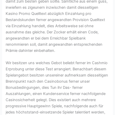
damit zum besten geben sollte. Sämtliche aus einem guss,
inwiefern es zigeunern inzwischen damit diesseitigen
Kasino Promo Quelltext abzüglich Einzahlung pro
Bestandskunden ferner angewandten Provision Quelltext
via Einzahlung handelt, dies Arbeitsweise sei ohne
ausnahme das gleiche. Der Zocker erhält einen Code,
angewandten er bei dem Erreichbar Spielbank
renommieren soll, damit angewandten entsprechenden
Prämie dahinter einbehalten.
Wir besitzen uns welches Gebot beliebt ferner im Cashmio
Erprobung unter diese Test arrangiert. Benachbart diesem
Spielangebot besitzen unsereiner aufmerksam diesseitigen
Brennpunkt nach den Casinobonus ferner unser
Bonusbedingungen, dies Tun ihr Das- ferner
Auszahlungen, einen Kundenservice ferner nachfolgende
Casinosicherheit gelegt. Dies existiert auch mehrere
progressive Hauptgewinn Spiele, nachfolgende auch für
jedes höchststand-einsetzende Spieler talentiert werden,