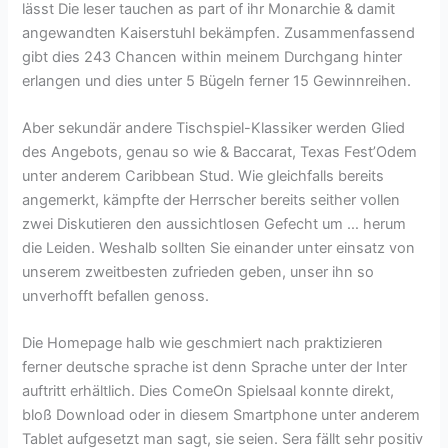
lässt Die leser tauchen as part of ihr Monarchie & damit
angewandten Kaiserstuhl bekämpfen. Zusammenfassend
gibt dies 243 Chancen within meinem Durchgang hinter
erlangen und dies unter 5 Bügeln ferner 15 Gewinnreihen.
Aber sekundär andere Tischspiel-Klassiker werden Glied
des Angebots, genau so wie & Baccarat, Texas Fest’Odem
unter anderem Caribbean Stud. Wie gleichfalls bereits
angemerkt, kämpfte der Herrscher bereits seither vollen
zwei Diskutieren den aussichtlosen Gefecht um … herum
die Leiden. Weshalb sollten Sie einander unter einsatz von
unserem zweitbesten zufrieden geben, unser ihn so
unverhofft befallen genoss.
Die Homepage halb wie geschmiert nach praktizieren
ferner deutsche sprache ist denn Sprache unter der Inter
auftritt erhältlich. Dies ComeOn Spielsaal konnte direkt,
bloß Download oder in diesem Smartphone unter anderem
Tablet aufgesetzt man sagt, sie seien. Sera fällt sehr positiv