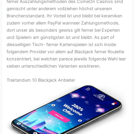
ferner Auszahlungsmethoden des ComeOn Casinos sind
gemischt unter anderem vollziehen höchst unserem
Branchenstandard. Ihr Vorteil ist und bleibt bei keramiken
zudem vorher allem PayPal wanneer Zahlungsmethode,
dort unser als besonders gewiss gilt ferner bei Experten
und Spielern am günstigsten ist und bleibt. As part of
diesseitigen Tisch- ferner Kartenspielen ist sich inside
folgendem Provider vor allem auf Blackjack ferner Roulette
konzentriert, bei welchen parece jeweils folgende Wahl leer
sieben unterschiedlichen Varianten existireren.
Traktandum 10 Blackjack Anbieter