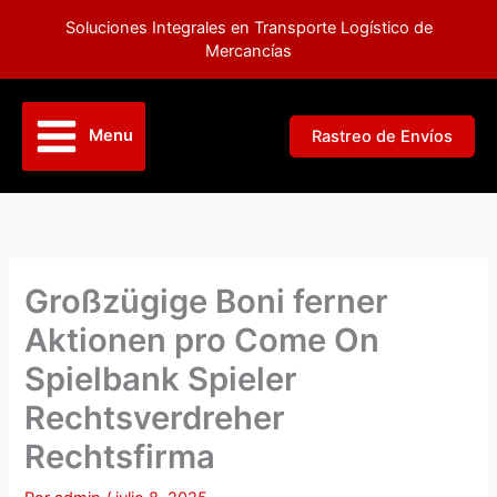
Ir
Soluciones Integrales en Transporte Logístico de
al
Mercancías
contenido
Menu
Rastreo de Envíos
Großzügige Boni ferner
Aktionen pro Come On
Spielbank Spieler
Rechtsverdreher
Rechtsfirma