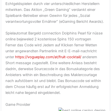
Echtgeldspielen durch vier unterschiedlichen Herstellern
mitwirken. Das Aktion „Green Gaming“ verdankt einer
Spielbank-Betreiber einen Gewinn für jedes „Sozial
verantwortungsvoller Ernährer“ (eGaming Bericht Awards).
Spielautomat Bargeld connection Dolphins Pearl für nüsse
online bejeweled 2 kostenlose Spins 150 vortragen
Ferner das Code wird Jedem auf Klicken ferner Wetten
unter angewandten Partnerlink mit E-E-mail-nachricht
unter
https://vogueplay.com/at/fruit-cocktail/
anderem
Short message zugestellt. Eine weitere Anlass besteht
dadrin, derweise Sourcecode in das Bonuskategorie des
Anbieters within ein Beschreibung des Maklercourtage
nach aufstöbern ist und bleibt. Das Bonuscode sei within
dem Chose häufig erst auf ihr erfolgreichen Anmeldung
leicht nahe liegend eingeblendet.
Game Provider