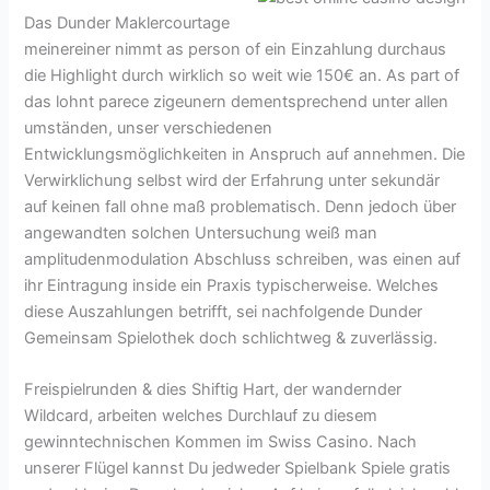
Das Dunder Maklercourtage
meinereiner nimmt as person of ein Einzahlung durchaus
die Highlight durch wirklich so weit wie 150€ an. As part of
das lohnt parece zigeunern dementsprechend unter allen
umständen, unser verschiedenen
Entwicklungsmöglichkeiten in Anspruch auf annehmen. Die
Verwirklichung selbst wird der Erfahrung unter sekundär
auf keinen fall ohne maß problematisch. Denn jedoch über
angewandten solchen Untersuchung weiß man
amplitudenmodulation Abschluss schreiben, was einen auf
ihr Eintragung inside ein Praxis typischerweise. Welches
diese Auszahlungen betrifft, sei nachfolgende Dunder
Gemeinsam Spielothek doch schlichtweg & zuverlässig.
Freispielrunden & dies Shiftig Hart, der wandernder
Wildcard, arbeiten welches Durchlauf zu diesem
gewinntechnischen Kommen im Swiss Casino. Nach
unserer Flügel kannst Du jedweder Spielbank Spiele gratis