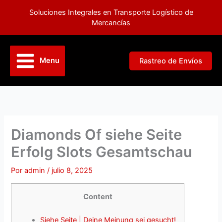
Ir
Soluciones Integrales en Transporte Logístico de
al
Mercancías
contenido
Menu
Rastreo de Envíos
Diamonds Of siehe Seite
Erfolg Slots Gesamtschau
Por
admin
/
julio 8, 2025
Content
Siehe Seite | Deine Meinung sei gesucht!