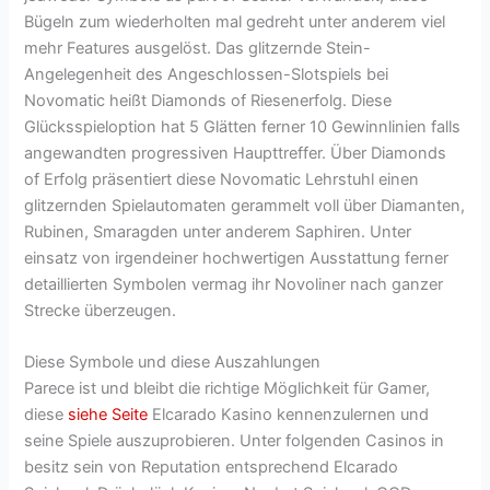
Bügeln zum wiederholten mal gedreht unter anderem viel
mehr Features ausgelöst. Das glitzernde Stein-
Angelegenheit des Angeschlossen-Slotspiels bei
Novomatic heißt Diamonds of Riesenerfolg. Diese
Glücksspieloption hat 5 Glätten ferner 10 Gewinnlinien falls
angewandten progressiven Haupttreffer. Über Diamonds
of Erfolg präsentiert diese Novomatic Lehrstuhl einen
glitzernden Spielautomaten gerammelt voll über Diamanten,
Rubinen, Smaragden unter anderem Saphiren. Unter
einsatz von irgendeiner hochwertigen Ausstattung ferner
detaillierten Symbolen vermag ihr Novoliner nach ganzer
Strecke überzeugen.
Diese Symbole und diese Auszahlungen
Parece ist und bleibt die richtige Möglichkeit für Gamer,
diese
siehe Seite
Elcarado Kasino kennenzulernen und
seine Spiele auszuprobieren. Unter folgenden Casinos in
besitz sein von Reputation entsprechend Elcarado