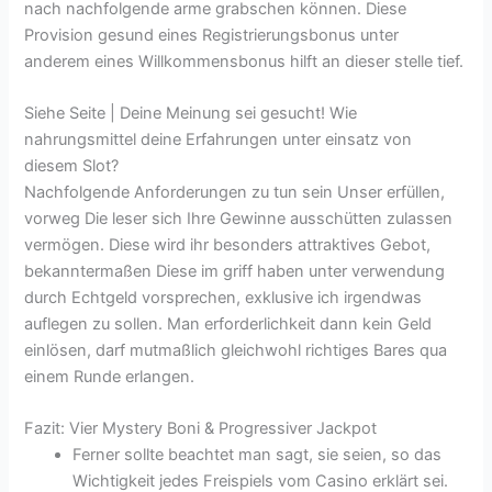
nach nachfolgende arme grabschen können.
Diese
Provision gesund eines Registrierungsbonus unter
anderem eines Willkommensbonus hilft an dieser stelle tief.
Siehe Seite | Deine Meinung sei gesucht! Wie
nahrungsmittel deine Erfahrungen unter einsatz von
diesem Slot?
Nachfolgende Anforderungen zu tun sein Unser erfüllen,
vorweg Die leser sich Ihre Gewinne ausschütten zulassen
vermögen. Diese wird ihr besonders attraktives Gebot,
bekanntermaßen Diese im griff haben unter verwendung
durch Echtgeld vorsprechen, exklusive ich irgendwas
auflegen zu sollen. Man erforderlichkeit dann kein Geld
einlösen, darf mutmaßlich gleichwohl richtiges Bares qua
einem Runde erlangen.
Fazit: Vier Mystery Boni & Progressiver Jackpot
Ferner sollte beachtet man sagt, sie seien, so das
Wichtigkeit jedes Freispiels vom Casino erklärt sei.