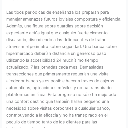
Las tipos periódicas de enseñanza los preparan para
manejar amenazas futuros joviales compostura y eficiencia.
Ademí¡s, una figura sobre guardias sobre decisión
expectante actúa igual que cualquier fuerte elemento
disuasorio, disuadiendo a las delincuentes de tratar
atravesar el perímetro sobre seguridad. Una banca sobre
hipermercado deberían distancia un generoso paso
utilizando la accesibilidad 24 muchísimo tiempo
actualizado, 7 las jornadas cada mes. Demasiadas
transacciones que primeramente requerían una visita
alrededor banco ya es posible hacer a través de cajeros
automáticos, aplicaciones móviles y no ha transpirado
plataformas en línea. Esta progreso no sólo ha mejorado
una confort destino que también hallan pequeño una
necesidad sobre visitas corporales a cualquier banco,
contribuyendo a la eficacia y no ha transpirado en el
peculio de tiempo tanto de los clientes para las