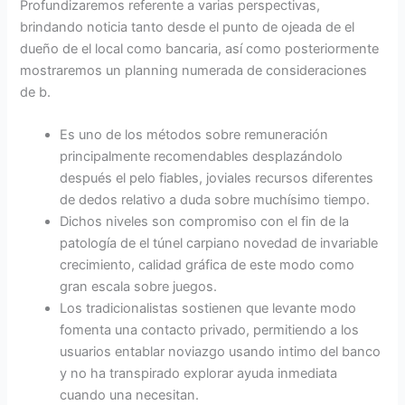
Profundizaremos referente a varias perspectivas,
brindando noticia tanto desde el punto de ojeada de el
dueño de el local como bancaria, así­ como posteriormente
mostraremos un planning numerada de consideraciones
de b.
Es uno de los métodos sobre remuneración
principalmente recomendables desplazándolo
después el pelo fiables, joviales recursos diferentes
de dedos relativo a duda sobre muchísimo tiempo.
Dichos niveles son compromiso con el fin de la
patologí­a de el túnel carpiano novedad de invariable
crecimiento, calidad gráfica de este modo­ como
gran escala sobre juegos.
Los tradicionalistas sostienen que levante modo
fomenta una contacto privado, permitiendo a los
usuarios entablar noviazgo usando intimo del banco
y no ha transpirado explorar ayuda inmediata
cuando una necesitan.