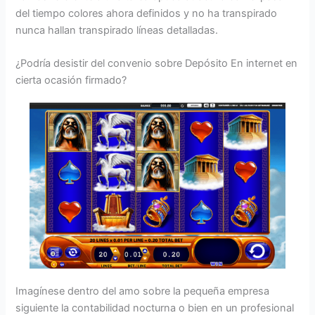
del tiempo colores ahora definidos y no ha transpirado
nunca hallan transpirado líneas detalladas.
¿Podría desistir del convenio sobre Depósito En internet en
cierta ocasión firmado?
Imagínese dentro del amo sobre la pequeña empresa
siguiente la contabilidad nocturna o bien en un profesional