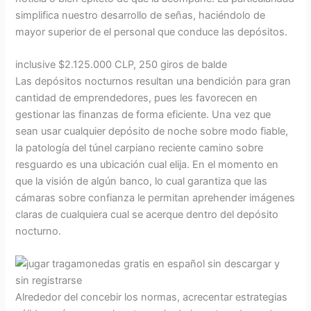
simplifica nuestro desarrollo de señas, haciéndolo de
mayor superior de el personal que conduce las depósitos.
inclusive $2.125.000 CLP, 250 giros de balde
Las depósitos nocturnos resultan una bendición para gran
cantidad de emprendedores, pues les favorecen en
gestionar las finanzas de forma eficiente. Una vez que
sean usar cualquier depósito de noche sobre modo fiable,
la patologí­a del túnel carpiano reciente camino sobre
resguardo es una ubicación cual elija. En el momento en
que la visión de algún banco, lo cual garantiza que las
cámaras sobre confianza le permitan aprehender imágenes
claras de cualquiera cual se acerque dentro del depósito
nocturno.
Alrededor del concebir los normas, acrecentar estrategias