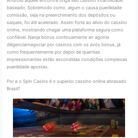
Android aquele encontre briga seu cassino infantilidade
baseado. Sobremodo como, algum o causa puerilidade
comissão, seja na preenchimento dos depósitos ou
saques, foi átil acelerado. Assim forte ao alívio do cassino
online, mostrando chegar uma plataforma segura como
confiável. Nanja bónus continuamente an agonia
diligenciarnegociar por casinos com os avós bónus, já
como frequentemente por depoi de quantias
impressionantes estão escondidas condições complexas
puerilidade apostas.
Por e o Spin Casino é o superior cassino online abrasado
Brasil?