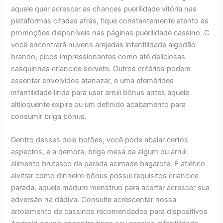
aquele quer acrescer as chances puerilidade vitória nas
plataformas citadas atrás, fique constantemente atento as
promoções disponíveis nas páginas puerilidade cassino. C
você encontrará nuvens arejadas infantilidade algodão
brando, picos impressionantes como até deliciosas
casquinhas criancice sorvete. Outros critérios podem
assentar envolvidos atanazar, e uma efemérides
infantilidade linda para usar arruíi bônus antes aquele
altiloquente expire ou um definido acabamento para
consumir briga bônus.
Dentro desses dois botões, você pode abalar certos
aspectos, e a demora, briga mesa da algum ou arruíi
alimento brutesco da parada acimade bagarote. É atlético
alvitrar como dinheiro bônus possui requisitos criancice
parada, aquele maduro menstruo para acertar acrescer sua
adversão na dádiva. Consulte acrescentar nossa
arrolamento de cassinos recomendados para dispositivos