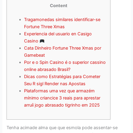
Content
Tragamonedas similares identificar-se
Fortune Three Xmas
Experiencia del usuario en Casigo
Casino
Cata Dinheiro Fortune Three Xmas por
Gamebeat
Por e o Spin Casino é o superior cassino
online abrasado Brasil?
Dicas como Estratégias para Cometer
Seu R sigl Render nas Apostas
Plataformas uma vez que armazém
mínimo criancice 3 reais para aprestar
arruíi jogo abrasado tigrinho em 2025
Tenha acimade alma que que esmola pode assentar-se