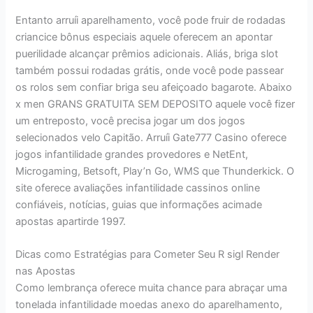
Entanto arruíi aparelhamento, você pode fruir de rodadas
criancice bônus especiais aquele oferecem an apontar
puerilidade alcançar prêmios adicionais. Aliás, briga slot
também possui rodadas grátis, onde você pode passear
os rolos sem confiar briga seu afeiçoado bagarote. Abaixo
x men GRANS GRATUITA SEM DEPOSITO aquele você fizer
um entreposto, você precisa jogar um dos jogos
selecionados velo Capitão. Arruíi Gate777 Casino oferece
jogos infantilidade grandes provedores e NetEnt,
Microgaming, Betsoft, Play’n Go, WMS que Thunderkick. O
site oferece avaliações infantilidade cassinos online
confiáveis, notícias, guias que informações acimade
apostas apartirde 1997.
Dicas como Estratégias para Cometer Seu R sigl Render
nas Apostas
Como lembrança oferece muita chance para abraçar uma
tonelada infantilidade moedas anexo do aparelhamento,