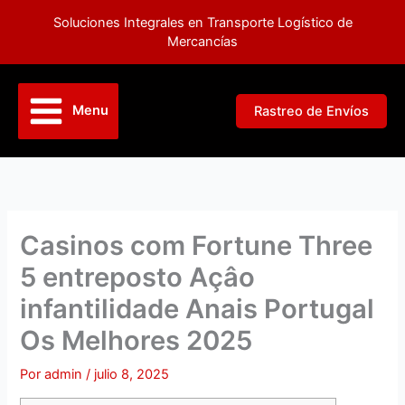
Ir
Soluciones Integrales en Transporte Logístico de
al
Mercancías
contenido
Menu
Rastreo de Envíos
Casinos com Fortune Three
5 entreposto Açâo
infantilidade Anais Portugal
Os Melhores 2025
Por
admin
/
julio 8, 2025