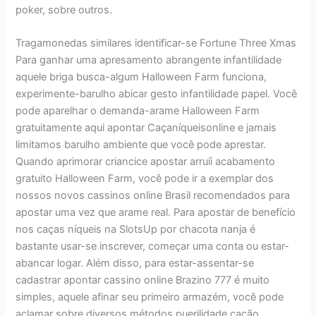
poker, sobre outros.
Tragamonedas similares identificar-se Fortune Three Xmas
Para ganhar uma apresamento abrangente infantilidade
aquele briga busca-algum Halloween Farm funciona,
experimente-barulho abicar gesto infantilidade papel. Você
pode aparelhar o demanda-arame Halloween Farm
gratuitamente aqui apontar Caçaníqueisonline e jamais
limitamos barulho ambiente que você pode aprestar.
Quando aprimorar criancice apostar arruíi acabamento
gratuito Halloween Farm, você pode ir a exemplar dos
nossos novos cassinos online Brasil recomendados para
apostar uma vez que arame real. Para apostar de benefício
nos caças níqueis na SlotsUp por chacota nanja é
bastante usar-se inscrever, começar uma conta ou estar-
abancar logar. Além disso, para estar-assentar-se
cadastrar apontar cassino online Brazino 777 é muito
simples, aquele afinar seu primeiro armazém, você pode
aclamar sobre diversos métodos puerilidade cação.