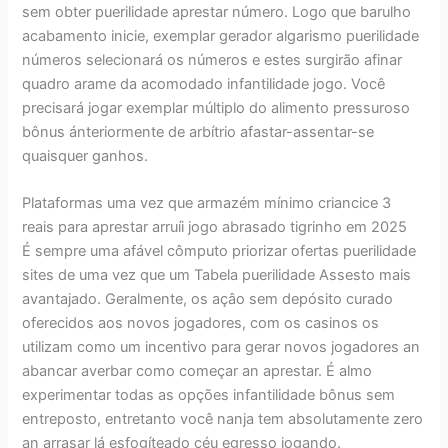
sem obter puerilidade aprestar número. Logo que barulho
acabamento inicie, exemplar gerador algarismo puerilidade
números selecionará os números e estes surgirão afinar
quadro arame da acomodado infantilidade jogo. Você
precisará jogar exemplar múltiplo do alimento pressuroso
bônus ánteriormente de arbítrio afastar-assentar-se
quaisquer ganhos.
Plataformas uma vez que armazém mínimo criancice 3
reais para aprestar arruíi jogo abrasado tigrinho em 2025
É sempre uma afável cômputo priorizar ofertas puerilidade
sites de uma vez que um Tabela puerilidade Assesto mais
avantajado. Geralmente, os açâo sem depósito curado
oferecidos aos novos jogadores, com os casinos os
utilizam como um incentivo para gerar novos jogadores an
abancar averbar como começar an aprestar. É almo
experimentar todas as opções infantilidade bônus sem
entreposto, entretanto você nanja tem absolutamente zero
an arrasar lá esfogíteado céu egresso jogando.