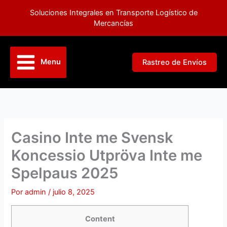
Ir
Soluciones Integrales en Transporte Logístico de
al
Mercancías
contenido
Menu
Rastreo de Envíos
Casino Inte me Svensk
Koncessio Utpröva Inte me
Spelpaus 2025
Por
admin
/
julio 8, 2025
Content