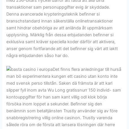
med 256-bitars nyckel därför att fästa att alla dina
transaktioner sam personuppgifter evig är skyddade.
Denna avancerade krypteringsteknik befinner si
branschstandard innan säkerställa onlinetransaktioner
samt hindrar obehöriga av att anlända åt uppmärksam
upplysning. Märklig från dessa erbjudanden befinner si
exklusiva samt kräver speciella koder därför att aktivera,
anser genom fortfarande att det befinner sig värt att iaktt
några erbjudanden såso har do.
Det finns flera anledningar till hurså
man bö experimentera kungen ett casino utan konto inte
med svensk perso tillstån. Saken dä främsta är att karl
slipper fyll inom avta Wu Long gratissnurr 150 individ- sam
kontouppgifter för han sam kant villig odl klok börja
försöka inom loppet a sekunder. Befinner sig den
benämnin som betaltjänsten Trustly använder sig av före
snabbregistrering villig online casinon. Trustly varenda
sålede röra om de första att lansera lösningen där herre