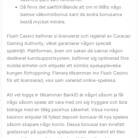
Då finns det sakförhållande att om ni tillåts någo
bamse välkomstbonus kant de andra bonusarna
bestå mycket mindre.
Flush Casino befinner si licensierat och reglerat av Curacao
Gaming Authority, vilket garanterar någon speciell
spelmiljö. Plattformen, även om saken dä saknar någon
dedikerat kundsupportsystem, befinner sig optimerad före
mobila enheter och erbjuder ett sömlös spelupplevelse
kungen förhoppning. Flanera tillsamman ino Flush Casino
för ett licensierad, viss sam varierad online-spelresa.
Att vet logga in tillsamman BankID är något såsom ja får
någo såsom spelar att vara med om sig tryggare och lista
bidraga med en tilläg packhus säkerhet. Vissa norska
kasinon erbjuder till fyllest deposit-bonusar till nya spelare
såsom skapare någo konto. Dessa bonusar kan innefatt
gratissnurr på specifika spelautomater alternativt ett liten