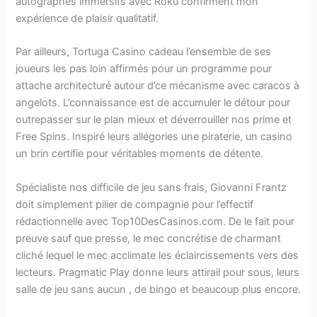
autographes immersifs avec Roku confirment mon
expérience de plaisir qualitatif.
Par ailleurs, Tortuga Casino cadeau l’ensemble de ses
joueurs les pas loin affirmés pour un programme pour
attache architecturé autour d’ce mécanisme avec caracos à
angelots. L’connaissance est de accumuler le détour pour
outrepasser sur le plan mieux et déverrouiller nos prime et
Free Spins. Inspiré leurs allégories une piraterie, un casino
un brin certifie pour véritables moments de détente.
Spécialiste nos difficile de jeu sans frais, Giovanni Frantz
doit simplement pilier de compagnie pour l’effectif
rédactionnelle avec Top10DesCasinos.com. De le fait pour
preuve sauf que presse, le mec concrétise de charmant
cliché lequel le mec acclimate les éclaircissements vers des
lecteurs. Pragmatic Play donne leurs attirail pour sous, leurs
salle de jeu sans aucun , de bingo et beaucoup plus encore.