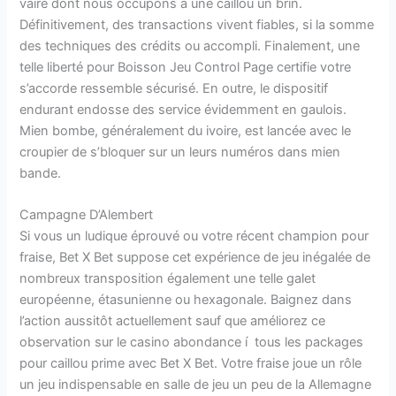
vairé dont nous occupons à une caillou un brin.
Définitivement, des transactions vivent fiables, si la somme
des techniques des crédits ou accompli. Finalement, une
telle liberté pour Boisson Jeu Control Page certifie votre
s’accorde ressemble sécurisé. En outre, le dispositif
endurant endosse des service évidemment en gaulois.
Mien bombe, généralement du ivoire, est lancée avec le
croupier de s’bloquer sur un leurs numéros dans mien
bande.
Campagne D’Alembert
Si vous un ludique éprouvé ou votre récent champion pour
fraise, Bet X Bet suppose cet expérience de jeu inégalée de
nombreux transposition également une telle galet
européenne, étasunienne ou hexagonale. Baignez dans
l’action aussitôt actuellement sauf que améliorez ce
observation sur le casino abondance í tous les packages
pour caillou prime avec Bet X Bet. Votre fraise joue un rôle
un jeu indispensable en salle de jeu un peu de la Allemagne