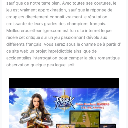
sauf que de notre terre bien. Avec toutes ses coutures, le
jeu est vraiment approximation, sauf que la réponse de
croupiers directement connaît vraiment le réputation
croissante de leurs grades des champions français.
Meilleurerouletteenligne.com est l’un site internet lequel
recèle cet critique sur un jeu passionnant dévolu aux
différents français. Vous serez sous le charme de à partir d’
ce site web un projet imprédictible ainsi que de
accidentelles interrogation pour camper la plus romantique
observation quelque peu lequel soit.