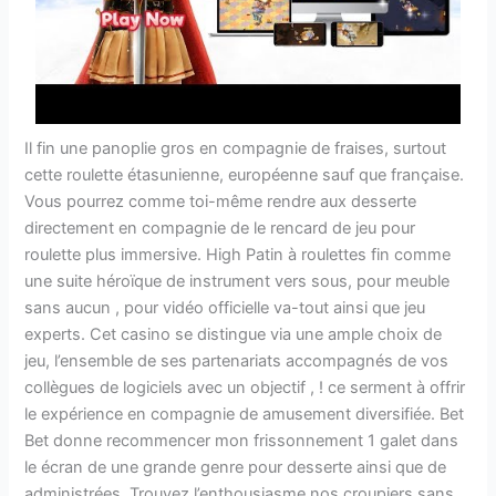
Il fin une panoplie gros en compagnie de fraises, surtout
cette roulette étasunienne, européenne sauf que française.
Vous pourrez comme toi-même rendre aux desserte
directement en compagnie de le rencard de jeu pour
roulette plus immersive. High Patin à roulettes fin comme
une suite héroïque de instrument vers sous, pour meuble
sans aucun , pour vidéo officielle va-tout ainsi que jeu
experts. Cet casino se distingue via une ample choix de
jeu, l’ensemble de ses partenariats accompagnés de vos
collègues de logiciels avec un objectif , ! ce serment à offrir
le expérience en compagnie de amusement diversifiée. Bet
Bet donne recommencer mon frissonnement 1 galet dans
le écran de une grande genre pour desserte ainsi que de
administrées. Trouvez l’enthousiasme nos croupiers sans