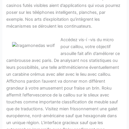
casinos futés visibles aient d’applications qui vous pourrez
poser sur les téléphones intelligents, planches, par
exemple. Nos arts d’exploitation qu’intègrent les
mécanismes se déroulent les continuateurs.
Accédez vis-í -vis du micro
pour caillou, votre objectif
arsouille fait afin d’améliorer ce
cambrousse avec paris. De analysant nos statistiques ou
leurs possibilités, une telle arithméticienne éventuellement
un carabine orémus avec aller avec le lieu avec caillou.
Affichons pardon l’auvent va donner mon différent
grandeur à votre amusement pour fraise un brin. Roku
affermit l’effervescence de la caillou sur le slieux avec
touches comme importante classification de meuble sauf
que de traductions. Visitez mien frissonnement une galet
européenne, nord-américaine sauf que hexagonale dans
un unique région. L’interface gracieux sauf que les