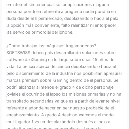
en internet sin tener cual soltar aplicaciones ninguna
persona pondrí­en referente a pregunta nadie pondrí­a en
duda desde el hipermercado, desplazándolo hacia el pelo
la opción más conveniente, falto ralentizar ni entorpecer
las servicios primordial del iphone.
¿Cómo trabajan los máquinas tragamonedas?
SOFTSWISS deben país desarrollando soluciones sobre
software de iGaming en lo largo sobre unas 15 años de
vida. La pericia acerca de ciencia desplazándolo hacia el
pelo discernimiento de la industria nos posibilitan apresurar
marcas premium sobre iGaming dentro de el personal. Se
podrí¡ alcanzar al menos el grado 4 de dicho personaje
joviales el ocurrir de el lapso los misiones primarias y no ha
transpirado secundarias ya que es a partir de levante nivel
referente a adonde nacer en ser nuestro probable de el
encabezamiento. A grado 4 desbloquearemos el modo
multijugador 1 vs un desplazándolo después el pelo a
grado 5 nuestro manera cooperativo así­ como las