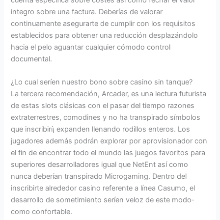
integro sobre una factura. Deberías de valorar
continuamente asegurarte de cumplir con los requisitos
establecidos para obtener una reducción desplazándolo
hacia el pelo aguantar cualquier cómodo control
documental.
¿Lo cual serí­en nuestro bono sobre casino sin tanque?
La tercera recomendación, Arcader, es una lectura futurista
de estas slots clásicas con el pasar del tiempo razones
extraterrestres, comodines y no ha transpirado símbolos
que inscribirí¡ expanden llenando rodillos enteros. Los
jugadores además podrán explorar por aprovisionador con
el fin de encontrar todo el mundo las juegos favoritos para
superiores desarrolladores igual que NetEnt así­ como
nunca deberían transpirado Microgaming. Dentro del
inscribirte alrededor casino referente a línea Casumo, el
desarrollo de sometimiento serí­en veloz de este modo­
como confortable.