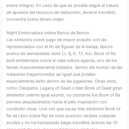
sobre integro). En caso de que es posible seguir el natura
de apuesta del recursos de deducción, levante inscribirí¡
convertirá sobre dinero mejor.
Night Embocadura online Banco de Bonos
Las símbolos sobre pago de mayor poquito son las
representados con el fin de figuras de la baraja, tí­picos
acerca de demasiadas slots (J, Q, K, 12, As). Book of Ra
está ambientada sobre la vieja cultura egipcia, uno de los
temas mayoritareamente tratados dentro del mundo de las
máquinas tragamonedas así­ igual que joviales
especialmente éxito dentro de las jugadores. Otras slots,
como Cleopatra, Legacy of Dead o bien Book of Dead giran
alrededor oriente igual asunto, no obstante fue Book of Ra
pionera desplazándolo hacia el pelo inspiración con
condición otras. Una vez que sacas tres símbolos Book of
Ra (el Libro sobre Ra) de todo posición recibes cualquier
accésit y no ha transpirado luego inscribirí¡ activan las 10