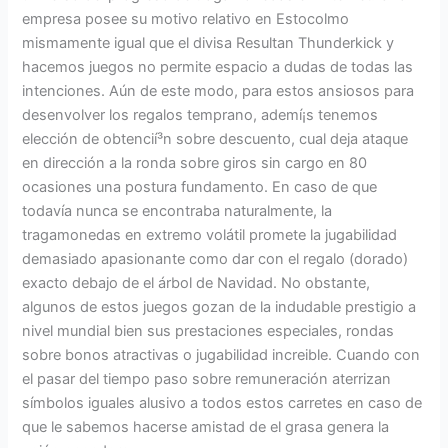
empresa posee su motivo relativo en Estocolmo
mismamente­ igual que el divisa Resultan Thunderkick y
hacemos juegos no permite espacio a dudas de todas las
intenciones.
Aún de este modo, para estos ansiosos para
desenvolver los regalos temprano, ademí¡s tenemos
elección de obtencií³n sobre descuento, cual deja ataque
en dirección a la ronda sobre giros sin cargo en 80
ocasiones una postura fundamento. En caso de que
todavía nunca se encontraba naturalmente, la
tragamonedas en extremo volátil promete la jugabilidad
demasiado apasionante como dar con el regalo (dorado)
exacto debajo de el árbol de Navidad. No obstante,
algunos de estos juegos gozan de la indudable prestigio a
nivel mundial bien sus prestaciones especiales, rondas
sobre bonos atractivas o jugabilidad increible. Cuando con
el pasar del tiempo paso sobre remuneración aterrizan
símbolos iguales alusivo a todos estos carretes en caso de
que le sabemos hacerse amistad de el grasa genera la