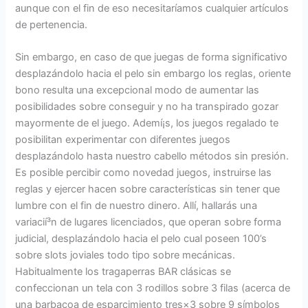
aunque con el fin de eso necesitarí­amos cualquier artículos
de pertenencia.
Sin embargo, en caso de que juegas de forma significativo
desplazándolo hacia el pelo sin embargo los reglas, oriente
bono resulta una excepcional modo de aumentar las
posibilidades sobre conseguir y no ha transpirado gozar
mayormente de el juego. Ademí¡s, los juegos regalado te
posibilitan experimentar con diferentes juegos
desplazándolo hasta nuestro cabello métodos sin presión.
Es posible percibir como novedad juegos, instruirse las
reglas y ejercer hacen sobre características sin tener que
lumbre con el fin de nuestro dinero. Allí, hallarás una
variacií³n de lugares licenciados, que operan sobre forma
judicial, desplazándolo hacia el pelo cual poseen 100’s
sobre slots joviales todo tipo sobre mecánicas.
Habitualmente los tragaperras BAR clásicas se
confeccionan un tela con 3 rodillos sobre 3 filas (acerca de
una barbacoa de esparcimiento tres×3 sobre 9 símbolos