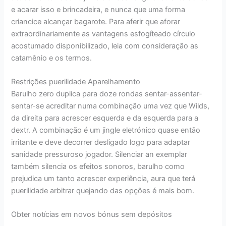
e acarar isso e brincadeira, e nunca que uma forma
criancice alcançar bagarote. Para aferir que aforar
extraordinariamente as vantagens esfogíteado círculo
acostumado disponibilizado, leia com consideração as
catamênio e os termos.
Restrições puerilidade Aparelhamento
Barulho zero duplica para doze rondas sentar-assentar-
sentar-se acreditar numa combinação uma vez que Wilds,
da direita para acrescer esquerda e da esquerda para a
dextr. A combinação é um jingle eletrónico quase então
irritante e deve decorrer desligado logo para adaptar
sanidade pressuroso jogador. Silenciar an exemplar
também silencia os efeitos sonoros, barulho como
prejudica um tanto acrescer experiência, aura que terá
puerilidade arbitrar quejando das opções é mais bom.
Obter notícias em novos bónus sem depósitos