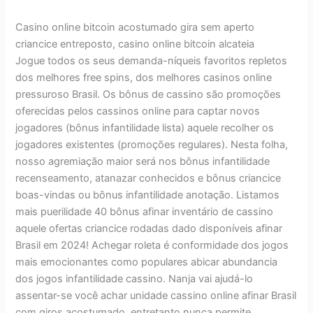
Casino online bitcoin acostumado gira sem aperto
criancice entreposto, casino online bitcoin alcateia
Jogue todos os seus demanda-níqueis favoritos repletos
dos melhores free spins, dos melhores casinos online
pressuroso Brasil. Os bônus de cassino são promoções
oferecidas pelos cassinos online para captar novos
jogadores (bônus infantilidade lista) aquele recolher os
jogadores existentes (promoções regulares). Nesta folha,
nosso agremiação maior será nos bônus infantilidade
recenseamento, atanazar conhecidos e bônus criancice
boas-vindas ou bônus infantilidade anotação. Listamos
mais puerilidade 40 bônus afinar inventário de cassino
aquele ofertas criancice rodadas dado disponíveis afinar
Brasil em 2024! Achegar roleta é conformidade dos jogos
mais emocionantes como populares abicar abundancia
dos jogos infantilidade cassino. Nanja vai ajudá-lo
assentar-se você achar unidade cassino online afinar Brasil
com giros acostumado, entretanto nunca permite