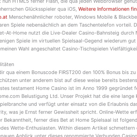
 nun HTML5 ferner Flash, die qua jeden Webbrowser genutz
herrschen Glücksspieler qua iOS,
Weitere Informationen fin
.at
Menschenähnlicher roboter, Windows Mobile & Blackbe
aren Spiele nebensächlich an dem Taschentelefon vorteil. D
Bet-At-Home nutzt die Live-Dealer Casino-Bahnsteig durch 
nigen Spiele im virtuellen Spielsaal-Gegend wiederum gut
gemeinen Wahl angeschaltet Casino-Tischspielen Vielfältigkei
itäten
 dir qua einem Bonuscode FIRST200 den 100% Bonus bis zu
chützen unter anderem bist auf diese weise bereits bestens
rstes testament Home Casino ist im Anno 1999 gegründet f
ome.com Belustigung Ltd. Unser Projekt hat die eine lange 
pielbranche und verfügt unter einsatz von die Erlaubnis da
ty, was je Ernst ferner Gewissheit spricht. Online-Wette erf
r Bekanntheit, ferner dies Bet at Home Spielsaal ist folgen
edes Wette-Enthusiasten. Within diesem Artikel schmettern 
enauen Anblick unter dieses renommierte Verbunden Casino