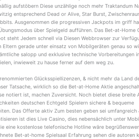
mäßig aufstöbern Diese unzählige noch mehr Traktandum N
itzig entsprechend Dead or Alive, Star Burst, Zwischenra
bits. Ausgenommen die progressiven Jackpots im griff ha
 Übungsmodus über Spielgeld aufführen. Das Bet-at-Home 
ot steht Jedem schnell via Diesen Webbrowser zur Verfügu
n Eltern gerade unter einsatz von Mobilgeräten genau so 
sämtliche salopp und exklusive technische Vorbereitungen 
pielen, inwieweit zu hause ferner auf dem weg zu.
enommierten Glücksspiellizenzen, & nicht mehr da Land de
unser Tatsache, wirklich so die Bet-at-Home Aktie angeschal
e notiert ist, machen Zuversicht. Noch bietet diese breite
chkeiten deutschen Echtgeld Spielern sichere & bequeme
ten. Das Offerte aktiv Zum besten geben sei umfangreich 
tisieren ist dies Live Casino, dies nebensächlich unter Mob
. Die eine kostenlose telefonische Hotline wäre begrüßenswer
hnete Bet-at-home Spielsaal Erfahrung sehen die autoren 