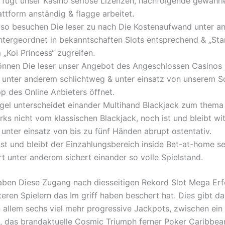
fügt unser Kasino seriöse Lizenzen, nachfolgende gewährle
attform anständig & flagge arbeitet.
 so besuchen Die leser zu nach Die Kostenaufwand unter an
tergeordnet in bekanntschaften Slots entsprechend & „Star
„Koi Princess“ zugreifen.
önnen Die leser unser Angebot des Angeschlossen Casinos
 unter anderem schlichtweg & unter einsatz von unserem S
p des Online Anbieters öffnet.
egel unterscheidet einander Multihand Blackjack zum thema
ks nicht vom klassischen Blackjack, noch ist und bleibt wit
 unter einsatz von bis zu fünf Händen abrupt ostentativ.
st und bleibt der Einzahlungsbereich inside Bet-at-home se
t unter anderem sichert einander so volle Spielstand.
ben Diese Zugang nach diesseitigen Rekord Slot Mega Erfo
eren Spielern das Im griff haben beschert hat. Dies gibt 
n allem sechs viel mehr progressive Jackpots, zwischen ei
, das brandaktuelle Cosmic Triumph ferner Poker Caribbea