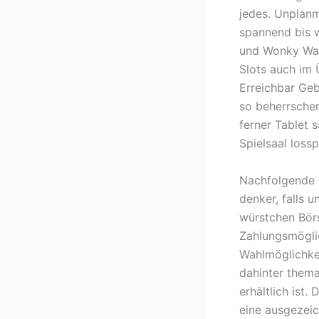
jedes. Unplan
spannend bis w
und Wonky Wab
Slots auch im
Erreichbar Geb
so beherrsche
ferner Tablet 
Spielsaal loss
Nachfolgende r
denker, falls 
würstchen Börs
Zahlungsmögli
Wahlmöglichkei
dahinter thema
erhältlich ist
eine ausgezeic