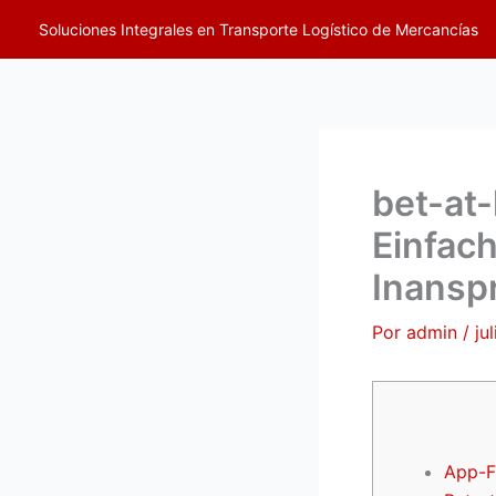
Ir
Soluciones Integrales en Transporte Logístico de Mercancías
al
contenido
bet-at
Einfac
Inans
Por
admin
/
ju
App-F