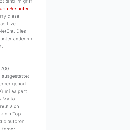
t sind im griff
den Sie unter
rry diese
as Live-
NetEnt. Dies
 unter anderem
t.
 200
 ausgestattet.
erner gehört
Krimi as part
s Malta
reut sich
de ein Top-
die autoren
 ferner