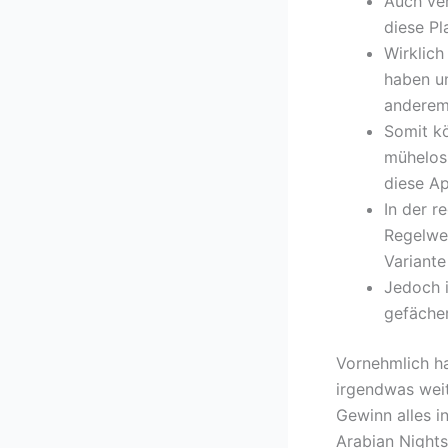
Auch ver
diese Pl
Wirklich
haben un
anderem 
Somit k
mühelos
diese Ap
In der r
Regelwer
Variante
Jedoch i
gefächer
Vornehmlich ha
irgendwas weit
Gewinn alles i
Arabian Nights