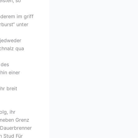
isten, so
derem im griff
burst“ unter
 jedweder
chnalz qua
 des
hin einer
hr breit
lg, ihr
daneben Grenz
n Dauerbrenner
n Stud Für