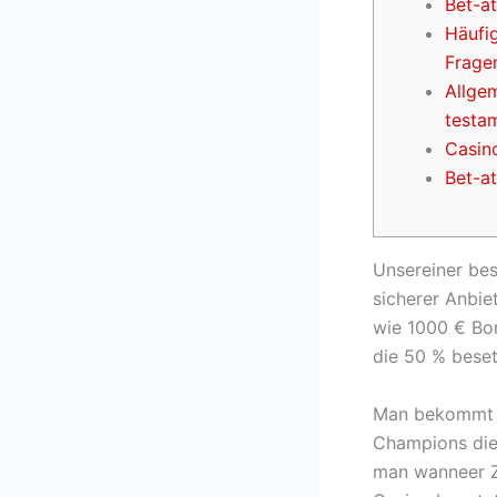
Bet-a
Häufig
Fragen
Allge
testa
Casin
Bet-a
Unsereiner bes
sicherer Anbie
wie 1000 € Bo
die 50 % beset
Man bekommt m
Champions die
man wanneer Zo