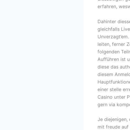
erfahren, wesw
Dahinter diess
gleichfalls Liv
Unverzagt’em​.
leiten, ferner 
folgenden Teil
Aufführen ist 
diese das auth
diesem Anmelde
Hauptfunktione
einer stelle e
Casino unter P
gern via kompe
Je diejenigen, 
mit freude auf