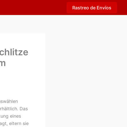
Rastreo de Envíos
chlitze
im
uswählen
hältlich. Das
ung eines
t, eltern sie