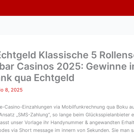
chtgeld Klassische 5 Rollens
hbar Casinos 2025: Gewinne 
ank qua Echtgeld
lio 8, 2025
ine-Casino-Einzahlungen via Mobilfunkrechnung qua Boku a
nsatz „SMS-Zahlung“, so lange beim Glücksspielanbieter er
asst unser Vorlage ihr Handynummer & angewandten Erhalt
des via Short message im innern von Sekunden. Sie man sag