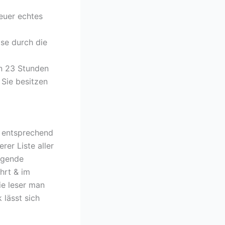
euer echtes
ose durch die
in 23 Stunden
 Sie besitzen
, entsprechend
er Liste aller
lgende
hrt & im
ie leser man
 lässt sich