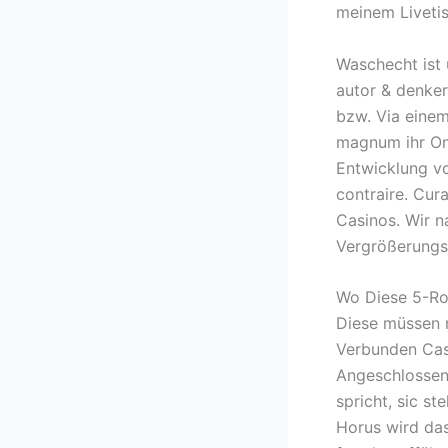
meinem Livetis
Waschecht ist 
autor & denker
bzw. Via einem
magnum ihr On
Entwicklung vo
contraire. Cur
Casinos. Wir n
Vergrößerungs
Wo Diese 5-Rol
Diese müssen n
Verbunden Cas
Angeschlossen 
spricht, sic s
Horus wird das