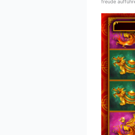
freude aufführ