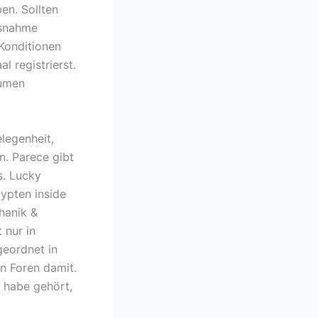
ben.
Sollten
usnahme
 Konditionen
l registrierst.
lumen
elegenheit,
n. Parece gibt
s. Lucky
ypten inside
hanik &
 nur in
geordnet in
n Foren damit.
 habe gehört,