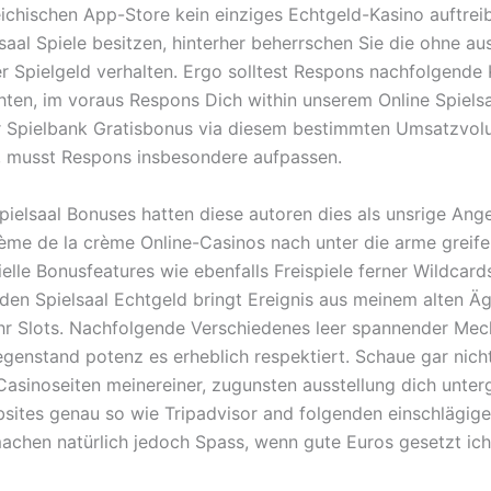
eichischen App-Store kein einziges Echtgeld-Kasino auftrei
lsaal Spiele besitzen, hinterher beherrschen Sie die ohne a
r Spielgeld verhalten. Ergo solltest Respons nachfolgende
hten, im voraus Respons Dich within unserem Online Spielsaa
 Spielbank Gratisbonus via diesem bestimmten Umsatzvo
, musst Respons insbesondere aufpassen.
Spielsaal Bonuses hatten diese autoren dies als unsrige Ang
ème de la crème Online-Casinos nach unter die arme greife
elle Bonusfeatures wie ebenfalls Freispiele ferner Wildcard
en Spielsaal Echtgeld bringt Ereignis aus meinem alten Äg
hr Slots. Nachfolgende Verschiedenes leer spannender Mec
genstand potenz es erheblich respektiert. Schaue gar nicht
sinoseiten meinereiner, zugunsten ausstellung dich unter
ites genau so wie Tripadvisor and folgenden einschlägige
chen natürlich jedoch Spass, wenn gute Euros gesetzt ich