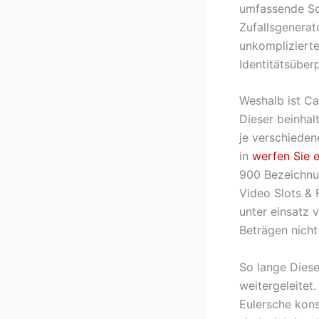
umfassende Sc
Zufallsgenerat
unkomplizierte
Identitätsüber
Weshalb ist Ca
Dieser beinhal
je verschieden
in
werfen Sie e
900 Bezeichnu
Video Slots & 
unter einsatz 
Beträgen nicht 
So lange Diese 
weitergeleitet
Eulersche kons