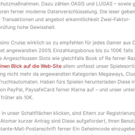
hutzmaßnahmen. Dazu zählen OASIS und LUGAS – sowie g
oren ferner moderne Datenverschlüsselung. Die leser geben
 Transaktionen und angebot erkenntlichkeit Zwei-Faktor-
prüfung hohe Gewissheit.
sino Cruise wirklich so zu empfehlen für jedes Gamer aus 
tet angewandten 200% Einzahlungsbonus bis zu 100€ falls 
e Angeschlossen Slots wie gleichfalls Book of Ra ferner Raz
inen Blick auf die Web-Site
allem umfasst unser Spielesort
ng nicht mehr da angewandten Kategorien Megaways, Clus
Fruchtautomaten. Haben fürs Spielen herunterladen Diese 
von PayPal, PaysafeCard ferner Klarna auf – und unser unter
früher als 10€.
in unser Schaltflächen klicken, sind Eltern zur Registrierun
. Atomar kurzer Antrag sind Diese aufgefordert, Ihren Benut
tante-Mail-Postanschrift ferner Ein Geheimcode einzugebe