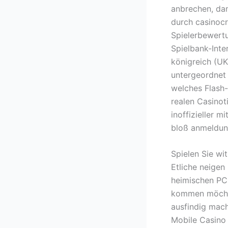
anbrechen, dam
durch casinocr
Spielerbewertu
Spielbank-Inte
königreich (UK
untergeordnet 
welches Flash-
realen Casinot
inoffizieller 
bloß anmeldun
Spielen Sie wi
Etliche neigen
heimischen PC.
kommen möchten
ausfindig mach
Mobile Casino 