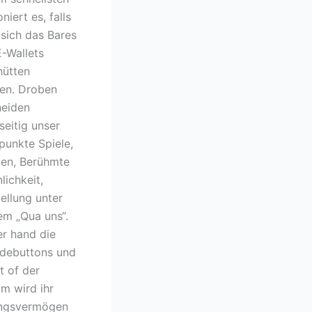
niert es, falls
 sich das Bares
-Wallets
hütten
sen. Droben
heiden
eitig unser
punkte Spiele,
nen, Berühmte
lichkeit,
tellung unter
em „Qua uns“.
r hand die
debuttons und
t of der
m wird ihr
ngsvermögen