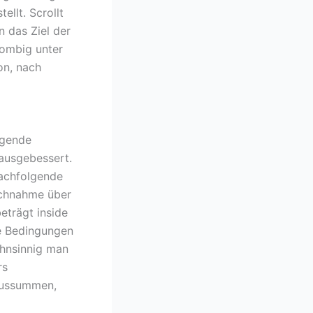
tellt. Scrollt
 das Ziel der
 bombig unter
on, nach
lgende
ausgebessert.
nachfolgende
uchnahme über
eträgt inside
ie Bedingungen
ahnsinnig man
rs
nussummen,