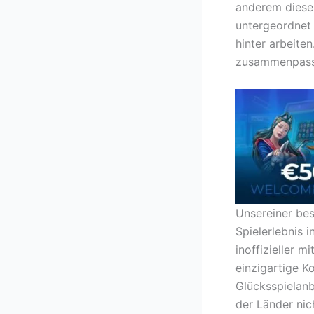
anderem diesem
untergeordnet
hinter arbeite
zusammenpass
Unsereiner bes
Spielerlebnis 
inoffizieller m
einzigartige K
Glücksspielanb
der Länder ni