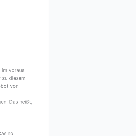
o im voraus
r zu diesem
ebot von
gen.
Das heißt,
Casino