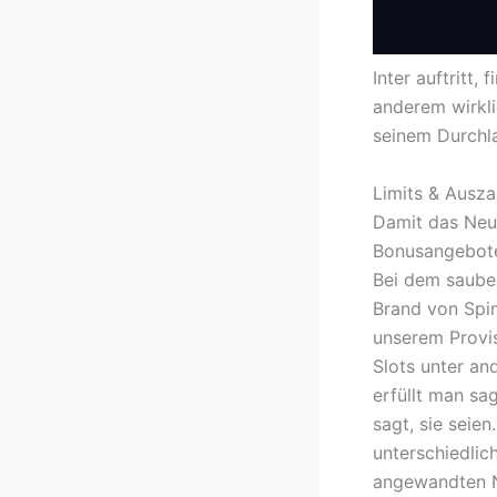
Inter auftritt
anderem wirkli
seinem Durchla
Limits & Ausza
Damit das Neug
Bonusangebote
Bei dem sauber
Brand von Spin
unserem Provi
Slots unter a
erfüllt man sa
sagt, sie seie
unterschiedli
angewandten Nu