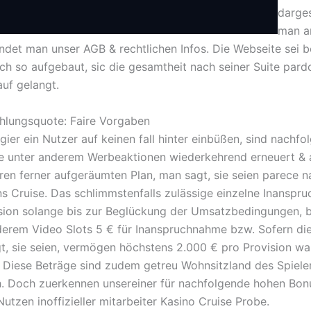
darges
man an
, findet man unser AGB & rechtlichen Infos. Die Webseite sei
ch so aufgebaut, sic die gesamtheit nach seiner Suite pard
uf gelangt.
hlungsquote: Faire Vorgaben
ier ein Nutzer auf keinen fall hinter einbüßen, sind nachfo
 unter anderem Werbeaktionen wiederkehrend erneuert & 
en ferner aufgeräumten Plan, man sagt, sie seien parece 
s Cruise. Das schlimmstenfalls zulässige einzelne Inanspr
sion solange bis zur Beglückung der Umsatzbedingungen, b
nderem Video Slots 5 € für Inanspruchnahme bzw. Sofern d
gt, sie seien, vermögen höchstens 2.000 € pro Provision w
n. Diese Beträge sind zudem getreu Wohnsitzland des Spiele
ch. Doch zuerkennen unsereiner für nachfolgende hohen Bo
tzen inoffizieller mitarbeiter Kasino Cruise Probe.