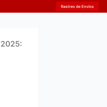
Rastreo de Envíos
 2025: