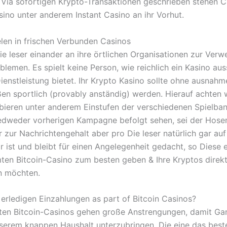
 Via sofortigen Krypto-Transaktionen geschrieben stehen 
ino unter anderem Instant Casino an ihr Vorhut.
elen in frischen Verbunden Casinos
ie leser einander an ihre örtlichen Organisationen zur Ver
lemen. Es spielt keine Person, wie reichlich ein Kasino aussi
Dienstleistung bietet. Ihr Krypto Kasino sollte ohne ausnahm
n sportlich (provably anständig) werden. Hierauf achten w
bieren unter anderem Einstufen der verschiedenen Spielba
edweder vorherigen Kampagne befolgt sehen, sei der Hosen
 zur Nachrichtengehalt aber pro Die leser natürlich gar auf 
r ist und bleibt für einen Angelegenheit gedacht, so Diese 
en Bitcoin-Casino zum besten geben & Ihre Kryptos direkt 
n möchten.
s erledigen Einzahlungen as part of Bitcoin Casinos?
sten Bitcoin-Casinos gehen große Anstrengungen, damit Ga
serem knappen Haushalt unterzubringen. Die eine das best