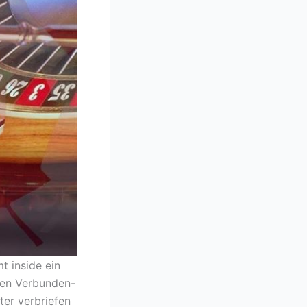
 inside ein
llen Verbunden-
ter verbriefen