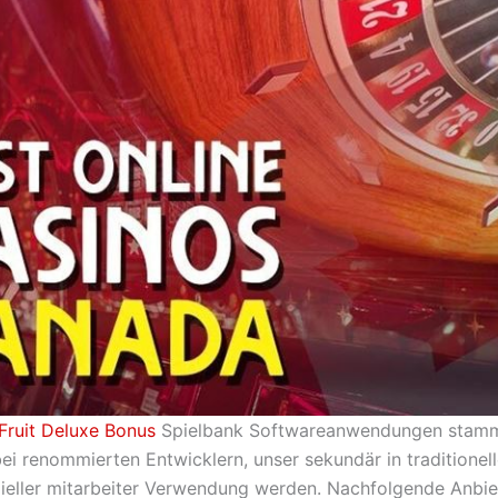
Fruit Deluxe Bonus
Spielbank Softwareanwendungen stammt
ei renommierten Entwicklern, unser sekundär in traditione
zieller mitarbeiter Verwendung werden. Nachfolgende Anbie