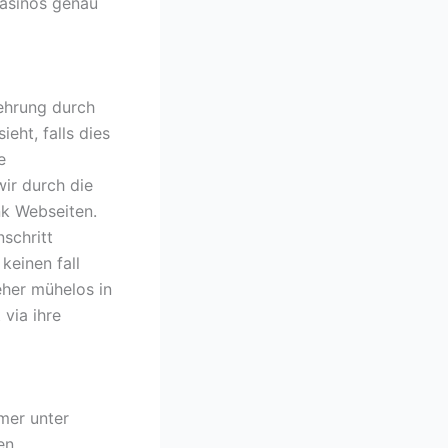
Casinos genau
wehrung durch
eht, falls dies
e
ir durch die
nk Webseiten.
schritt
keinen fall
eher mühelos in
via ihre
mer unter
en