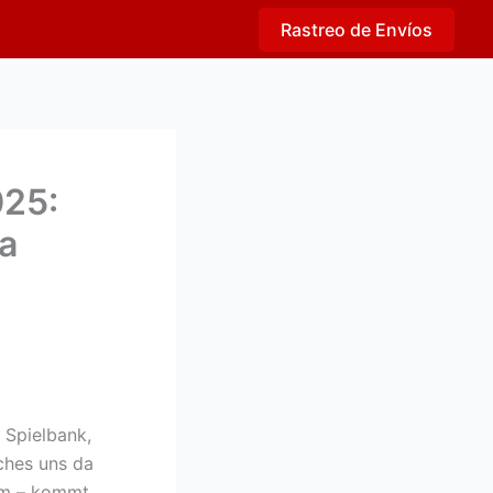
Rastreo de Envíos
025:
ua
 Spielbank,
ches uns da
tem – kommt