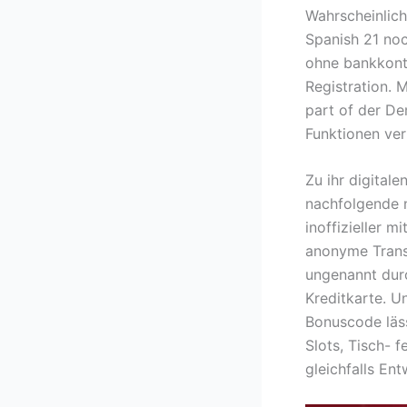
Wahrscheinlich
Spanish 21 noc
ohne bankkonto
Registration.
part of der De
Funktionen ver
Zu ihr digital
nachfolgende n
inoffizieller 
anonyme Trans
ungenannt dur
Kreditkarte. U
Bonuscode läss
Slots, Tisch- 
gleichfalls En