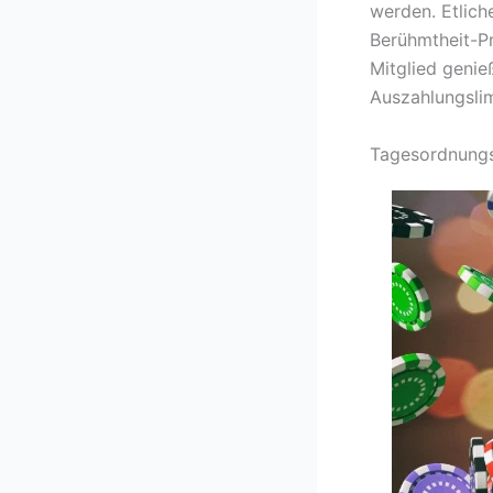
werden. Etlich
Berühmtheit-Pr
Mitglied genie
Auszahlungslim
Tagesordnungs