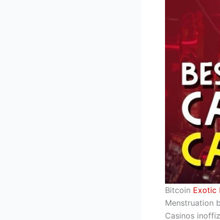
Bitcoin
Exotic 
Menstruation b
Casinos inoffi