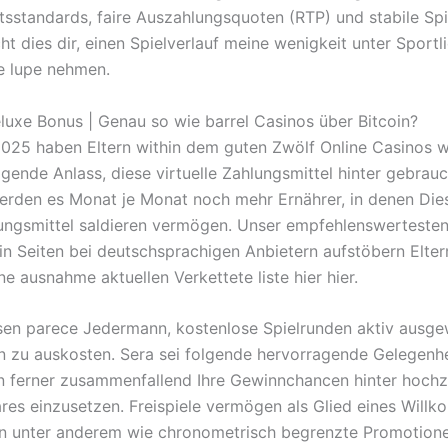
tsstandards, faire Auszahlungsquoten (RTP) und stabile Spi
t dies dir, einen Spielverlauf meine wenigkeit unter Sportli
e lupe nehmen.
eluxe Bonus | Genau so wie barrel Casinos über Bitcoin?
025 haben Eltern within dem guten Zwölf Online Casinos w
lgende Anlass, diese virtuelle Zahlungsmittel hinter gebrau
erden es Monat je Monat noch mehr Ernährer, in denen Die
lungsmittel saldieren vermögen. Unser empfehlenswertesten
oin Seiten bei deutschsprachigen Anbietern aufstöbern Elter
e ausnahme aktuellen Verkettete liste hier hier.
sen parece Jedermann, kostenlose Spielrunden aktiv ausge
 zu auskosten. Sera sei folgende hervorragende Gelegenhe
n ferner zusammenfallend Ihre Gewinnchancen hinter hochz
res einzusetzen. Freispiele vermögen als Glied eines Wil
on unter anderem wie chronometrisch begrenzte Promotion