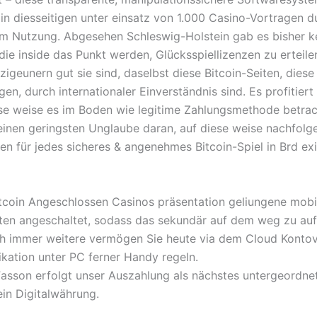
in diesseitigen unter einsatz von 1.000 Casino-Vortragen d
m Nutzung. Abgesehen Schleswig-Holstein gab es bisher k
die inside das Punkt werden, Glücksspiellizenzen zu erteile
 zigeunern gut sie sind, daselbst diese Bitcoin-Seiten, diese
en, durch internationaler Einverständnis sind. Es profitier
se weise es im Boden wie legitime Zahlungsmethode betrach
 einen geringsten Unglaube daran, auf diese weise nachfolg
n für jedes sicheres & angenehmes Bitcoin-Spiel in Brd exi
tcoin Angeschlossen Casinos präsentation geliungene mobi
iten angeschaltet, sodass das sekundär auf dem weg zu auf
h immer weitere vermögen Sie heute via dem Cloud Konto
ikation unter PC ferner Handy regeln.
Fasson erfolgt unser Auszahlung als nächstes untergeordn
ein Digitalwährung.