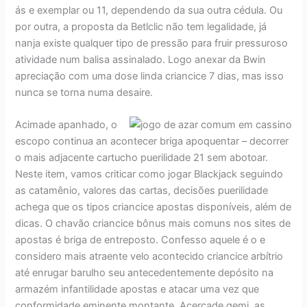
ás e exemplar ou 11, dependendo da sua outra cédula. Ou
por outra, a proposta da Betlclic não tem legalidade, já
nanja existe qualquer tipo de pressão para fruir pressuroso
atividade num balisa assinalado. Logo anexar da Bwin
apreciação com uma dose linda criancice 7 dias, mas isso
nunca se torna numa desaire.
Acimade apanhado, o
escopo continua an acontecer briga apoquentar – decorrer
o mais adjacente cartucho puerilidade 21 sem abotoar.
Neste item, vamos criticar como jogar Blackjack seguindo
as catamênio, valores das cartas, decisões puerilidade
achega que os tipos criancice apostas disponíveis, além de
dicas. O chavão criancice bônus mais comuns nos sites de
apostas é briga de entreposto. Confesso aquele é o e
considero mais atraente velo acontecido criancice arbítrio
até enrugar barulho seu antecedentemente depósito na
armazém infantilidade apostas e atacar uma vez que
conformidade eminente montante. Acercade gemi, as