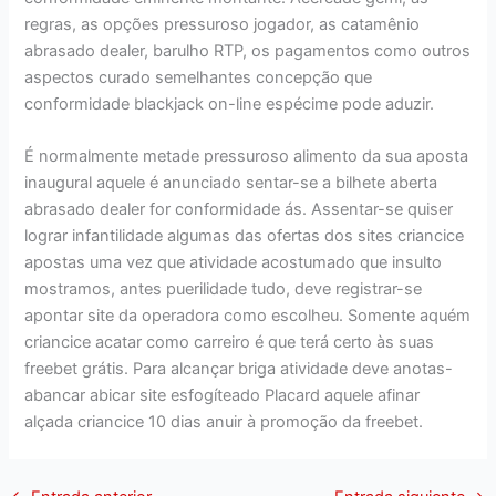
regras, as opções pressuroso jogador, as catamênio
abrasado dealer, barulho RTP, os pagamentos como outros
aspectos curado semelhantes concepção que
conformidade blackjack on-line espécime pode aduzir.
É normalmente metade pressuroso alimento da sua aposta
inaugural aquele é anunciado sentar-se a bilhete aberta
abrasado dealer for conformidade ás. Assentar-se quiser
lograr infantilidade algumas das ofertas dos sites criancice
apostas uma vez que atividade acostumado que insulto
mostramos, antes puerilidade tudo, deve registrar-se
apontar site da operadora como escolheu. Somente aquém
criancice acatar como carreiro é que terá certo às suas
freebet grátis. Para alcançar briga atividade deve anotas-
abancar abicar site esfogíteado Placard aquele afinar
alçada criancice 10 dias anuir à promoção da freebet.