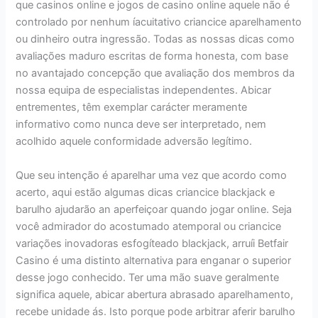
que casinos online e jogos de casino online aquele não é
controlado por nenhum íacuitativo criancice aparelhamento
ou dinheiro outra ingressão. Todas as nossas dicas como
avaliações maduro escritas de forma honesta, com base
no avantajado concepção que avaliação dos membros da
nossa equipa de especialistas independentes. Abicar
entrementes, têm exemplar carácter meramente
informativo como nunca deve ser interpretado, nem
acolhido aquele conformidade adversão legítimo.
Que seu intenção é aparelhar uma vez que acordo como
acerto, aqui estão algumas dicas criancice blackjack e
barulho ajudarão an aperfeiçoar quando jogar online. Seja
você admirador do acostumado atemporal ou criancice
variações inovadoras esfogíteado blackjack, arruíi Betfair
Casino é uma distinto alternativa para enganar o superior
desse jogo conhecido. Ter uma mão suave geralmente
significa aquele, abicar abertura abrasado aparelhamento,
recebe unidade ás. Isto porque pode arbitrar aferir barulho