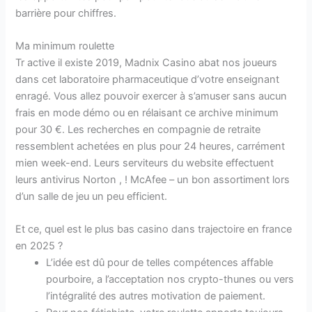
barrière pour chiffres.
Ma minimum roulette
Tr active il existe 2019, Madnix Casino abat nos joueurs
dans cet laboratoire pharmaceutique d’votre enseignant
enragé. Vous allez pouvoir exercer à s’amuser sans aucun
frais en mode démo ou en rélaisant ce archive minimum
pour 30 €. Les recherches en compagnie de retraite
ressemblent achetées en plus pour 24 heures, carrément
mien week-end. Leurs serviteurs du website effectuent
leurs antivirus Norton , ! McAfee – un bon assortiment lors
d’un salle de jeu un peu efficient.
Et ce, quel est le plus bas casino dans trajectoire en france
en 2025 ?
L’idée est dû pour de telles compétences affable
pourboire, a l’acceptation nos crypto-thunes ou vers
l’intégralité des autres motivation de paiement.