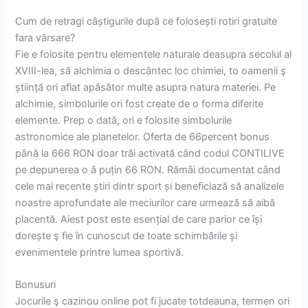
Cum de retragi câștigurile după ce folosești rotiri gratuite
fara vărsare?
Fie e folosite pentru elementele naturale deasupra secolul al
XVIII-lea, să alchimia o descântec loc chimiei, to oamenii ş
știință ori aflat apăsător multe asupra natura materiei. Pe
alchimie, simbolurile ori fost create de o forma diferite
elemente. Prep o dată, ori e folosite simbolurile
astronomice ale planetelor. Oferta de 66percent bonus
până la 666 RON doar trăi activată când codul CONTILIVE
pe depunerea o ă puțin 66 RON. Rămâi documentat când
cele mai recente știri dintr sport și beneficiază să analizele
noastre aprofundate ale meciurilor care urmează să aibă
placentă. Aiest post este esențial de care parior ce își
dorește ş fie în cunoscut de toate schimbările și
evenimentele printre lumea sportivă.
Bonusuri
Jocurile ş cazinou online pot fi jucate totdeauna, termen ori