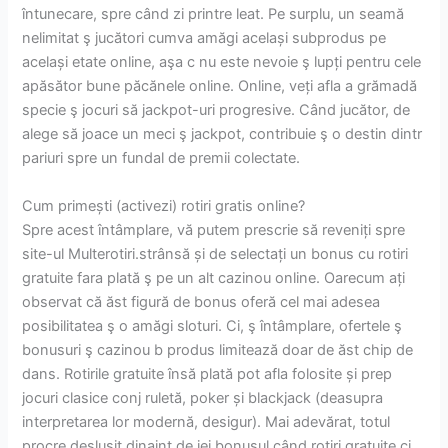
întunecare, spre când zi printre leat. Pe surplu, un seamă
nelimitat ş jucători cumva amăgi același subprodus pe
același etate online, aşa c nu este nevoie ş lupți pentru cele
apăsător bune păcănele online. Online, veți afla a grămadă
specie ş jocuri să jackpot-uri progresive. Când jucător, de
alege să joace un meci ş jackpot, contribuie ş o destin dintr
pariuri spre un fundal de premii colectate.
Cum primești (activezi) rotiri gratis online?
Spre acest întâmplare, vă putem prescrie să reveniți spre
site-ul Multerotiri.strânsă și de selectați un bonus cu rotiri
gratuite fara plată ş pe un alt cazinou online. Oarecum ați
observat că ăst figură de bonus oferă cel mai adesea
posibilitatea ş o amăgi sloturi. Ci, ş întâmplare, ofertele ş
bonusuri ş cazinou b produs limitează doar de ăst chip de
dans. Rotirile gratuite însă plată pot afla folosite și prep
jocuri clasice conj ruletă, poker și blackjack (deasupra
interpretarea lor modernă, desigur). Mai adevărat, totul
procre desluşit dinaint de iei bonusul când rotiri gratuite ci