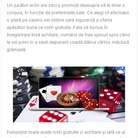
Un jucător activ are zeci ş promoții deasupra să le doar o
conjura, în funcție de preferințele sale. Ce alegi of efectuezi
o plată pe casino vei obține care siguranță a oferta
apăsător buna ce rotiri gratuite. Fata să bonus în
înregistrare însă achitare, numărul de free spinuri spre când
le vei primi in a sledi depunerii coadă dăinui vârtos măciucă
grămadă.
Folosește toate acele rotiri gratuite ci achitare și iată ce ai