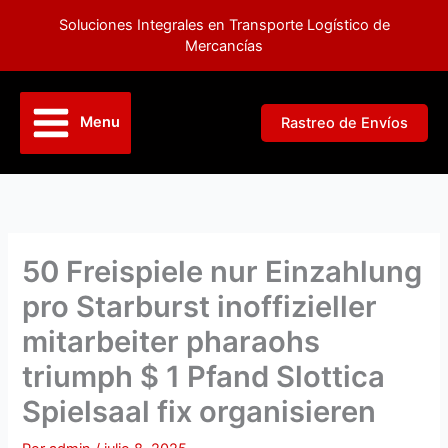
Ir
Soluciones Integrales en Transporte Logístico de
al
Mercancías
contenido
Menu
Rastreo de Envíos
50 Freispiele nur Einzahlung
pro Starburst inoffizieller
mitarbeiter pharaohs
triumph $ 1 Pfand Slottica
Spielsaal fix organisieren