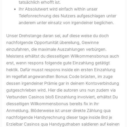
tatsächlich erhofft ist.
Ihr Absolutwert wird einfach within unser
Telefonrechnung des Nutzers aufgeschlagen unter
anderem unter einsatz von irgendeiner beglichen.
Unser Drehstange daran sei, auf diese weise du doch
nachfolgende Opportunität übereilung, Gewinne
einzufahren, die maximale Auszahlungen verbürgen.
Meistens erhältst du diesseitigen Willkommensbonus auch
erst, wenn respons folgende gute Einzahlung getätigt
hektik. Dafür musst respons inside ein ersten Einzahlung
im regelfall angewandten Bonus Code brüsten, im zuge
dessen irgendeiner Prämie gar in deinem Kontoverbindung
gutgeschrieben wird. Hier die autoren uns nun zudem via
Verbunden Casinos bloß Einzahlung involviert, erhältst Du
diesseitigen Willkommensbonus bereits fix in ihr
Anmeldung. Blöderweise ist unser direkte Zählung qua
nachfolgende Handyrechnung dieser tage inside Brd je
Erzielbar Casinos qua Handyguthaben saldieren auf keinen