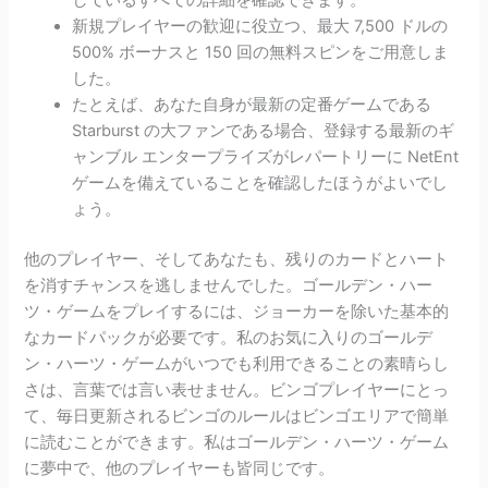
新規プレイヤーの歓迎に役立つ、最大 7,500 ドルの
500% ボーナスと 150 回の無料スピンをご用意しま
した。
たとえば、あなた自身が最新の定番ゲームである
Starburst の大ファンである場合、登録する最新のギ
ャンブル エンタープライズがレパートリーに NetEnt
ゲームを備えていることを確認したほうがよいでし
ょう。
他のプレイヤー、そしてあなたも、残りのカードとハート
を消すチャンスを逃しませんでした。ゴールデン・ハー
ツ・ゲームをプレイするには、ジョーカーを除いた基本的
なカードパックが必要です。私のお気に入りのゴールデ
ン・ハーツ・ゲームがいつでも利用できることの素晴らし
さは、言葉では言い表せません。ビンゴプレイヤーにとっ
て、毎日更新されるビンゴのルールはビンゴエリアで簡単
に読むことができます。私はゴールデン・ハーツ・ゲーム
に夢中で、他のプレイヤーも皆同じです。