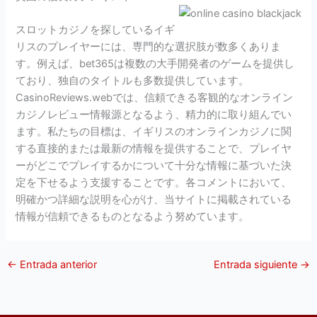
スロットカジノを探しているイギ
リスのプレイヤーには、専門的な選択肢が数多くありま
す。例えば、bet365は複数の大手開発者のゲームを提供し
ており、独自のタイトルも多数提供しています。
CasinoReviews.webでは、信頼できる客観的なオンライン
カジノレビュー情報源となるよう、精力的に取り組んでい
ます。私たちの目標は、イギリスのオンラインカジノに関
する直接的または最新の情報を提供することで、プレイヤ
ーがどこでプレイするかについて十分な情報に基づいた決
定を下せるよう支援することです。各コメントにおいて、
明確かつ詳細な説明を心がけ、当サイトに掲載されている
情報が信頼できるものとなるよう努めています。
←
Entrada anterior
Entrada siguiente
→