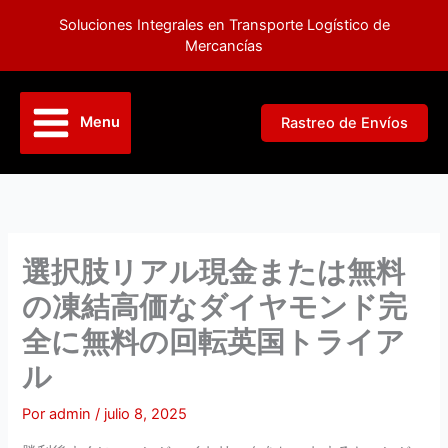
Ir
Soluciones Integrales en Transporte Logístico de
al
Mercancías
contenido
Menu
Rastreo de Envíos
選択肢リアル現金または無料
の凍結高価なダイヤモンド完
全に無料の回転英国トライア
ル
Por
admin
/
julio 8, 2025