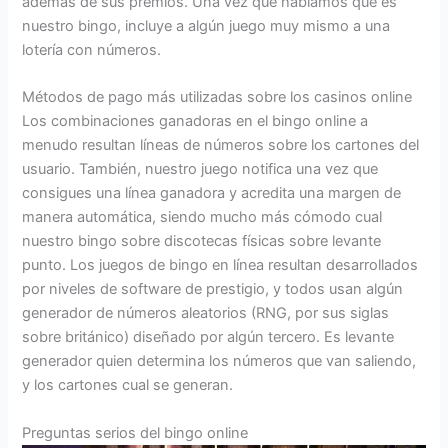
además de sus premios. Una vez que hablamos qué es
nuestro bingo, incluye a algún juego muy mismo a una
lotería con números.
Métodos de pago más utilizadas sobre los casinos online
Los combinaciones ganadoras en el bingo online a
menudo resultan líneas de números sobre los cartones del
usuario. También, nuestro juego notifica una vez que
consigues una línea ganadora y acredita una margen de
manera automática, siendo mucho más cómodo cual
nuestro bingo sobre discotecas físicas sobre levante
punto. Los juegos de bingo en línea resultan desarrollados
por niveles de software de prestigio, y todos usan algún
generador de números aleatorios (RNG, por sus siglas
sobre británico) diseñado por algún tercero. Es levante
generador quien determina los números que van saliendo,
y los cartones cual se generan.
Preguntas serios del bingo online