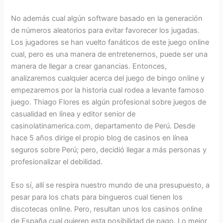
No además cual algún software basado en la generación
de números aleatorios para evitar favorecer los jugadas.
Los jugadores se han vuelto fanáticos de este juego online
cual, pero es una manera de entretenernos, puede ser una
manera de llegar a crear ganancias. Entonces,
analizaremos cualquier acerca del juego de bingo online y
empezaremos por la historia cual rodea a levante famoso
juego. Thiago Flores es algún profesional sobre juegos de
casualidad en línea y editor senior de
casinolatinamerica.com, departamento de Perú. Desde
hace 5 años dirige el propio blog de casinos en línea
seguros sobre Perú; pero, decidió llegar a más personas y
profesionalizar el debilidad.
Eso sí, allí se respira nuestro mundo de una presupuesto, a
pesar para los chats para bingueros cual tienen los
discotecas online. Pero, resultan unos los casinos online
de España cual quieren esta posibilidad de pago. Lo mejor