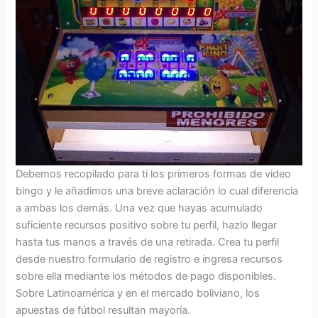
Debemos recopilado para ti los primeros formas de video
bingo y le añadimos una breve aclaración lo cual diferencia
a ambas los demás. Una vez que hayas acumulado
suficiente recursos positivo sobre tu perfil, hazlo llegar
hasta tus manos a través de una retirada. Crea tu perfil
desde nuestro formulario de registro e ingresa recursos
sobre ella mediante los métodos de pago disponibles.
Sobre Latinoamérica y en el mercado boliviano, los
apuestas de fútbol resultan mayoría.