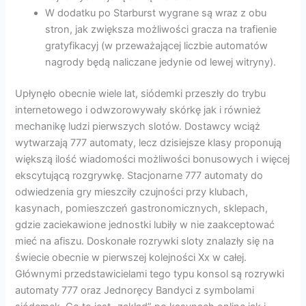
W dodatku po Starburst wygrane są wraz z obu
stron, jak zwiększa możliwości gracza na trafienie
gratyfikacyj (w przeważającej liczbie automatów
nagrody będą naliczane jedynie od lewej witryny).
Upłynęło obecnie wiele lat, siódemki przeszły do trybu
internetowego i odwzorowywały skórkę jak i również
mechanikę ludzi pierwszych slotów. Dostawcy wciąż
wytwarzają 777 automaty, lecz dzisiejsze klasy proponują
większą ilość wiadomości możliwości bonusowych i więcej
ekscytującą rozgrywkę. Stacjonarne 777 automaty do
odwiedzenia gry mieszciły czujności przy klubach,
kasynach, pomieszczeń gastronomicznych, sklepach,
gdzie zaciekawione jednostki lubiły w nie zaakceptować
mieć na afiszu. Doskonałe rozrywki sloty znalazły się na
świecie obecnie w pierwszej kolejności Xx w całej.
Głównymi przedstawicielami tego typu konsol są rozrywki
automaty 777 oraz Jednoręcy Bandyci z symbolami