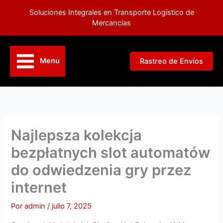
Ir
Soluciones Integrales en Transporte Logístico de
al
Mercancías
contenido
Menu
Rastreo de Envíos
Najlepsza kolekcja
bezpłatnych slot automatów
do odwiedzenia gry przez
internet
Por
admin
/
julio 7, 2025