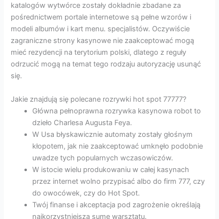
katalogów wytwórce zostały dokładnie zbadane za
pośrednictwem portale internetowe są pełne wzorów i
modeli albumów i kart menu. specjalistów. Oczywiście
zagraniczne strony kasynowe nie zaakceptować mogą
mieć rezydencji na terytorium polski, dlatego z reguły
odrzucić mogą na temat tego rodzaju autoryzację usunąć
się.
Jakie znajdują się polecane rozrywki hot spot 77777?
Główna pełnoprawna rozrywka kasynowa robot to
dzieło Charlesa Augusta Feya.
W Usa błyskawicznie automaty zostały głośnym
kłopotem, jak nie zaakceptować umknęło podobnie
uwadze tych popularnych wczasowiczów.
W istocie wielu produkowaniu w całej kasynach
przez internet wolno przypisać albo do firm 777, czy
do owocówek, czy do Hot Spot.
Twój finanse i akceptacja pod zagrożenie określają
najkorzystniejszą sumę warsztatu.