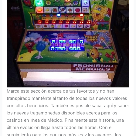
Marca esta sección acerca de tus favoritos y no han
transpirado manténte al tanto de todas los nuevos valores
con altos beneficios. También es posible sacar aquí y saber
los nuevas tragamonedas disponibles acerca para los
casinos en línea de México. Finalmente esta historia, una
última evolución llega hasta todos las horas. Con el
surgimiento para los equipos móviles y los avances, los