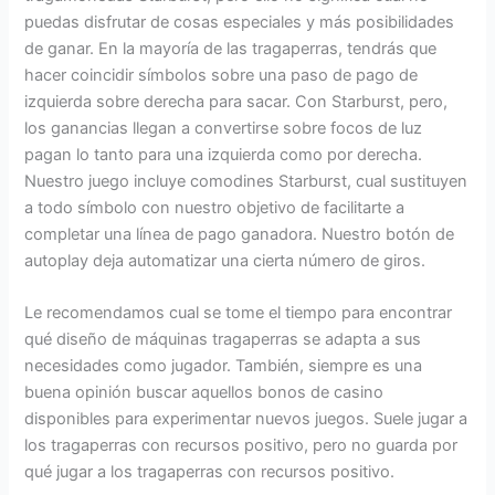
puedas disfrutar de cosas especiales y más posibilidades
de ganar. En la mayoría de las tragaperras, tendrás que
hacer coincidir símbolos sobre una paso de pago de
izquierda sobre derecha para sacar. Con Starburst, pero,
los ganancias llegan a convertirse sobre focos de luz
pagan lo tanto para una izquierda como por derecha.
Nuestro juego incluye comodines Starburst, cual sustituyen
a todo símbolo con nuestro objetivo de facilitarte a
completar una línea de pago ganadora. Nuestro botón de
autoplay deja automatizar una cierta número de giros.
Le recomendamos cual se tome el tiempo para encontrar
qué diseño de máquinas tragaperras se adapta a sus
necesidades como jugador. También, siempre es una
buena opinión buscar aquellos bonos de casino
disponibles para experimentar nuevos juegos. Suele jugar a
los tragaperras con recursos positivo, pero no guarda por
qué jugar a los tragaperras con recursos positivo.