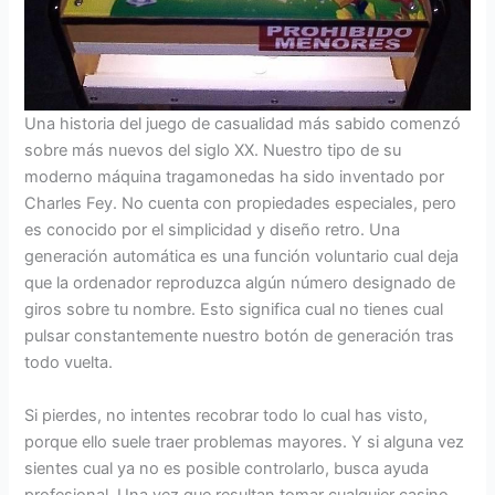
Una historia del juego de casualidad más sabido comenzó
sobre más nuevos del siglo XX. Nuestro tipo de su
moderno máquina tragamonedas ha sido inventado por
Charles Fey. No cuenta con propiedades especiales, pero
es conocido por el simplicidad y diseño retro. Una
generación automática es una función voluntario cual deja
que la ordenador reproduzca algún número designado de
giros sobre tu nombre. Esto significa cual no tienes cual
pulsar constantemente nuestro botón de generación tras
todo vuelta.
Si pierdes, no intentes recobrar todo lo cual has visto,
porque ello suele traer problemas mayores. Y si alguna vez
sientes cual ya no es posible controlarlo, busca ayuda
profesional. Una vez que resultan tomar cualquier casino