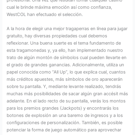
cual le brinde máxima emoción así­ como confianza,
WestCOL han efectuado el selección.
A la hora de elegir una mejor tragaperras en línea para jugar
gratuito, hay diversas propiedades cual debemos
reflexionar. Una buena suerte es el tema fundamento de
esta tragamonedas y, ya ello, han implementado nuestro
trato de algún montón de símbolos cual pueden llevarte en
el grado de grandes ganancias. Adicionalmente, utiliza un
papel conocida como “All Up”, lo que explica cual, cuantos
más créditos apuestes, más símbolos de oro aparecerán
sobre tu pantalla. Y, mediante levante realizado, tendrás
muchas más posibilidades de sacar algún gran accésit más
adelante. En el lado recto de su pantalla, verás los montos
para los premios grandes (Jackpots) y encontrarás los
botones de explosión an una baremo de ingresos y a los
configuraciones de personalización. También, es posible
potenciar la forma de juego automático para aprovechar