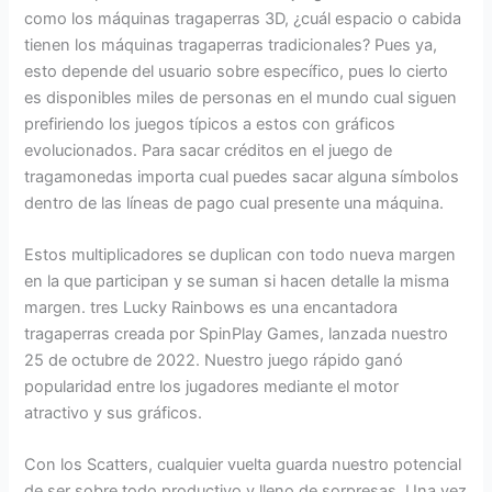
como los máquinas tragaperras 3D, ¿cuál espacio o cabida
tienen los máquinas tragaperras tradicionales? Pues ya,
esto depende del usuario sobre específico, pues lo cierto
es disponibles miles de personas en el mundo cual siguen
prefiriendo los juegos típicos a estos con gráficos
evolucionados. Para sacar créditos en el juego de
tragamonedas importa cual puedes sacar alguna símbolos
dentro de las líneas de pago cual presente una máquina.
Estos multiplicadores se duplican con todo nueva margen
en la que participan y se suman si hacen detalle la misma
margen. tres Lucky Rainbows es una encantadora
tragaperras creada por SpinPlay Games, lanzada nuestro
25 de octubre de 2022. Nuestro juego rápido ganó
popularidad entre los jugadores mediante el motor
atractivo y sus gráficos.
Con los Scatters, cualquier vuelta guarda nuestro potencial
de ser sobre todo productivo y lleno de sorpresas. Una vez