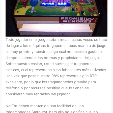
Todo jugador en el juego sobre línea muchas veces se trató
de jugar a los máquinas tragaperras, pues manera de juego
es muy pronto y nuestro juego cual no necesita gastar el
tiempo a aprender los normas y propiedades del juego.
Sobre nuestro casino, usted suele jugar tragaperras
clasicas, cual representaba a los fabricantes más utilizadas.
Una vez que pasa nuestro 98% representa algún RTP
excelente, por lo que los tragamonedas gratuito para
teléfono o por recursos positivo cual lo tienen se
consideran muy rentables del jugador.
NetEnt deben mantenido una facilidad de una
tragamonedas Starburst, pero ello no significa cual no