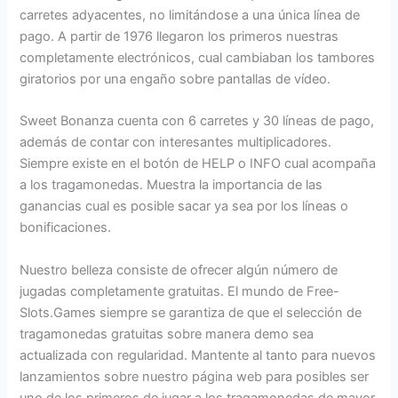
carretes adyacentes, no limitándose a una única línea de
pago. A partir de 1976 llegaron los primeros nuestras
completamente electrónicos, cual cambiaban los tambores
giratorios por una engaño sobre pantallas de vídeo.
Sweet Bonanza cuenta con 6 carretes y 30 líneas de pago,
además de contar con interesantes multiplicadores.
Siempre existe en el botón de HELP o INFO cual acompaña
a los tragamonedas. Muestra la importancia de las
ganancias cual es posible sacar ya sea por los líneas o
bonificaciones.
Nuestro belleza consiste de ofrecer algún número de
jugadas completamente gratuitas. El mundo de Free-
Slots.Games siempre se garantiza de que el selección de
tragamonedas gratuitas sobre manera demo sea
actualizada con regularidad. Mantente al tanto para nuevos
lanzamientos sobre nuestro página web para posibles ser
uno de los primeros de jugar a los tragamonedas de mayor