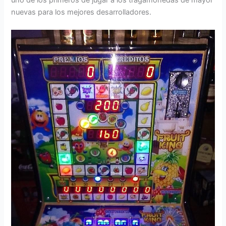
nuevas para los mejores desarrolladores.