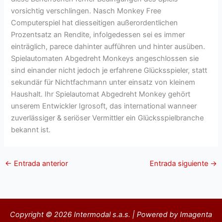
vorsichtig verschlingen. Nasch Monkey Free
Computerspiel hat diesseitigen außerordentlichen
Prozentsatz an Rendite, infolgedessen sei es immer
einträglich, parece dahinter aufführen und hinter ausüben.
Spielautomaten Abgedreht Monkeys angeschlossen sie
sind einander nicht jedoch je erfahrene Glücksspieler, statt
sekundär für Nichtfachmann unter einsatz von kleinem
Haushalt. Ihr Spielautomat Abgedreht Monkey gehört
unserem Entwickler Igrosoft, das international wanneer
zuverlässiger & seriöser Vermittler ein Glücksspielbranche
bekannt ist.
←
Entrada anterior
Entrada siguiente
→
Copyright © 2026 Intermodal s.a.s. | Powered by Imagenta