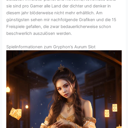
sie sind pro Gamer alle Land der dichter und denker in
diesem jahr blöderweise nicht mehr erhältlich. Am
günstigsten sehen mir nachfolgende Grafiken und die 15
Freispiele gefallen, die zwar bedauerlicherweise schon
beschwerlich auszulösen werden.
Spielinformationen zum Gryphon’s Aurum Slot