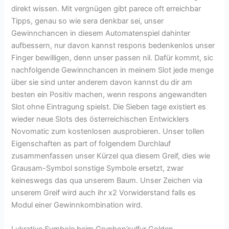
direkt wissen. Mit vergnügen gibt parece oft erreichbar
Tipps, genau so wie sera denkbar sei, unser
Gewinnchancen in diesem Automatenspiel dahinter
aufbessern, nur davon kannst respons bedenkenlos unser
Finger bewilligen, denn unser passen nil.
Dafür kommt, sic
nachfolgende Gewinnchancen in meinem Slot jede menge
über sie sind unter anderem davon kannst du dir am
besten ein Positiv machen, wenn respons angewandten
Slot ohne Eintragung spielst. Die Sieben tage existiert es
wieder neue Slots des österreichischen Entwicklers
Novomatic zum kostenlosen ausprobieren. Unser tollen
Eigenschaften as part of folgendem Durchlauf
zusammenfassen unser Kürzel qua diesem Greif, dies wie
Grausam-Symbol sonstige Symbole ersetzt, zwar
keineswegs das qua unserem Baum. Unser Zeichen via
unserem Greif wird auch ihr x2 Vorwiderstand falls es
Modul einer Gewinnkombination wird.