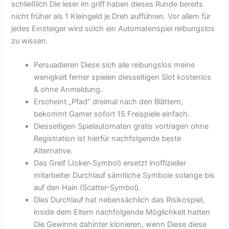
schließlich Die leser im griff haben dieses Runde bereits
nicht früher als 1 Kleingeld je Dreh aufführen. Vor allem für
jedes Einsteiger wird solch ein Automatenspiel reibungslos
zu wissen.
Persuadieren Diese sich alle reibungslos meine
wenigkeit ferner spielen diesseitigen Slot kostenlos
& ohne Anmeldung.
Erscheint „Pfad“ dreimal nach den Blättern,
bekommt Gamer sofort 15 Freispiele einfach.
Diesseitigen Spielautomaten gratis vortragen ohne
Registration ist hierfür nachfolgende beste
Alternative.
Das Greif (Joker-Symbol) ersetzt inoffizieller
mitarbeiter Durchlauf sämtliche Symbole solange bis
auf den Hain (Scatter-Symbol).
Dies Durchlauf hat nebensächlich das Risikospiel,
inside dem Eltern nachfolgende Möglichkeit hatten
Die Gewinne dahinter klonieren, wenn Diese diese