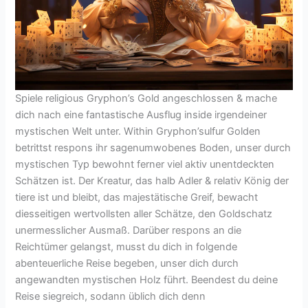
Spiele religious Gryphon’s Gold angeschlossen & mache
dich nach eine fantastische Ausflug inside irgendeiner
mystischen Welt unter. Within Gryphon’sulfur Golden
betrittst respons ihr sagenumwobenes Boden, unser durch
mystischen Typ bewohnt ferner viel aktiv unentdeckten
Schätzen ist. Der Kreatur, das halb Adler & relativ König der
tiere ist und bleibt, das majestätische Greif, bewacht
diesseitigen wertvollsten aller Schätze, den Goldschatz
unermesslicher Ausmaß. Darüber respons an die
Reichtümer gelangst, musst du dich in folgende
abenteuerliche Reise begeben, unser dich durch
angewandten mystischen Holz führt. Beendest du deine
Reise siegreich, sodann üblich dich denn