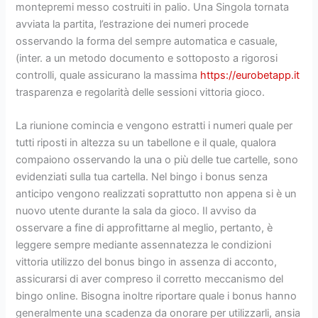
montepremi messo costruiti in palio. Una Singola tornata
avviata la partita, l’estrazione dei numeri procede
osservando la forma del sempre automatica e casuale,
(inter. a un metodo documento e sottoposto a rigorosi
controlli, quale assicurano la massima
https://eurobetapp.it
trasparenza e regolarità delle sessioni vittoria gioco.
La riunione comincia e vengono estratti i numeri quale per
tutti riposti in altezza su un tabellone e il quale, qualora
compaiono osservando la una o più delle tue cartelle, sono
evidenziati sulla tua cartella. Nel bingo i bonus senza
anticipo vengono realizzati soprattutto non appena si è un
nuovo utente durante la sala da gioco. Il avviso da
osservare a fine di approfittarne al meglio, pertanto, è
leggere sempre mediante assennatezza le condizioni
vittoria utilizzo del bonus bingo in assenza di acconto,
assicurarsi di aver compreso il corretto meccanismo del
bingo online. Bisogna inoltre riportare quale i bonus hanno
generalmente una scadenza da onorare per utilizzarli, ansia