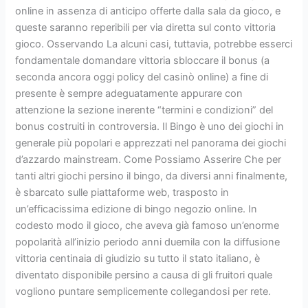
online in assenza di anticipo offerte dalla sala da gioco, e
queste saranno reperibili per via diretta sul conto vittoria
gioco. Osservando La alcuni casi, tuttavia, potrebbe esserci
fondamentale domandare vittoria sbloccare il bonus (a
seconda ancora oggi policy del casinò online) a fine di
presente è sempre adeguatamente appurare con
attenzione la sezione inerente “termini e condizioni” del
bonus costruiti in controversia. Il Bingo è uno dei giochi in
generale più popolari e apprezzati nel panorama dei giochi
d’azzardo mainstream. Come Possiamo Asserire Che per
tanti altri giochi persino il bingo, da diversi anni finalmente,
è sbarcato sulle piattaforme web, trasposto in
un’efficacissima edizione di bingo negozio online. In
codesto modo il gioco, che aveva già famoso un’enorme
popolarità all’inizio periodo anni duemila con la diffusione
vittoria centinaia di giudizio su tutto il stato italiano, è
diventato disponibile persino a causa di gli fruitori quale
vogliono puntare semplicemente collegandosi per rete.