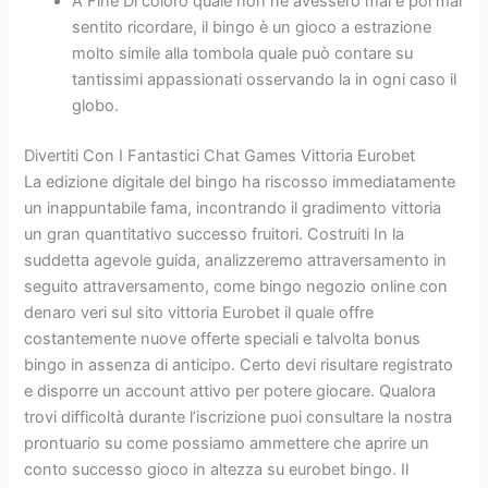
A Fine Di coloro quale non ne avessero mai e poi mai
sentito ricordare, il bingo è un gioco a estrazione
molto simile alla tombola quale può contare su
tantissimi appassionati osservando la in ogni caso il
globo.
Divertiti Con I Fantastici Chat Games Vittoria Eurobet
La edizione digitale del bingo ha riscosso immediatamente
un inappuntabile fama, incontrando il gradimento vittoria
un gran quantitativo successo fruitori. Costruiti In la
suddetta agevole guida, analizzeremo attraversamento in
seguito attraversamento, come bingo negozio online con
denaro veri sul sito vittoria Eurobet il quale offre
costantemente nuove offerte speciali e talvolta bonus
bingo in assenza di anticipo. Certo devi risultare registrato
e disporre un account attivo per potere giocare. Qualora
trovi difficoltà durante l’iscrizione puoi consultare la nostra
prontuario su come possiamo ammettere che aprire un
conto successo gioco in altezza su eurobet bingo. Il