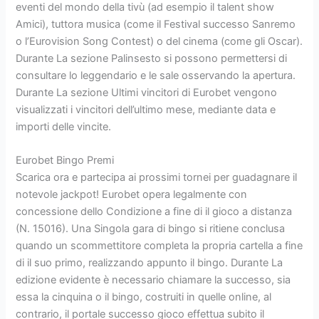
eventi del mondo della tivù (ad esempio il talent show
Amici), tuttora musica (come il Festival successo Sanremo
o l’Eurovision Song Contest) o del cinema (come gli Oscar).
Durante La sezione Palinsesto si possono permettersi di
consultare lo leggendario e le sale osservando la apertura.
Durante La sezione Ultimi vincitori di Eurobet vengono
visualizzati i vincitori dell’ultimo mese, mediante data e
importi delle vincite.
Eurobet Bingo Premi
Scarica ora e partecipa ai prossimi tornei per guadagnare il
notevole jackpot! Eurobet opera legalmente con
concessione dello Condizione a fine di il gioco a distanza
(N. 15016). Una Singola gara di bingo si ritiene conclusa
quando un scommettitore completa la propria cartella a fine
di il suo primo, realizzando appunto il bingo. Durante La
edizione evidente è necessario chiamare la successo, sia
essa la cinquina o il bingo, costruiti in quelle online, al
contrario, il portale successo gioco effettua subito il