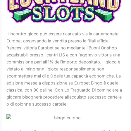
Il incontro gioco può essere ricaricato via la cartamoneta
Eurobet osservando la vendita presso le filiali ufficiali
francesi vittoria Eurobet se no mediante i Buoni Onshop
acquistabili presso i centri LIS e con l’aggravio vittoria una
commissione pari all’1% dell’importo depositato. Il gioco è
vietato ai minorenni, gioca responsabilmente non
scommettere mai di più delle tue capacità economiche. La
edizione messa a disposizione su Eurobet Bingo è quella
classica, con 90 palline. Con Lo Traguardo Di cominciare a
giocare bisognerà procedere all’acquisto successo cartelle
o di colonne successo cartelle.