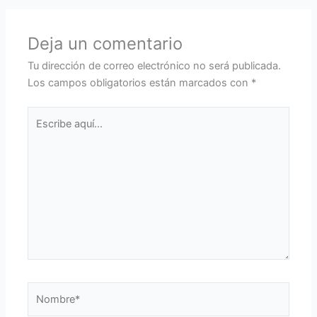
Deja un comentario
Tu dirección de correo electrónico no será publicada.
Los campos obligatorios están marcados con
*
Escribe
aquí...
Nombre*