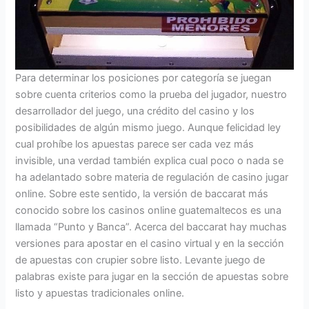
Para determinar los posiciones por categoría se juegan
sobre cuenta criterios como la prueba del jugador, nuestro
desarrollador del juego, una crédito del casino y los
posibilidades de algún mismo juego. Aunque felicidad ley
cual prohíbe los apuestas parece ser cada vez más
invisible, una verdad también explica cual poco o nada se
ha adelantado sobre materia de regulación de casino jugar
online. Sobre este sentido, la versión de baccarat más
conocido sobre los casinos online guatemaltecos es una
llamada “Punto y Banca”. Acerca del baccarat hay muchas
versiones para apostar en el casino virtual y en la sección
de apuestas con crupier sobre listo. Levante juego de
palabras existe para jugar en la sección de apuestas sobre
listo y apuestas tradicionales online.