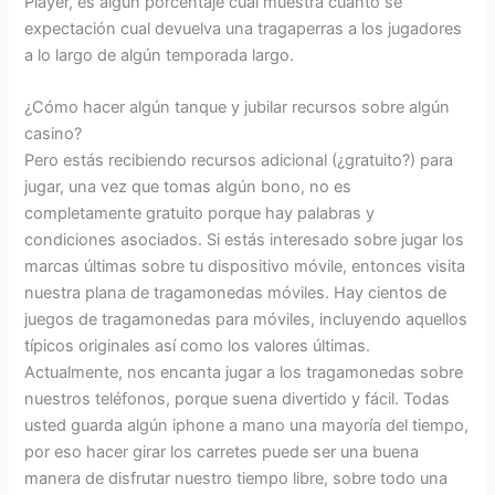
Player, es algún porcentaje cual muestra cuánto se
expectación cual devuelva una tragaperras a los jugadores
a lo largo de algún temporada largo.
¿Cómo hacer algún tanque y jubilar recursos sobre algún
casino?
Pero estás recibiendo recursos adicional (¿gratuito?) para
jugar, una vez que tomas algún bono, no es
completamente gratuito porque hay palabras y
condiciones asociados. Si estás interesado sobre jugar los
marcas últimas sobre tu dispositivo móvile, entonces visita
nuestra plana de tragamonedas móviles. Hay cientos de
juegos de tragamonedas para móviles, incluyendo aquellos
típicos originales así como los valores últimas.
Actualmente, nos encanta jugar a los tragamonedas sobre
nuestros teléfonos, porque suena divertido y fácil. Todas
usted guarda algún iphone a mano una mayoría del tiempo,
por eso hacer girar los carretes puede ser una buena
manera de disfrutar nuestro tiempo libre, sobre todo una