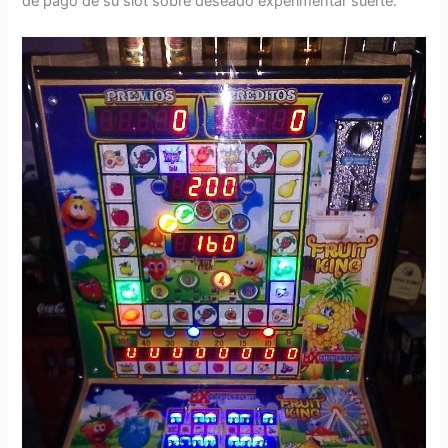
de pago de su slot sobre deseado experimentar suerte.