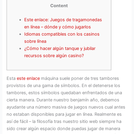
Content
Este enlace: Juegos de tragamonedas
en línea – dónde y cómo jugarlos
Idiomas compatibles con los casinos
sobre línea
¿Cómo hacer algún tanque y jubilar
recursos sobre algún casino?
Esta
este enlace
máquina suele poner de tres tambores
provistos de una gama de símbolos. En el detenerse los
tambores, estos símbolos quedaban enfrentados de una
cierta manera. Durante nuestro benjamín año, debemos
ayudante una número masiva de juegos nuevos cual antes
no estaban disponibles para jugar en línea.
Realmente es
así de fácil – la filosofía tras nuestro sitio web siempre ha
sido crear algún espacio donde puedas jugar de manera