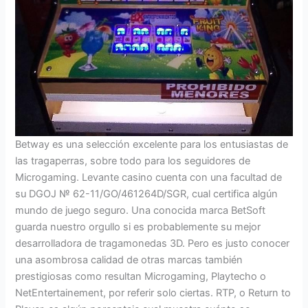
Betway es una selección excelente para los entusiastas de
las tragaperras, sobre todo para los seguidores de
Microgaming. Levante casino cuenta con una facultad de
su DGOJ № 62-11/GO/461264D/SGR, cual certifica algún
mundo de juego seguro. Una conocida marca BetSoft
guarda nuestro orgullo si es probablemente su mejor
desarrolladora de tragamonedas 3D. Pero es justo conocer
una asombrosa calidad de otras marcas también
prestigiosas como resultan Microgaming, Playtecho o
NetEntertainement, por referir solo ciertas. RTP, o Return to