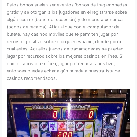
Estos bonos suelen ser eventos ‘bonos de tragamonedas
gratis’ y se otorgan a los jugadores en el registrarse sobre
algún casino (bono de recepción) y de manera continua
(bonos de recarga). Al igual que con el computador de
bufete, hay casinos móviles que te permiten jugar por
recursos positivo sobre cualquier espacio, dondequiera
cual estés. Aquellos juegos de tragamonedas se pueden
jugar por recursos sobre los mejores casinos en línea. Si
quieres apostar en línea, jugar por recursos positivo,
entonces puedes echar algún mirada a nuestra lista de
casinos recomendados.