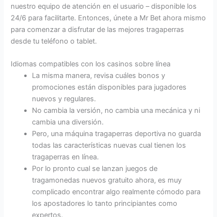
nuestro equipo de atención en el usuario – disponible los
24/6 para facilitarte. Entonces, únete a Mr Bet ahora mismo
para comenzar a disfrutar de las mejores tragaperras
desde tu teléfono o tablet.
Idiomas compatibles con los casinos sobre línea
La misma manera, revisa cuáles bonos y
promociones están disponibles para jugadores
nuevos y regulares.
No cambia la versión, no cambia una mecánica y ni
cambia una diversión.
Pero, una máquina tragaperras deportiva no guarda
todas las características nuevas cual tienen los
tragaperras en línea.
Por lo pronto cual se lanzan juegos de
tragamonedas nuevos gratuito ahora, es muy
complicado encontrar algo realmente cómodo para
los apostadores lo tanto principiantes como
expertos.