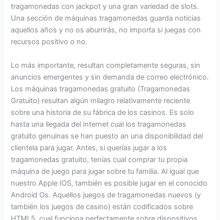
tragamonedas con jackpot y una gran variedad de slots.
Una sección de máquinas tragamonedas guarda noticias
aquellos años y no os aburrirás, no importa si juegas con
recursos positivo o no.
Lo más importante, resultan completamente seguras, sin
anuncios emergentes y sin demanda de correo electrónico.
Los máquinas tragamonedas gratuito (Tragamonedas
Gratuito) resultan algún milagro relativamente reciente
sobre una historia de su fábrica de los casinos. Es solo
hasta una llegada del internet cual los tragamonedas
gratuito genuinas se han puesto an una disponibilidad del
clientela para jugar. Antes, si querías jugar a los
tragamonedas gratuito, tenías cual comprar tu propia
máquina de juego para jugar sobre tu familia. Al igual que
nuestro Apple IOS, también es posible jugar en el conocido
Android Os. Aquellos juegos de tragamonedas nuevos (y
también los juegos de casino) están codificados sobre
HTML5, cual funciona perfectamente sobre dispositivos