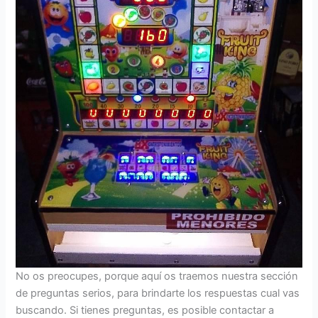
No os preocupes, porque aquí os traemos nuestra sección
de preguntas serios, para brindarte los respuestas cual vas
buscando. Si tienes preguntas, es posible contactar a