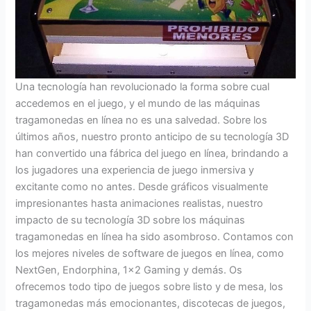
Una tecnología han revolucionado la forma sobre cual
accedemos en el juego, y el mundo de las máquinas
tragamonedas en línea no es una salvedad. Sobre los
últimos años, nuestro pronto anticipo de su tecnología 3D
han convertido una fábrica del juego en línea, brindando a
los jugadores una experiencia de juego inmersiva y
excitante como no antes. Desde gráficos visualmente
impresionantes hasta animaciones realistas, nuestro
impacto de su tecnología 3D sobre los máquinas
tragamonedas en línea ha sido asombroso. Contamos con
los mejores niveles de software de juegos en línea, como
NextGen, Endorphina, 1×2 Gaming y demás. Os
ofrecemos todo tipo de juegos sobre listo y de mesa, los
tragamonedas más emocionantes, discotecas de juegos,