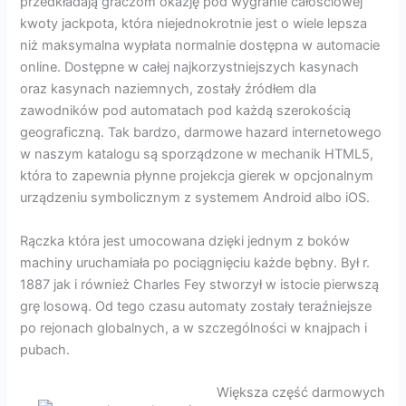
przedkładają graczom okazję pod wygranie całościowej
kwoty jackpota, która niejednokrotnie jest o wiele lepsza
niż maksymalna wypłata normalnie dostępna w automacie
online. Dostępne w całej najkorzystniejszych kasynach
oraz kasynach naziemnych, zostały źródłem dla
zawodników pod automatach pod każdą szerokością
geograficzną. Tak bardzo, darmowe hazard internetowego
w naszym katalogu są sporządzone w mechanik HTML5,
która to zapewnia płynne projekcja gierek w opcjonalnym
urządzeniu symbolicznym z systemem Android albo iOS.
Rączka która jest umocowana dzięki jednym z boków
machiny uruchamiała po pociągnięciu każde bębny. Był r.
1887 jak i również Charles Fey stworzył w istocie pierwszą
grę losową. Od tego czasu automaty zostały teraźniejsze
po rejonach globalnych, a w szczególności w knajpach i
pubach.
Większa część darmowych