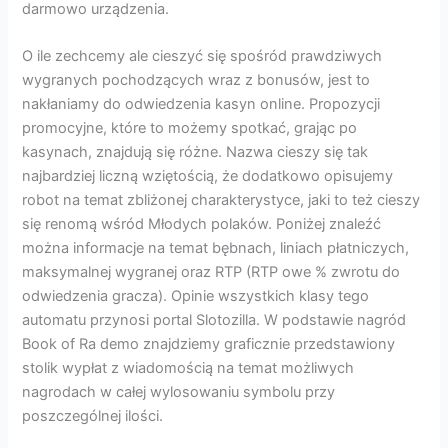
darmowo urządzenia.
O ile zechcemy ale cieszyć się spośród prawdziwych
wygranych pochodzących wraz z bonusów, jest to
nakłaniamy do odwiedzenia kasyn online. Propozycji
promocyjne, które to możemy spotkać, grając po
kasynach, znajdują się różne. Nazwa cieszy się tak
najbardziej liczną wziętością, że dodatkowo opisujemy
robot na temat zbliżonej charakterystyce, jaki to też cieszy
się renomą wśród Młodych polaków. Poniżej znaleźć
można informacje na temat bębnach, liniach płatniczych,
maksymalnej wygranej oraz RTP (RTP owe % zwrotu do
odwiedzenia gracza). Opinie wszystkich klasy tego
automatu przynosi portal Slotozilla. W podstawie nagród
Book of Ra demo znajdziemy graficznie przedstawiony
stolik wypłat z wiadomością na temat możliwych
nagrodach w całej wylosowaniu symbolu przy
poszczególnej ilości.