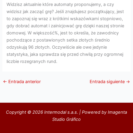
Widzisz aktualnie które automaty proponujemy, a czy
widzisz jak zacząć grę? Jeśli znajdujesz początkujący, jest
to zapoznaj się wraz z krótkimi wskazówkami stopniowo,
gdy dobrać automat i zainicjować grę dzięki naszej stronie
domowej. W większość%, jest to określa, że zawodnicy
pochodzące z postawionych setka złotych średnio
odzyskują 96 złotych. Oczywiście ale owe jedynie
statystyka, jaka sprawdza się przed chwilą przy ogromnej
liczbie rozegranych rund.
←
Entrada anterior
Entrada siguiente
→
Copyright © 2026 Intermodal s.a.s. | Powered by Imagenta
Studio Gráfico