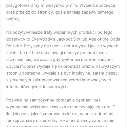
przygotowaliśmy to wszystko w nim. Wybierz dostawcę
oraz przejdź do stronicy, gdzie istnieją zabawy tamtego
twórcy.
Najpozytywniejsze trafy wspaniałych produkcji od tego
dostawcy to Everybody’s Jackpot Slot lub Age of the Gods
Roulette. Przyjazny na rzecz klienta wygląd jest to wysoka
zaleta, bo nikt nie chce uwagi męczyć pochodzące z
uczeniem się, wówczas gdy wykonuje mobilne kasyno.
Edycja mobilna wydaje się najprostsza oraz w najwyższym
stopniu dostępna, wydaje się być intuicyjna, zatem cieszy
się niemałym zainteresowaniem wśród innowacyjnych
internautów gierek kasynowych.
Pozwala na samoczynne obracanie bębnami bez
wymagania wciskania klawisza rozpoczynającego grę. O
ile dzierżysz jakieś zmartwienia lub zapytania, odnośnie
funkcji zabawy dla uciechy, rekomendujemy zapoznanie