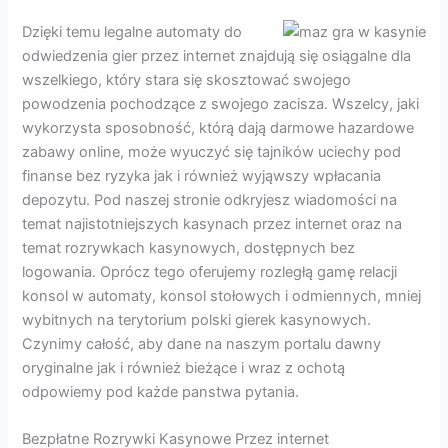
Dzięki temu legalne automaty do
odwiedzenia gier przez internet znajdują się osiągalne dla
wszelkiego, który stara się skosztować swojego
powodzenia pochodzące z swojego zacisza. Wszelcy, jaki
wykorzysta sposobność, którą dają darmowe hazardowe
zabawy online, może wyuczyć się tajników uciechy pod
finanse bez ryzyka jak i również wyjąwszy wpłacania
depozytu. Pod naszej stronie odkryjesz wiadomości na
temat najistotniejszych kasynach przez internet oraz na
temat rozrywkach kasynowych, dostępnych bez
logowania. Oprócz tego oferujemy rozległą gamę relacji
konsol w automaty, konsol stołowych i odmiennych, mniej
wybitnych na terytorium polski gierek kasynowych.
Czynimy całość, aby dane na naszym portalu dawny
oryginalne jak i również bieżące i wraz z ochotą
odpowiemy pod każde panstwa pytania.
Bezpłatne Rozrywki Kasynowe Przez internet