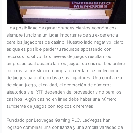
Una posibilidad de ganar grandes cientos económicos
siempre funciona un lugar importante de su experiencia
para los jugadores de casino. Nuestro lado negativo, claro,
es que es posible perder tu recursos apostando con
recursos positivo. Los niveles de juegos resultan los
empresas cual desarrollan los juegos de casino. Los online
casinos sobre México compran o rentan sus colecciones
de juegos para ofrecerlas a sus jugadores. Una confianza
de algún juego, el calidad, el generación de números
aleatorios y el RTP dependen del proveedor y no para los
casinos. Algún casino en línea debe haber una número
suficiente de juegos con tópicos diferentes.
Fundado por Leovegas Gaming PLC, LeoVegas han
logrado combinar una confianza y una amplia variedad de