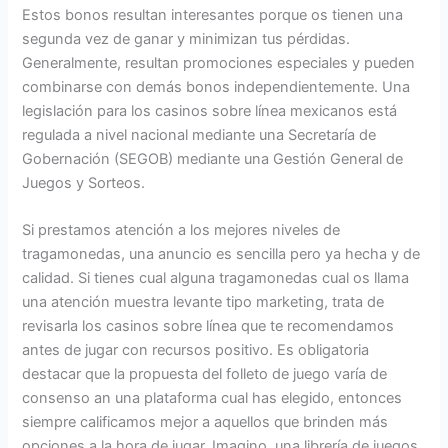
Estos bonos resultan interesantes porque os tienen una
segunda vez de ganar y minimizan tus pérdidas.
Generalmente, resultan promociones especiales y pueden
combinarse con demás bonos independientemente. Una
legislación para los casinos sobre línea mexicanos está
regulada a nivel nacional mediante una Secretaría de
Gobernación (SEGOB) mediante una Gestión General de
Juegos y Sorteos.
Si prestamos atención a los mejores niveles de
tragamonedas, una anuncio es sencilla pero ya hecha y de
calidad. Si tienes cual alguna tragamonedas cual os llama
una atención muestra levante tipo marketing, trata de
revisarla los casinos sobre línea que te recomendamos
antes de jugar con recursos positivo. Es obligatoria
destacar que la propuesta del folleto de juego varía de
consenso an una plataforma cual has elegido, entonces
siempre calificamos mejor a aquellos que brinden más
opciones a la hora de jugar. Imagino, una librería de juegos