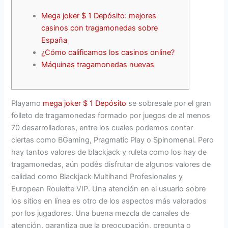
Mega joker $ 1 Depósito: mejores
casinos con tragamonedas sobre
España
¿Cómo calificamos los casinos online?
Máquinas tragamonedas nuevas
Playamo
mega joker $ 1 Depósito
se sobresale por el gran
folleto de tragamonedas formado por juegos de al menos
70 desarrolladores, entre los cuales podemos contar
ciertas como BGaming, Pragmatic Play o Spinomenal. Pero
hay tantos valores de blackjack y ruleta como los hay de
tragamonedas, aún podés disfrutar de algunos valores de
calidad como Blackjack Multihand Profesionales y
European Roulette VIP.
Una atención en el usuario sobre
los sitios en línea es otro de los aspectos más valorados
por los jugadores. Una buena mezcla de canales de
atención, garantiza que la preocupación, pregunta o