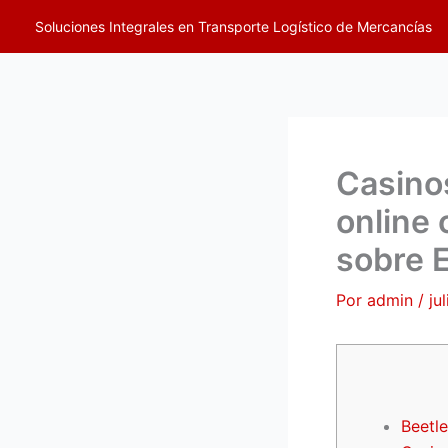
Ir
Soluciones Integrales en Transporte Logístico de Mercancías
al
contenido
Casinos
online 
sobre 
Por
admin
/
ju
Beetle