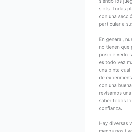
siendo los jue
slots. Todas p
con una secció
particular a s
En general, nu
no tienen que 
posible verlo 
es todo vez má
una pinta cual
de experimenta
con una buena 
revisamos una
saber todos lo
confianza.
Hay diversas v
menos positivo