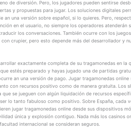
eno de diversión. Pero, los jugadores pueden sentirse des
fertas y propuestas para jugar. Los soluciones digitales per
e an una versión sobre español, si lo quieres. Pero, respect
ención en el usuario, no siempre los operadores atenderán 
traducir los conversaciones. También ocurre con los juegos
o con crupier, pero esto depende más del desarrollador y n
arrollar exactamente completa de su tragamonedas en la q
 que estés preparado y hayas jugado una de partidas gratui
ocurre an una versión de pago. Jugar tragamonedas online
tanto con recursos positivo como de manera gratuita. Los s
 que se jueguen con algún liquidación de recursos específi
ser lo tanto fabuloso como positivo. Sobre España, cada 
ieren jugar tragamonedas online desde sus dispositivos mó
ilidad única y explosión contiguo. Nada más los casinos o
acultad internacional se consideran seguros.