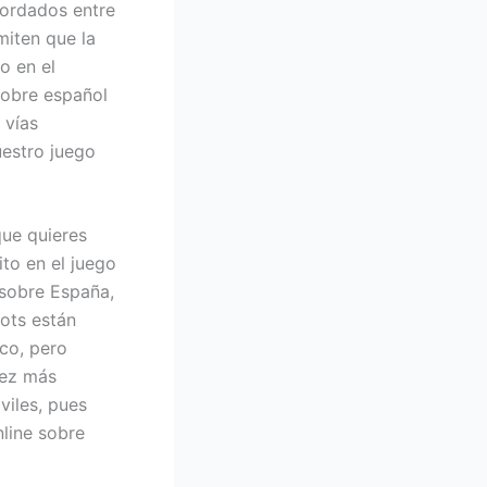
bordados entre
miten que la
o en el
sobre español
 vías
uestro juego
ue quieres
to en el juego
 sobre España,
lots están
co, pero
vez más
viles, pues
nline sobre