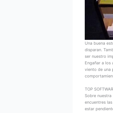
Una buena estr
disparan. Tam
ser nuestro im
Engañar a los 
viento de una 
comportamient
TOP SOFTWARE
Sobre nuestra 
encuentres las
estar pendient