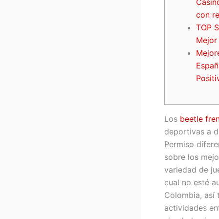
Casino
con re
TOP 
Mejor
Mejor
Españ
Positi
Los
beetle fre
deportivas a d
Permiso difere
sobre los mejo
variedad de ju
cual no esté a
Colombia, así t
actividades e