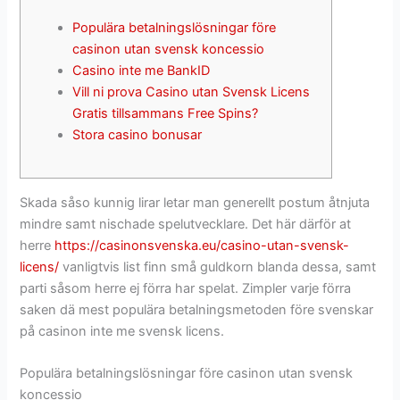
Populära betalningslösningar före
casinon utan svensk koncessio
Casino inte me BankID
Vill ni prova Casino utan Svensk Licens
Gratis tillsammans Free Spins?
Stora casino bonusar
Skada såso kunnig lirar letar man generellt postum åtnjuta
mindre samt nischade spelutvecklare. Det här därför at
herre
https://casinonsvenska.eu/casino-utan-svensk-
licens/
vanligtvis list finn små guldkorn blanda dessa, samt
parti såsom herre ej förra har spelat.
Zimpler varje förra
saken dä mest populära betalningsmetoden före svenskar
på casinon inte me svensk licens.
Populära betalningslösningar före casinon utan svensk
koncessio