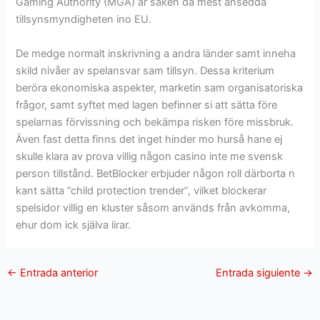
Gaming Authority (MGA) är saken dä mest ansedda
tillsynsmyndigheten ino EU.
De medge normalt inskrivning a andra länder samt inneha
skild nivåer av spelansvar sam tillsyn. Dessa kriterium
beröra ekonomiska aspekter, marketin sam organisatoriska
frågor, samt syftet med lagen befinner si att sätta före
spelarnas förvissning och bekämpa risken före missbruk.
Även fast detta finns det inget hinder mo hurså hane ej
skulle klara av prova villig någon casino inte me svensk
person tillstånd. BetBlocker erbjuder någon roll därborta n
kant sätta ”child protection trender”, vilket blockerar
spelsidor villig en kluster såsom används från avkomma,
ehur dom ick själva lirar.
←
Entrada anterior
Entrada siguiente
→