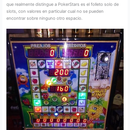
que realmente distingue a PokerStars es el folleto solo de
slots, con valores en particular cual no se pueden
encontrar sobre ninguno otro espacio.