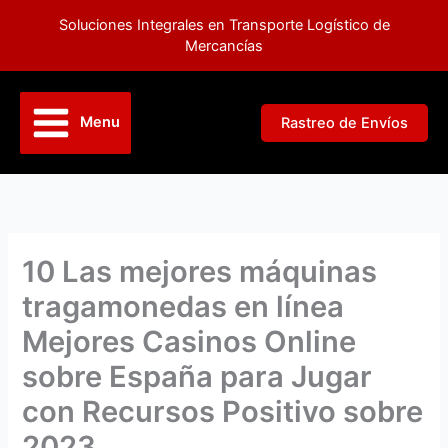
Ir
Soluciones Integrales en Transporte Logístico de
al
Mercancías
contenido
Menu
Rastreo de Envíos
10 Las mejores máquinas
tragamonedas en línea
Mejores Casinos Online
sobre España para Jugar
con Recursos Positivo sobre
2023