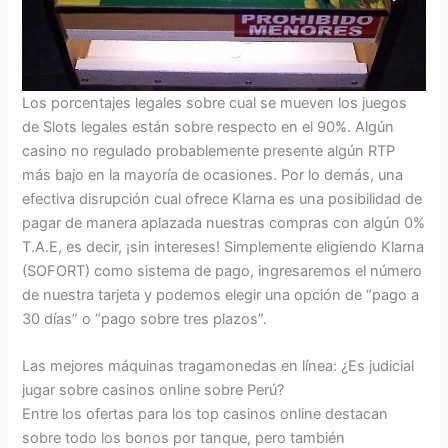
Los porcentajes legales sobre cual se mueven los juegos
de Slots legales están sobre respecto en el 90%. Algún
casino no regulado probablemente presente algún RTP
más bajo en la mayoría de ocasiones. Por lo demás, una
efectiva disrupción cual ofrece Klarna es una posibilidad de
pagar de manera aplazada nuestras compras con algún 0%
T.A.E, es decir, ¡sin intereses! Simplemente eligiendo Klarna
(SOFORT) como sistema de pago, ingresaremos el número
de nuestra tarjeta y podemos elegir una opción de “pago a
30 días” o “pago sobre tres plazos”.
Las mejores máquinas tragamonedas en línea: ¿Es judicial
jugar sobre casinos online sobre Perú?
Entre los ofertas para los top casinos online destacan
sobre todo los bonos por tanque, pero también